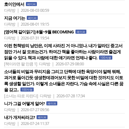
호이안에서
페이퍼
다락방 | 2026-08-03 00:59
지금 여기는
페이퍼
다락방 | 2026-08-01 19:15
[영어책 같이읽기] 8월~9월 BECOMING
페이퍼
다락방 | 2026-07-31 19:54
이런 헌책방의 낭만은, 이제 사라진 거 아니었나. 내가 알라딘 중고서
점만 가서 잘 모르는건가. 하여간 책을 좋아하는 사람이라면 즐겁게
읽을 수 있다. 책과 사람에 대한 얘기라면 언제나 좋다.
100자평
[책이라면 팔 만큼 1]
다락방 | 2026-07-29 08:00
소녀들의 비밀과 무리지음 그리고 단짝에 대한 욕망이야 말해 뭐해,
과거로 돌아간듯 생생한데겪어보지 못한 비밀에 대한 것까지도 이토
록 생생할 일인가. 이렇게 소녀들은 자란다, 가슴 속에 사실은 다른 꿈
을 갖고..
100자평
[소녀는 따로 자란다]
다락방 | 2026-07-28 17:34
니가 그걸 어떻게 알어?
페이퍼
다락방 | 2026-07-27 09:56
내가 개저씨라고?
페이퍼
다락방 | 2026-07-24 11:37