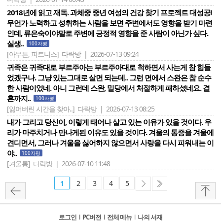
2018년에 읽고 재독. 과체중 중년 여성의 건강 찾기 프로젝트 대성공!
무언가 노력하고 성취하는 사람을 보면 주변에서도 영향을 받기 마련
인데, 류은숙이야말로 주변에 긍정적 영향을 준 사람이 아닌가 싶다.
실생..
100자평
[아무튼, 피트니스]
다락방 | 2026-07-13 09:24
귀족은 귀족대로 부르주아는 부르주아대로 척하면서 사는게 참 힘들
었겠구나. 그냥 있는그대로 살면 되는데.. 그런 면에서 스완은 참 순수
한 사람이었네. 아니 그런데 스완, 밀당에서 처절하게 패하셨네요. 결
혼까지..
100자평
[잃어버린 시간을 찾아..]
다락방 | 2026-07-13 08:25
내가 그리고 당신이, 이렇게 태어나 살고 있는 이유가 있을 것이다. 우
리가 마주치거나 만나게된 이유도 있을 것이다. 겨울의 통증을 겨울에
견디면서, 그러나 겨울을 싫어하지 않으면서 사랑을 다시 피워내는 이
야..
100자평
[겨울통]
다락방 | 2026-07-10 11:48
1
2
3
4
5
로그인
l
PC버전
l
전체 메뉴
l
나의 서재