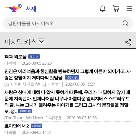
마지막 키스
책과 외로움
페이퍼
다락방 | 2026-08-05 23:26
인간은 어리석음과 한심함을 반복하면서 그렇게 어른이 되어가고, 사
랑은 정말이지 저마다의 것임을.
100자평
[잃어버린 시간을 찾아..]
다락방 | 2026-08-05 15:27
사랑은 상대에 대해 다 알지 못하기 때문에, 우리가 다 말하지 않기 때
문에 지속된다. 언제나처럼 너무나 아름다운 엘리자베스 스트라우트
의 글. 나는 그녀가 들려주는 이야기를 그리고 그녀의 문장들을 정말
로, 정..
100자평
[The Things We Never ..]
다락방 | 2026-08-03 19:58
호이안에서 2
페이퍼
다락방 | 2026-08-03 14:31