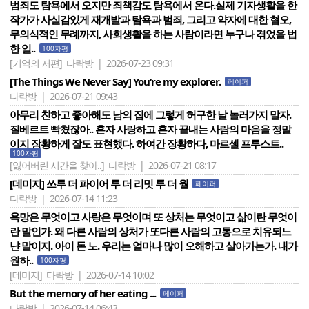
범죄도 탐욕에서 오지만 죄책감도 탐욕에서 온다.실제 기자생활을 한
작가가 사실감있게 재개발과 탐욕과 범죄, 그리고 약자에 대한 혐오,
무의식적인 무례까지, 사회생활을 하는 사람이라면 누구나 겪었을 법
한 일..
100자평
[기억의 저편]
다락방 | 2026-07-23 09:31
[The Things We Never Say] You‘re my explorer.
페이퍼
다락방 | 2026-07-21 09:43
아무리 친하고 좋아해도 남의 집에 그렇게 허구한 날 놀러가지 말자.
질베르트 빡쳤잖아.. 혼자 사랑하고 혼자 끝내는 사람의 마음을 정말
이지 장황하게 잘도 표현했다. 하여간 장황하다, 마르셀 프루스트..
100자평
[잃어버린 시간을 찾아..]
다락방 | 2026-07-21 08:17
[데미지] 쓰루 더 파이어 투 더 리밋 투 더 월
페이퍼
다락방 | 2026-07-14 11:23
욕망은 무엇이고 사랑은 무엇이며 또 상처는 무엇이고 삶이란 무엇이
란 말인가. 왜 다른 사람의 상처가 또다른 사람의 고통으로 치유되느
냔 말이지. 아이 돈 노. 우리는 얼마나 많이 오해하고 살아가는가. 내가
원하..
100자평
[데미지]
다락방 | 2026-07-14 10:02
But the memory of her eating ...
페이퍼
다락방 | 2026-07-14 06:43