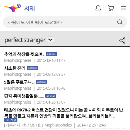
perfect stranger
추억의 책장을 찢으며..
페이퍼
Mephistopheles | 2015-12-10 11:47
사소한 진리
페이퍼
Mephistopheles | 2015-08-12 09:37
5월은 푸르구나...
페이퍼
Mephistopheles | 2015-05-01 10:48
단지 취미생활일뿐.......
페이퍼
Mephistopheles | 2015-01-26 15:07
태초에 RX78-2 퍼스트 건담이 있었으니 이는 곧 샤아와 아무로의 반
목을 만들고 지온과 연방의 격돌을 불러왔으며...블라블라블라..
100자평
[기동전사 건담 MS 대..]
Mephistopheles | 2014-12-26 12:46