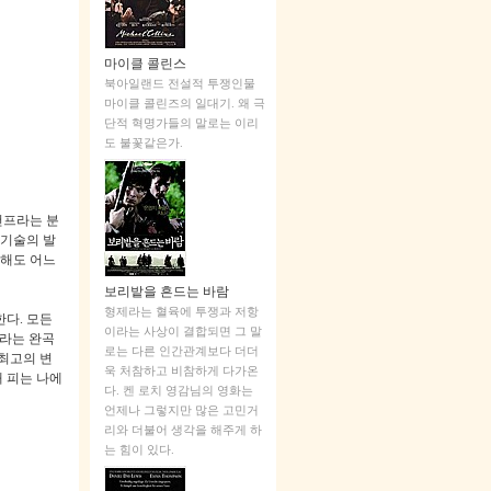
마이클 콜린스
북아일랜드 전설적 투쟁인물
마이클 콜린즈의 일대기. 왜 극
단적 혁명가들의 말로는 이리
도 불꽃같은가.
건프라는 분
 기술의 발
 해도 어느
보리밭을 흔드는 바람
형제라는 혈육에 투쟁과 저항
한다
.
모든
이라는 사상이 결합되면 그 말
라는 완곡
로는 다른 인간관계보다 더더
최고의 변
욱 처참하고 비참하게 다가온
 피는 나에
다. 켄 로치 영감님의 영화는
언제나 그렇지만 많은 고민거
리와 더불어 생각을 해주게 하
는 힘이 있다.