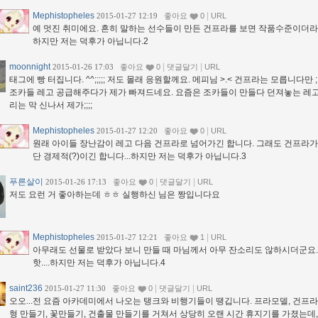
Mephistopheles
|
2015-01-27 12:19
좋아요
0
URL
예 멋진 취미에요. 흔히 말하는 선수들이 만든 건프라를 보면 작품수준이더라고
하지만 저는 덕후가 아닙니다.2
moonnight
|
|
2015-01-26 17:03
좋아요
0
댓글달기
URL
태그에 빵 터집니다. ^^;;;;; 저도 몰래 응원할께요. 메피님 >.< 건프라는 모릅니다만 ;;
조카들 레고 공급해주다가 제가 빠져드네요. 요즘은 조카들이 만들다 던져놓는 레
리는 막 신나서 제가;;;;
Mephistopheles
|
2015-01-27 12:20
좋아요
0
URL
원래 아이들 장난감이 레고 다음 건프라로 넘어가긴 합니다. 그래도 건프라가
단 경제적(?)이긴 합니다...하지만 저는 덕후가 아닙니다.3
푸른살이
|
|
2015-01-26 17:13
좋아요
0
댓글달기
URL
저도 요런 거 좋아하는데 ㅎㅎ 실행하신 님은 짱입니다요
Mephistopheles
|
2015-01-27 12:21
좋아요
1
URL
아무래도 선물로 받았다 보니 만들 때 마님께서 아무 잔소리도 않하시더군요.
핫....하지만 저는 덕후가 아닙니다.4
saint236
|
|
2015-01-27 11:30
좋아요
0
댓글달기
URL
오오...전 요즘 아카데미에서 나오는 탱크와 비행기들이 땡깁니다. 프라모델, 건프라
형 만들기, 꽃만들기, 건출물 만들기를 거쳐서 상당히 오랜 시간 휴지기를 가졌는데,