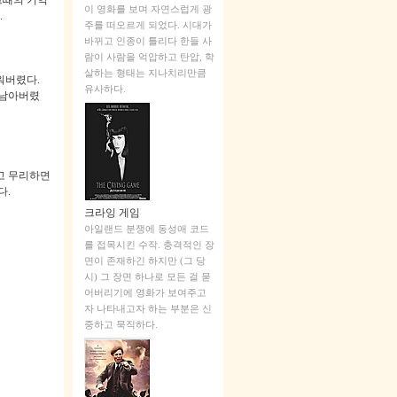
그때의 기억
이 영화를 보며 자연스럽게 광
.
주를 떠오르게 되었다. 시대가
바뀌고 인종이 틀리다 한들 사
람이 사람을 억압하고 탄압, 학
살하는 형태는 지나치리만큼
워버렸다
.
유사하다.
 남아버렸
고 무리하면
다
.
크라잉 게임
아일랜드 분쟁에 동성애 코드
를 접목시킨 수작. 충격적인 장
면이 존재하긴 하지만 (그 당
시) 그 장면 하나로 모든 걸 묻
어버리기에 영화가 보여주고
자 나타내고자 하는 부분은 신
중하고 묵직하다.