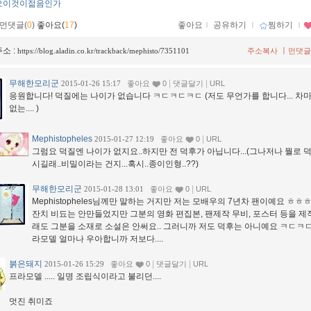
오이것이젊음인가
먼댓글(
0
)
좋아요(
17
)
좋아요
ｌ
공유하기
ｌ
찜하기
ｌ
소 :
ㅣ
https://blog.aladin.co.kr/trackback/mephisto/7351101
주소복사
먼댓글
무해한모리군
|
|
2015-01-26 15:17
좋아요
0
댓글달기
URL
응원합니다! 덕질에는 나이가 없습니다 ㅋㄷㅋㄷㅋㄷ (저도 무언가를 합니다... 차마
없는.... )
Mephistopheles
|
2015-01-27 12:19
좋아요
0
URL
그럼요 덕질엔 나이가 없지요..하지만 전 덕후가 아닙니다...(그나저나 뭘로 
시길래..비밀이라는 건지...혹시..종이인형..??)
무해한모리군
|
2015-01-28 13:01
좋아요
0
URL
Mephistopheles님께만 말하는 거지만 저는 모배우의 7년차 팬이예요 ㅎㅎㅎ
잔치 비됴는 안만들었지만 그분의 영화 편집본, 팬제작 무비, 포스터 등을 제작..
래도 그분을 소재로 소설은 안써요.. 그러니까 저도 덕후는 아니예요 ㅋㄷㅋ
라모델 얼마나 우아합니까 저보다....
붉은돼지
|
|
2015-01-26 15:29
좋아요
0
댓글달기
URL
프라모델 ..... 일명 조립식이라고 불리던....
멋진 취미죠