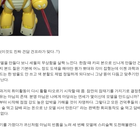
 (
이것도 진짜 건담 건프라가 맞다
..!!)
모델을 만들다 보니 세월의 무상함을 살짝 느낀다
.
한참 때 카피 본으로 신나게 만들던 
지 본드 칠은 기본에 어느 정도 도색을 해야만 뭔가 뽀대와 각이 잡혔는데 이젠 과학과
드는 한 방울도 안 쓰고 색 분할도 제법 정밀하게 되다보니 그냥 뜯어 다듬고 맞추기만
 난다
.
과거의 취미활동이 다시 활활 타오르기 시작할 때 쯤
.
잠깐의 잠재기를 가지기로 결정
유는 마님의 존재
.
분명 마님은 나에게 마당쇠는 연세가 몇이신데 모델을 만드십니까
?
부터 시작해 점점 강도 높은 압박을 가해올 것이 자명하다
.
그렇다고 모든 건덕후들의 
 술 먹고 담배 피는 돈으로 난 모델 사서 만든다
!‘
라는 완벽한 회피동작도 술 먹고 담배
 없다
.
기를 가졌다가 귀신처럼 마님의 빈틈을 노려 세 번째 모델에 스리슬쩍 도전해볼련다
.