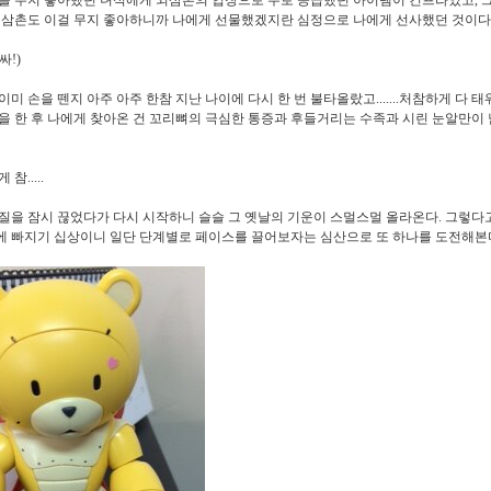
을 무지 좋아했던 녀석에게 외삼촌의 입장으로 주로 공급했던 아이템이 건프라였고
,
 삼촌도 이걸 무지 좋아하니까 나에게 선물했겠지란 심정으로 나에게 선사했던 것이다
싸
!)
이미 손을 뗀지 아주 아주 한참 지난 나이에 다시 한 번 불타올랐고
.......
처참하게 다 태
을 한 후 나에게 찾아온 건 꼬리뼈의 극심한 통증과 후들거리는 수족과 시린 눈알만이
게 참
.....
질을 잠시 끊었다가 다시 시작하니 슬슬 그 옛날의 기운이 스멀스멀 올라온다
.
그렇다
 빠지기 십상이니 일단 단계별로 페이스를 끌어보자는 심산으로 또 하나를 도전해본