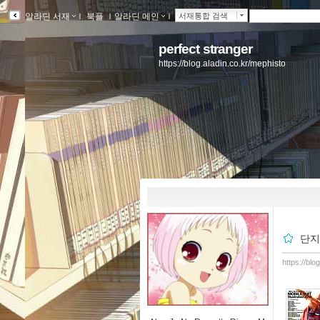
알라딘 서재
ｌ
북플
ｌ
알라딘 메인
ｌ
서재통합 검색
perfect stranger
https://blog.aladin.co.kr/mephisto
단지 
https://bl