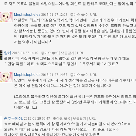
도 자꾸 유혹의 물결이 스멀스멀....에나멜 페인트 칠 안해도 뽀대난다는 말에 살짝 구
Mephistopheles
|
2015-01-27 12:23
좋아요
0
URL
덕질중에 최고의 덕질은 밀덕과 양덕이라던데.....건프라의 경우 과거보다 확
아졌어요. 등급도 새로 생긴 것도 있고 실제 설정과 비슷하게 프레임 만들고 
갑 탈착가능한 등급도 있어요. 반다이 금형 설계사들은 분명 천재임에 틀림없다
에나멜까지 않가더라도 먹건까지만 넣어도 꽤 멋집니다. 한번 도전해 보세요.
저는 덕후가 아닙니다.5
알케
|
|
2015-01-27 14:40
좋아요
0
댓글달기
URL
숱한 야메 덕질과 에피고넨들이 난립하고 있지만 덕질의 원형은 누가 뭐라 해도
｀건담 덕질｀이죠. ㅎ 메피스토파님도 당연히 ｀우주세기파｀시겠죠 ?
Mephistopheles
|
2015-01-27 14:57
좋아요
0
URL
당연히..˝우주세기파˝입니다. 제가 생각하는 건담은 샤아와 아무로의 부재 이
은 더 이상 건담이 아니다......아..저는 절대 덕후가 아닙니다.6
(그럼에도 불구하고 작년에 드디어 끝난 유니콘은 건프라 측면에서 의외로 
고 보고 싶어요. 그동안 잘 등장하지 않았던 우주세기 기체들이 업그래이드 
나오다 보니...)
춤추는인생.
|
|
2015-01-28 05:47
좋아요
0
댓글달기
URL
ㅎㅎ 메피님 저는 이런취미가 참 좋아뵈요 ^^ 젊게 사시는비결 아니겠어요?ㅎㅎ
오랜만에 메피님 글을 읽으니. 마님의 단어가 나오고 ~~ 참 좋으네요ㅎㅎ
쥬니어도 잘 있나요? 이제 쥬니어가 쥬니어가 아닐것 같은.!!