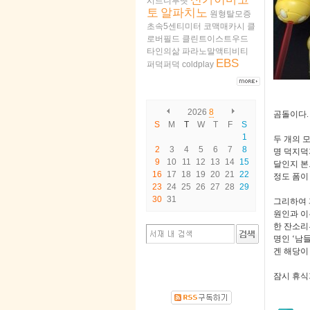
시드니루멧
토
알파치노
원형탈모증
초속5센티미터
코맥매카시
클
로버필드
클린트이스트우드
타인의삶
파라노말액티비티
EBS
퍼덕퍼덕
coldplay
2026
8
곰돌이다
.
S
M
T
W
T
F
S
1
두 개의 
2
3
4
5
6
7
8
명 덕지덕
9
10
11
12
13
14
15
달인지 본
16
17
18
19
20
21
22
정도 폼이
23
24
25
26
27
28
29
30
31
그리하여 
원인과 이
한 잔소리
명인
‘
남들
겐 해당이
잠시 휴식