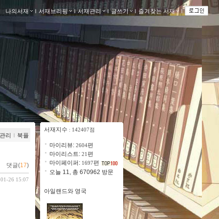
나의서재
ｌ
서재브리핑
ｌ
서재관리
ｌ
글쓰기
ｌ
즐겨찾는 서재
ｌ
서재지수
: 142407점
관리
ｌ
북플
마이리뷰:
편
2604
마이리스트:
편
21
마이페이퍼:
편
1697
댓글(
17
)
오늘 11, 총 670962 방문
-01-26 15:07
아일랜드와 영국