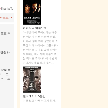
ThanksTo
바로쓰기
아버지의 이름으로
다니엘 데이 루이스라는 배우
 말할 수
의 명연기 이전 이러한 현실.
어디서 많이 보지 않았던가. 지
구상 여러 나라에서 그들 나라
의 언어로 자막을 입혀 상영이
덕질을 하
되겠지만 아버지의 이름으로
는 적어도 우리나라에서 남의
이야기처럼 들리지 않는다.
 딸램 돌
... 그
ㄷㅋㄷ 프
천국에서의 5분간
이건 보고 나서 이야기 하자.