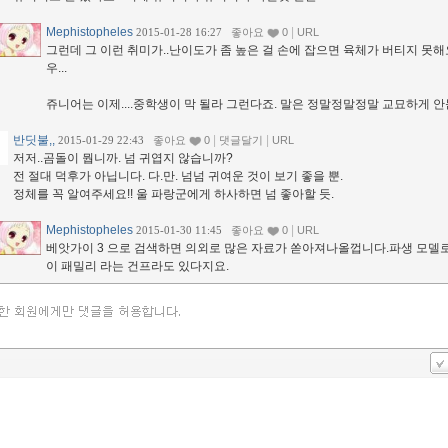
Mephistopheles
|
2015-01-28 16:27
좋아요
0
URL
그런데 그 이런 취미가..난이도가 좀 높은 걸 손에 잡으면 육체가 버티지 못해요
우...
쥬니어는 이제....중학생이 막 될라 그런다죠. 말은 정말정말정말 교묘하게 안
반딧불,,
|
|
2015-01-29 22:43
좋아요
0
댓글달기
URL
저저..곰돌이 뭡니까. 넘 귀엽지 않습니까?
전 절대 덕후가 아닙니다. 다.만. 넘넘 귀여운 것이 보기 좋을 뿐.
정체를 꼭 알여주세요!! 울 파랑군에게 하사하면 넘 좋아할 듯.
Mephistopheles
|
2015-01-30 11:45
좋아요
0
URL
베앗가이 3 으로 검색하면 의외로 많은 자료가 쏟아져나올껍니다.파생 모델
이 패밀리 라는 건프라도 있다지요.