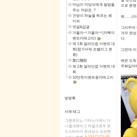
절 장난감
마님이 마당쇠에게 쌀밥을
으로 분명
주는 까닭은..?
건방이 하늘을 찌르는 페
뭐
........(
아
이퍼
댓글&답글
그리하여 
거울아~! 거울아~! (자뻑이
겨우 완성
벤트카테고리)
다
.
제 1회 알라딘컵 이벤트 대
회(참가서재 조별리그 분
그런데 이
류)
衆口難防
배운 도둑
주화입마에
제 2회 알라딘컵 이벤트 대
회
10만힛이벤트용카테고리
방명록
서재 태그
그랜토리노
기타노다케시
다
니엘크레이그
러셀크로우
로
드스타이거
르네상스
슈퍼맨
신카이마코