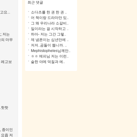
최근 댓글
소다츠를 한 권 한 권 ..
요...
어 책이랑 드라마만 있..
그 왜 우리나라 소갈비..
일이라는 걸 시작하고 ..
하아- 저는 그간 그렇..
; 저는
제 냄푠이는 십년만에 ..
고의 마무
저저..곰돌이 뭡니까. ..
Mephistopheles님께만..
ㅎㅎ 메피님 저는 이런..
숱한 야메 덕질과 에..
 레고보
.핫핫
, 종이인
 요즘 저