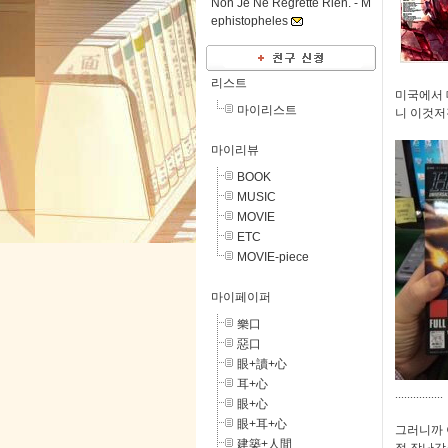
Non Je Ne Regrette Rien. -
M
ephistopheles
리스트
미국에서 
마이리스트
니 이것저
마이리뷰
BOOK
MUSIC
MOVIE
ETC
MOVIE-piece
마이페이퍼
樂口
惡口
眼+讀+心
耳+心
................
眼+心
眼+耳+心
그러니까 
建築+人間