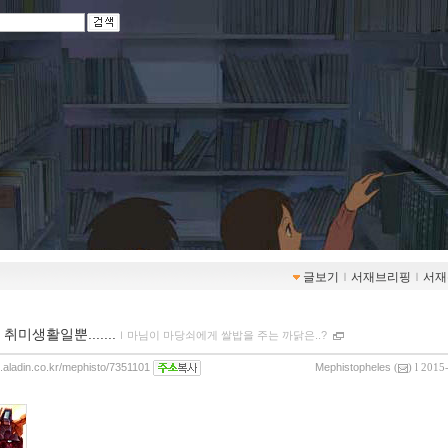
글보기
ｌ
서재브리핑
ｌ
서재
취미생활일뿐.......
ｌ
마님이 마당쇠에게 쌀밥을 주는 까닭은..?
og.aladin.co.kr/mephisto/7351101
Mephistopheles
(
) l 2015