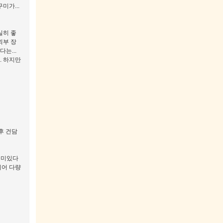
미가...
실히 좋
외부 장
는...
. 하지만
후 건담
의미있다
되어 다량