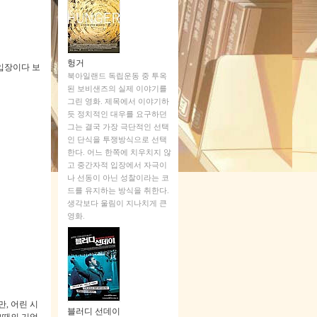
헝거
입장이다 보
북아일랜드 독립운동 중 투옥
된 보비샌즈의 실제 이야기를
그린 영화. 제목에서 이야기하
듯 정치적인 대우를 요구하던
그는 결국 가장 극단적인 선택
인 단식을 투쟁방식으로 선택
한다. 어느 한쪽에 치우치지 않
고 중간자적 입장에서 자극이
나 선동이 아닌 성찰이라는 코
드를 유지하는 방식을 취한다.
생각보다 울림이 지나치게 큰
영화.
만
,
어린 시
블러디 선데이