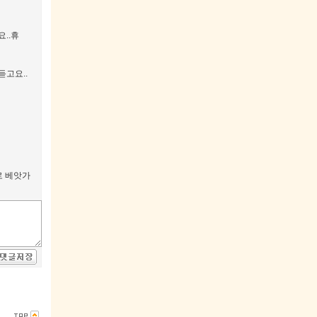
..휴
듣고요..
로 베앗가