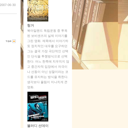
2007-06-30
헝거
북아일랜드 독립운동 중 투옥
된 보비샌즈의 실제 이야기를
그린 영화. 제목에서 이야기하
듯 정치적인 대우를 요구하던
그는 결국 가장 극단적인 선택
인 단식을 투쟁방식으로 선택
한다. 어느 한쪽에 치우치지 않
고 중간자적 입장에서 자극이
나 선동이 아닌 성찰이라는 코
드를 유지하는 방식을 취한다.
생각보다 울림이 지나치게 큰
영화.
블러디 선데이