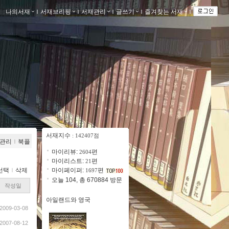
나의서재
ｌ
서재브리핑
ｌ
서재관리
ｌ
글쓰기
ｌ
즐겨찾는 서재
ｌ
서재지수
: 142407점
관리
ｌ
북플
마이리뷰:
편
2604
마이리스트:
편
21
선택
ｌ
삭제
마이페이퍼:
편
1697
오늘 104, 총 670884 방문
작성일
아일랜드와 영국
2009-03-08
2007-08-12