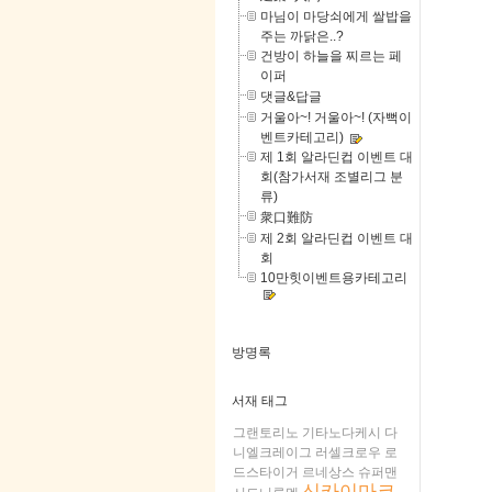
마님이 마당쇠에게 쌀밥을
주는 까닭은..?
건방이 하늘을 찌르는 페
이퍼
댓글&답글
거울아~! 거울아~! (자뻑이
벤트카테고리)
제 1회 알라딘컵 이벤트 대
회(참가서재 조별리그 분
류)
衆口難防
제 2회 알라딘컵 이벤트 대
회
10만힛이벤트용카테고리
방명록
서재 태그
그랜토리노
기타노다케시
다
니엘크레이그
러셀크로우
로
드스타이거
르네상스
슈퍼맨
신카이마코