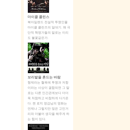
마이클 콜린스
북아일랜드 전설적 투쟁인물
마이클 콜린즈의 일대기. 왜 극
단적 혁명가들의 말로는 이리
도 불꽃같은가.
보리밭을 흔드는 바람
형제라는 혈육에 투쟁과 저항
이라는 사상이 결합되면 그 말
로는 다른 인간관계보다 더더
욱 처참하고 비참하게 다가온
다. 켄 로치 영감님의 영화는
언제나 그렇지만 많은 고민거
리와 더불어 생각을 해주게 하
는 힘이 있다.