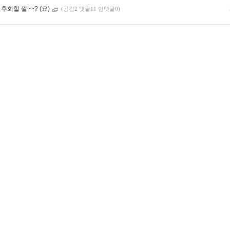
후회할 껄~~? (요)
(공감2 댓글11 먼댓글0)