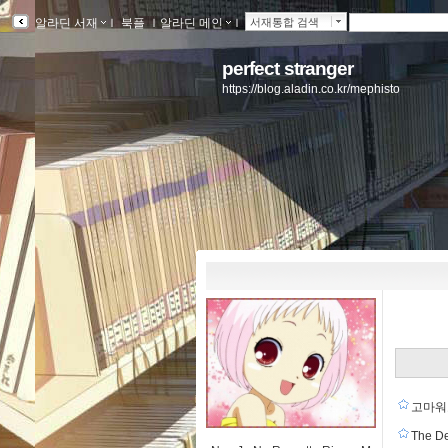
알라딘 서재
ｌ
북플
ｌ
알라딘 메인
ｌ
서재통합 검색
perfect stranger
https://blog.aladin.co.kr/mephisto
고마워
The 