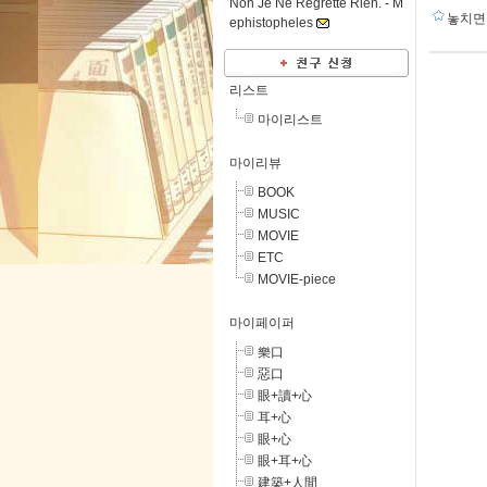
Non Je Ne Regrette Rien. -
M
놓치면 
ephistopheles
리스트
마이리스트
마이리뷰
BOOK
MUSIC
MOVIE
ETC
MOVIE-piece
마이페이퍼
樂口
惡口
眼+讀+心
耳+心
眼+心
眼+耳+心
建築+人間