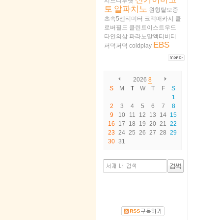
시드니루멧
토
알파치노
원형탈모증
초속5센티미터
코맥매카시
클
로버필드
클린트이스트우드
타인의삶
파라노말액티비티
EBS
퍼덕퍼덕
coldplay
2026
8
S
M
T
W
T
F
S
1
2
3
4
5
6
7
8
9
10
11
12
13
14
15
16
17
18
19
20
21
22
23
24
25
26
27
28
29
30
31