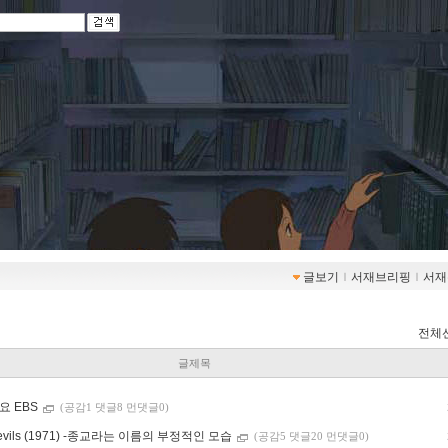
글보기
ｌ
서재브리핑
ｌ
서재
전체
글제목
요 EBS
(공감1 댓글8 먼댓글0)
Devils (1971) -종교라는 이름의 부정적인 모습
(공감5 댓글20 먼댓글0)