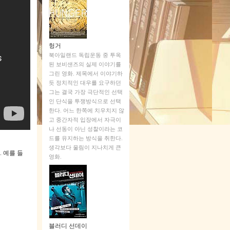
헝거
북아일랜드 독립운동 중 투옥
된 보비샌즈의 실제 이야기를
그린 영화. 제목에서 이야기하
듯 정치적인 대우를 요구하던
그는 결국 가장 극단적인 선택
인 단식을 투쟁방식으로 선택
한다. 어느 한쪽에 치우치지 않
고 중간자적 입장에서 자극이
나 선동이 아닌 성찰이라는 코
드를 유지하는 방식을 취한다.
생각보다 울림이 지나치게 큰
.
예를 들
영화.
블러디 선데이