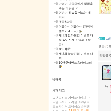
마님이 마당쇠에게 쌀밥을
주는 까닭은..?
건방이 하늘을 찌르는 페
이퍼
댓글&답글
거울아~! 거울아~! (자뻑이
벤트카테고리)
제 1회 알라딘컵 이벤트 대
그
회(참가서재 조별리그 분
류)
댓글(
6
)
衆口難防
제 2회 알라딘컵 이벤트 대
먼댓글 주
회
10만힛이벤트용카테고리
방명록
서재 태그
그랜토리노
기타노다케시
다
니엘크레이그
러셀크로우
로
드스타이거
르네상스
슈퍼맨
신카이마코