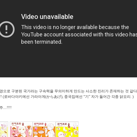
경으로 구분된 국가라는 구속력을 무의미하게 만드는 사소한 진리가 존재하는 것 같다
!! (
로바다야키에선 가라아게
(
からあげ
),
중국집에선
“
기
”
자가 들어간 각종 닭요리
. )
..!!!!