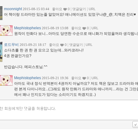
moonnight
|
|
2015-08-15 03:44
좋아요
0
댓글달기
URL
어 책이랑 드라마만 있는줄 알았어요! 애니메이션도 있었구나@_@; 치맥은 진리♥
Mephistopheles
|
2015-08-19 13:08
좋아요
0
URL
원작이 만화다 보니...아마도 당연한 수순으로 애니화가 되었을꺼라 생각됩니다
로드무비
|
|
2015-09-21 18:17
좋아요
0
댓글달기
URL
소다츠를 한 권 한 권 모으고 있는데...와카코라니!
4권 완결인가요?
반갑습니다. 메피스토님.^^
Mephistopheles
|
2015-09-21 19:36
좋아요
0
URL
아마도 국내 정식 번역본이 4권까지 아닐까요? 저도 책은 않보고 드라마와 
편 본게 다이니까요...(그래도 원작 만화가 드라마와 애니까지....라는 건 그만
에서 꽤나 인지도가 있다는 소리이기도 하겠지요..)