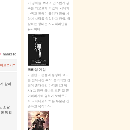
이 영화를 보며 자연스럽게 광
주를 떠오르게 되었다. 시대가
바뀌고 인종이 틀리다 한들 사
람이 사람을 억압하고 탄압, 학
살하는 형태는 지나치리만큼
유사하다.
ThanksTo
바로쓰기
크라잉 게임
아일랜드 분쟁에 동성애 코드
를 접목시킨 수작. 충격적인 장
는거 같아
면이 존재하긴 하지만 (그 당
시) 그 장면 하나로 모든 걸 묻
어버리기에 영화가 보여주고
자 나타내고자 하는 부분은 신
중하고 묵직하다.
도 소갈
이한 방법