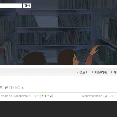
글보기
ｌ
서재브리핑
ｌ
서재
한 진리
ｌ
樂口
og.aladin.co.kr/mephisto/7707779
Mephistopheles
(
) l 2015