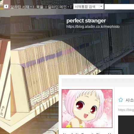
알라딘 서재
ｌ
북플
ｌ
알라딘 메인
ｌ
서재통합 검색
perfect stranger
https://blog.aladin.co.kr/mephisto
사소
https://bl