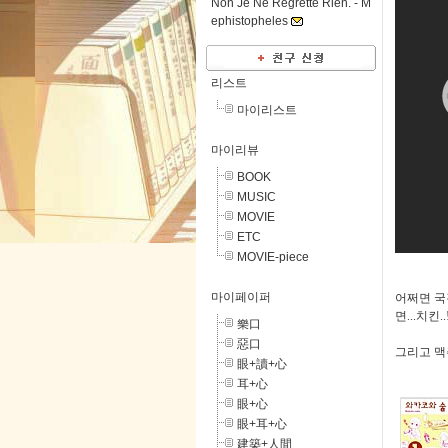
Non Je Ne Regrette Rien. -
M
ephistopheles
리스트
마이리스트
마이리뷰
BOOK
MUSIC
MOVIE
ETC
MOVIE-piece
마이페이퍼
어쩌면 국
면
...
치킨
..
樂口
惡口
그리고 맥주..
眼+讀+心
耳+心
眼+心
眼+耳+心
建築+人間