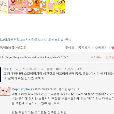
럼그럼치킨은참으로치사한음식이지
와카코와술
퓨슈
,
,
먼댓글(
0
)
좋아요(
11
)
좋아요
ｌ
공유하기
ｌ
찜하기
ｌ
소 :
ㅣ
https://blog.aladin.co.kr/trackback/mephisto/7707779
주소복사
먼댓글
무해한모리군
|
|
2015-08-12 15:40
좋아요
0
댓글달기
URL
그 왜 우리나라 소갈비찜처럼 생긴것도 아프리카부터 중동, 유럽, 아시아 싹 다 있
요. 살찌기 쉬운 음식인 주제에.
Mephistopheles
|
2015-08-13 09:48
좋아요
0
URL
대동소이한 식자재에 어떤 조리법을 써야 가장 맛있게 먹을 수 있을까? 아마
비는 증기에 장시간 노출시켜 육질을 부들부들하게 하는 ˝찜˝이라는 대동소
을 택한게 아닐까요...˝인류˝는...ㅎㅎ
닭을 튀김이라는 조리법을 선택한 것처럼...