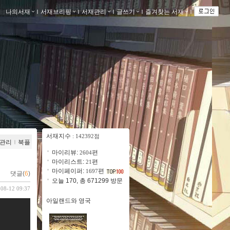
나의서재
ｌ
서재브리핑
ｌ
서재관리
ｌ
글쓰기
ｌ
즐겨찾는 서재
ｌ
서재지수
: 142392점
관리
ｌ
북플
마이리뷰:
편
2604
마이리스트:
편
21
마이페이퍼:
편
1697
댓글(
6
)
오늘 170, 총 671299 방문
-08-12 09:37
아일랜드와 영국