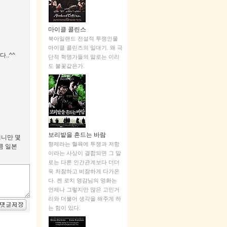
마이클 콜린스
북아일랜드 전설적 투쟁인물
마이클 콜린즈의 일대기. 왜 극
..^^
단적 혁명가들의 말로는 이리
도 불꽃같은가.
보리밭을 흔드는 바람
애니만 몇
형제라는 혈육에 투쟁과 저항
큼 일본
이라는 사상이 결합되면 그 말
로는 다른 인간관계보다 더더
욱 처참하고 비참하게 다가온
다. 켄 로치 영감님의 영화는
언제나 그렇지만 많은 고민거
리와 더불어 생각을 해주게 하
는 힘이 있다.