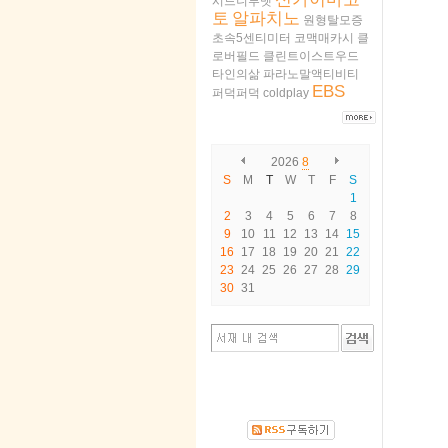
시드니루멧
토
알파치노
원형탈모증
초속5센티미터
코맥매카시
클
로버필드
클린트이스트우드
타인의삶
파라노말액티비티
EBS
퍼덕퍼덕
coldplay
2026
8
S
M
T
W
T
F
S
1
2
3
4
5
6
7
8
9
10
11
12
13
14
15
16
17
18
19
20
21
22
23
24
25
26
27
28
29
30
31