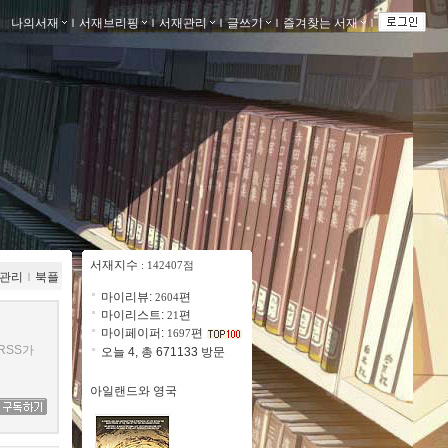
나의서재
ｌ
서재브리핑
ｌ
서재관리
ｌ
글쓰기
ｌ
즐겨찾는 서재
ｌ
서재지수
: 142407점
관리
ｌ
북플
마이리뷰:
편
2604
마이리스트:
편
21
마이페이퍼:
편
1697
RSS가
오늘 4, 총 671133 방문
아일랜드와 영국