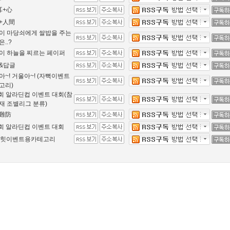
耳+心
+人間
이 마당쇠에게 쌀밥을 주는
..?
이 하늘을 찌르는 페이퍼
&답글
아~! 거울아~! (자뻑이벤트
고리)
1회 알라딘컵 이벤트 대회(참
재 조별리그 분류)
難防
2회 알라딘컵 이벤트 대회
만힛이벤트용카테고리