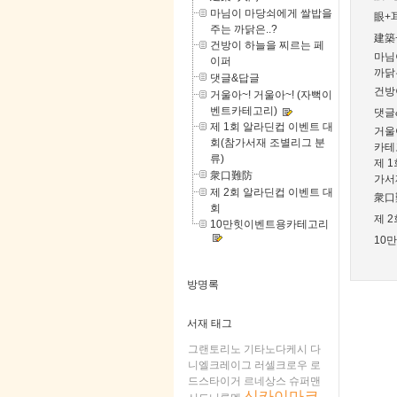
마님이 마당쇠에게 쌀밥을
眼+
주는 까닭은..?
建築
건방이 하늘을 찌르는 페
마님
이퍼
까닭은
댓글&답글
건방
거울아~! 거울아~! (자뻑이
벤트카테고리)
댓글
제 1회 알라딘컵 이벤트 대
거울
회(참가서재 조별리그 분
카테
류)
제 
衆口難防
가서
제 2회 알라딘컵 이벤트 대
衆口
회
제 
10만힛이벤트용카테고리
10
방명록
서재 태그
그랜토리노
기타노다케시
다
니엘크레이그
러셀크로우
로
드스타이거
르네상스
슈퍼맨
신카이마코