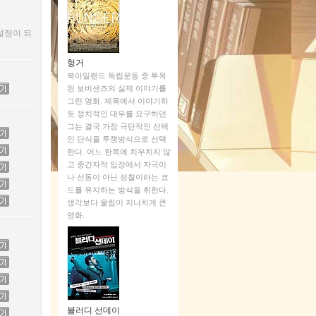
설정이 되
헝거
북아일랜드 독립운동 중 투옥
된 보비샌즈의 실제 이야기를
그린 영화. 제목에서 이야기하
듯 정치적인 대우를 요구하던
그는 결국 가장 극단적인 선택
인 단식을 투쟁방식으로 선택
한다. 어느 한쪽에 치우치지 않
고 중간자적 입장에서 자극이
나 선동이 아닌 성찰이라는 코
드를 유지하는 방식을 취한다.
생각보다 울림이 지나치게 큰
영화.
블러디 선데이