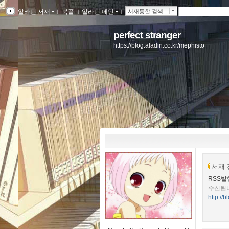
알라딘 서재
ｌ
북플
ｌ
알라딘 메인
ｌ
서재통합 검색
perfect stranger
https://blog.aladin.co.kr/mephisto
서재 
RSS발
수신됩
http://