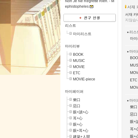
Non Je Ne Regrette Rien. -
M
ephistopheles
서재 
서재 카
지않습
리스트
리스
마이리스트
마이
마이리뷰
마이
BOOK
BOO
MUSIC
MUS
MOVIE
MOV
ETC
MOVIE-piece
ETC
MOV
마이페이퍼
樂口
마이
惡口
樂口
眼+讀+心
惡口
耳+心
眼+
眼+心
耳+
眼+耳+心
眼+
建築+人間