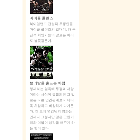
마이클 콜린스
북아일랜드 전설적 투쟁인물
마이클 콜린즈의 일대기. 왜 극
단적 혁명가들의 말로는 이리
도 불꽃같은가.
보리밭을 흔드는 바람
형제라는 혈육에 투쟁과 저항
이라는 사상이 결합되면 그 말
로는 다른 인간관계보다 더더
욱 처참하고 비참하게 다가온
다. 켄 로치 영감님의 영화는
언제나 그렇지만 많은 고민거
리와 더불어 생각을 해주게 하
는 힘이 있다.