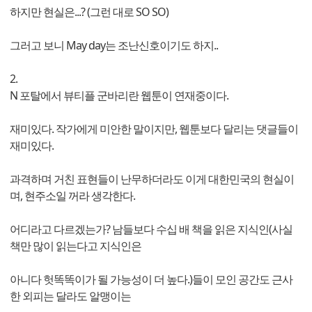
하지만 현실은...? (그런 대로 SO SO)
그러고 보니 May day는 조난신호이기도 하지..
2.
N 포탈에서 뷰티플 군바리란 웹툰이 연재중이다.
재미있다. 작가에게 미안한 말이지만, 웹툰보다 달리는 댓글들이
재미있다.
과격하며 거친 표현들이 난무하더라도 이게 대한민국의 현실이
며, 현주소일 꺼라 생각한다.
어디라고 다르겠는가? 남들보다 수십 배 책을 읽은 지식인(사실
책만 많이 읽는다고 지식인은
아니다 헛똑똑이가 될 가능성이 더 높다.)들이 모인 공간도 근사
한 외피는 달라도 알맹이는