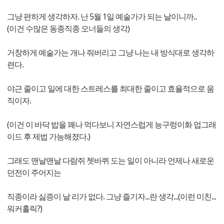
그냥 편하게 생각하자. 난 5월 1일 예술가가 되는 날이니까..
(이건 수많은 동종직종 오너들의 생각)
거창하게 예술가는 개나 줘버리고 그냥 나는 내 방식대로 생각하
련다.
야근 줄이고 일에 대한 스트레스를 최대한 줄이고 효율적으로 움
직이자.
(이건 이 바닥 밥을 꽤나 먹다보니 자연스럽게 능구렁이화 업그래
이드 후 제법 가능해졌다.)
그래도 맨날맨날 다람쥐 쳇바퀴 도는 일이 아니라 언제나 새로운
던전이 주어지는
직종이라 싫증이 날 리가 없다. 그냥 즐기자...란 생각...(이런 미친...
워커홀릭?)