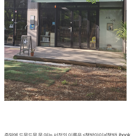
주말에 드문드문 문 여는 서점의 이름은 <책방아이>(책방i, ibook