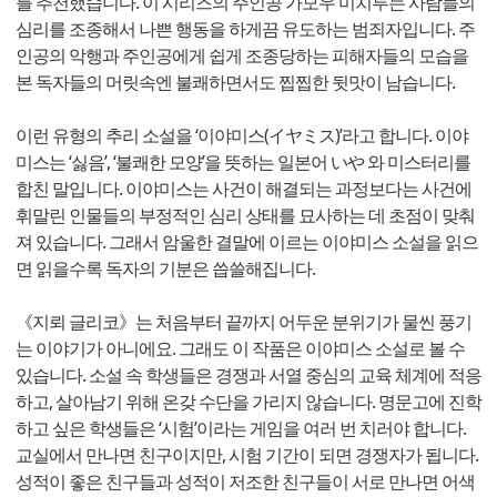
를 추천했습니다. 이 시리즈의 주인공 가모우 미치루는 사람들의
심리를 조종해서 나쁜 행동을 하게끔 유도하는 범죄자입니다. 주
인공의 악행과 주인공에게 쉽게 조종당하는 피해자들의 모습을
본 독자들의 머릿속엔 불쾌하면서도 찝찝한 뒷맛이 남습니다.
이런 유형의 추리 소설을 ‘이야미스(イヤミス)’라고 합니다. 이야
미스는 ‘싫음’, ‘불쾌한 모양’을 뜻하는 일본어 いや 와 미스터리를
합친 말입니다. 이야미스는 사건이 해결되는 과정보다는 사건에
휘말린 인물들의 부정적인 심리 상태를 묘사하는 데 초점이 맞춰
져 있습니다. 그래서 암울한 결말에 이르는 이야미스 소설을 읽으
면 읽을수록 독자의 기분은 씁쓸해집니다.
《지뢰 글리코》는 처음부터 끝까지 어두운 분위기가 물씬 풍기
는 이야기가 아니에요. 그래도 이 작품은 이야미스 소설로 볼 수
있습니다. 소설 속 학생들은 경쟁과 서열 중심의 교육 체계에 적응
하고, 살아남기 위해 온갖 수단을 가리지 않습니다. 명문고에 진학
하고 싶은 학생들은 ‘시험’이라는 게임을 여러 번 치러야 합니다.
교실에서 만나면 친구이지만, 시험 기간이 되면 경쟁자가 됩니다.
성적이 좋은 친구들과 성적이 저조한 친구들이 서로 만나면 어색