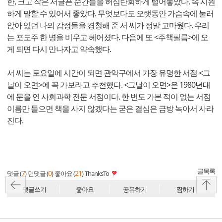
한, 크고 작은 서글픈 순간들을 허심탄회하게 털어놓았다. 속 시원
하게 말할 수 있어서 좋았다. 무엇보다도 오랫동안 가슴속에 눌러
앉아 있던 나의 감정들을 경청해 준 서 씨가 정말 고마웠다. 우리
는 포도주 한 병을 비우고 헤어졌다. 다음에 또 <주책필름>에 오
게 되면 다시 만나자고 약속했다.
서 씨는 토요일에 시간이 되면 관악구에서 가장 유명한 서점 <그
날이 오면>에 꼭 가보라고 추천했다. <그날이 오면>은 1980년대
에 문을 연 사회과학 전문 서점이다. 한 번도 가본 적이 없는 서점
이름만 들으면 책을 사지 않겠다는 굳은 결심은 금방 녹아서 사라
진다.
글목록
7
0
21
댓글 (
)
먼댓글 (
)
좋아요 (
)
ThanksTo
댓글쓰기
좋아요
공유하기
찜하기