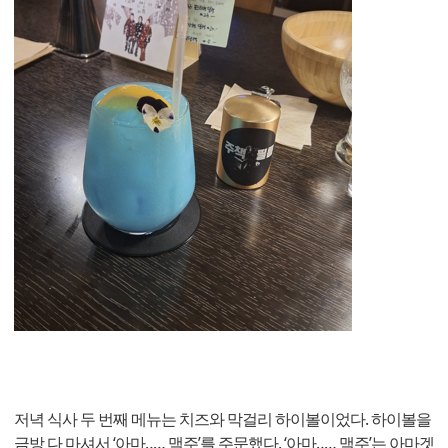
저녁 식사 두 번째 메뉴는 치즈와 막걸리 하이볼이었다. 하이볼을
금방 다 마셔서 ‘아마‥… 맥주’를 주문했다. ‘아마‥… 맥주’는 아마겟