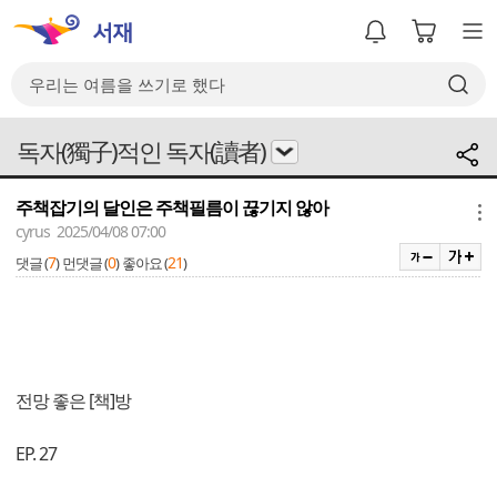
독자(獨子)적인 독자(讀者)
주책잡기의 달인은 주책필름이 끊기지 않아
메뉴
cyrus 2025/04/08 07:00
7
0
21
댓글 (
)
먼댓글 (
)
좋아요 (
)
전망 좋은 [책]방
EP. 27