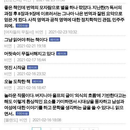
좋은 책인데 번역의 모자람으로 별을 하나 깎았다. 지난한(?) 독서의
과정 후 8장과 9장에 이르러서는 그나마 나은 번역과 잘된 요약으로
얻은 게 컸다. 사적 영역과 공적 영역에 대한 정치학적인 관점, 민주주
의에..
100자평
[여자들의 무질서]
비연 | 2021-02-23 10:32
그냥 읽어야 하는 책이다
페이퍼
비연 | 2021-02-21 19:18
머릿속이 무질서해지고 있다
페이퍼
비연 | 2021-02-17 16:44
멋진 시작글
페이퍼
비연 | 2021-02-16 23:32
오늘 도착한 책
페이퍼
비연 | 2021-02-16 18:47
놀라운 작품이다. 버지니아 울프의 글이 ‘의식의 흐름‘에 기반한다고는
해도 이렇게 환상적인 요소를 가미하면서 시대상을 풍자하고 남성과
여성에 대한 이야기를 하고 문학을 생각하는 글을 쓸 수 있다니. 읽으
면서..
100자평
[올랜도]
비연 | 2021-02-16 18:08