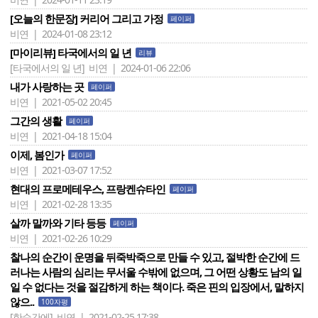
[오늘의 한문장] 커리어 그리고 가정
페이퍼
비연 | 2024-01-08 23:12
[마이리뷰] 타국에서의 일 년
리뷰
[타국에서의 일 년]
비연 | 2024-01-06 22:06
내가 사랑하는 곳
페이퍼
비연 | 2021-05-02 20:45
그간의 생활
페이퍼
비연 | 2021-04-18 15:04
이제, 봄인가
페이퍼
비연 | 2021-03-07 17:52
현대의 프로메테우스, 프랑켄슈타인
페이퍼
비연 | 2021-02-28 13:35
살까 말까와 기타 등등
페이퍼
비연 | 2021-02-26 10:29
찰나의 순간이 운명을 뒤죽박죽으로 만들 수 있고, 절박한 순간에 드
러나는 사람의 심리는 무서울 수밖에 없으며, 그 어떤 상황도 남의 일
일 수 없다는 것을 절감하게 하는 책이다. 죽은 핀의 입장에서, 말하지
않으..
100자평
[한순간에]
비연 | 2021-02-25 17:38