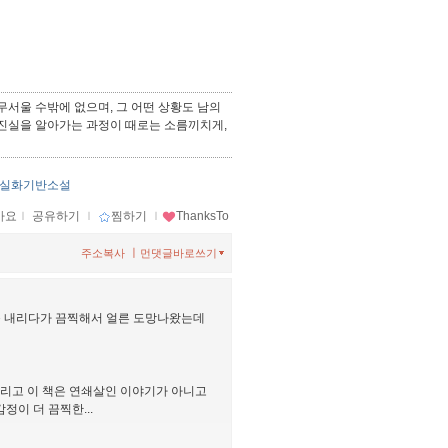
무서울 수밖에 없으며, 그 어떤 상황도 남의
는 진실을 알아가는 과정이 때로는 소름끼치게,
실화기반소설
아요
ｌ
공유하기
ｌ
찜하기
ｌ
ThanksTo
ㅣ
주소복사
먼댓글바로쓰기
스크롤 내리다가 끔찍해서 얼른 도망나왔는데
; 그리고 이 책은 연쇄살인 이야기가 아니고
이 더 끔찍한...