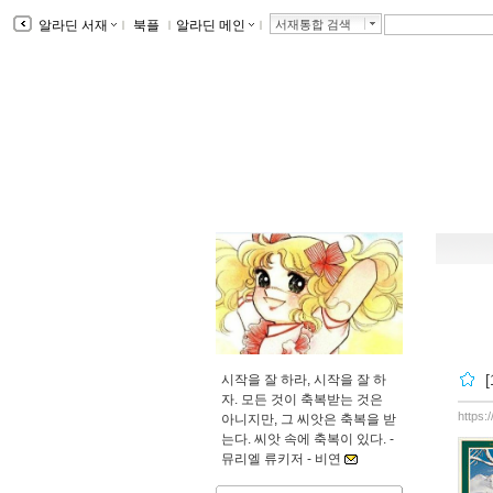
알라딘 서재
ｌ
북플
ｌ
알라딘 메인
ｌ
서재통합 검색
시작을 잘 하라, 시작을 잘 하
자. 모든 것이 축복받는 것은
https:
아니지만, 그 씨앗은 축복을 받
는다. 씨앗 속에 축복이 있다. -
뮤리엘 류키저 -
비연