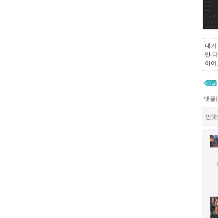
내가
만 
이여
댓글(
먼댓