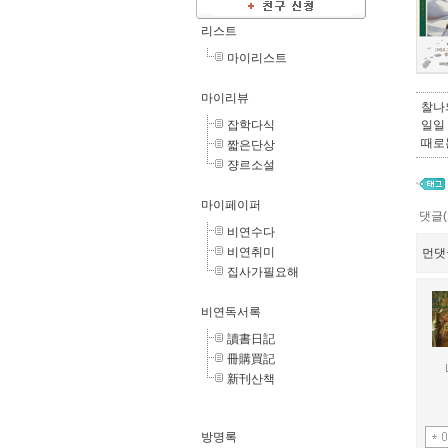
리스트
마이리스트
마이리뷰
찰나
잡학다식
일일
때로
짧은단상
쟝르소설
마이페이퍼
댓글(
비연수다
비연취미
먼댓
집사가필요해
비연독서록
讀書日記
冊購買記
新刊산책
방명록