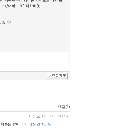
에 재독했는데 김진준 번역으로 다시 봐
모르겠더라고요? 하하하핫.
 싶어서.
댓글(
6
)
비연
(
) l 2021-01-25 13:57
판 이론을 향해
ㅣ
이매진 컨텍스트