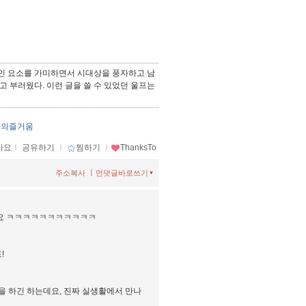
적인 요소를 가미하면서 시대상을 풍자하고 남
고 부러웠다. 이런 글을 쓸 수 있었던 울프는
나의즐거움
아요
ｌ
공유하기
ｌ
찜하기
ｌ
ThanksTo
ㅣ
주소복사
먼댓글바로쓰기
니다요 ㅋㅋㅋㅋㅋㅋㅋㅋㅋㅋㅋ
!
을 하긴 하는데요, 진짜 실생활에서 만나