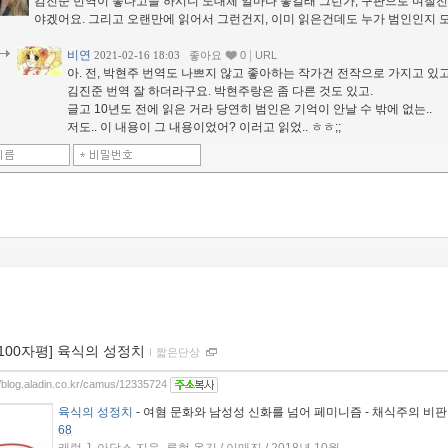
김진준 번역이 좋다고들 하시니 도대체 얼마나 좋길래 그런가, 구판으로 며칠전
야겠어요. 그리고 오랜만에 읽어서 그런건지, 이미 읽은건데도 누가 범인인지 
비연
|
2021-02-16 18:03
좋아요
0
URL
아. 전, 박현주 번역도 나쁘지 않고 좋아하는 작가건 전작으로 가지고 있고
김진준 번역 잘 하더라구요. 박현주랑은 좀 다른 것도 있고.
글고 10년도 전에 읽은 거라 당연히 범인은 기억이 안날 수 밖에 없는..
저도.. 이 내용이 그 내용이었어? 이러고 읽었.. ㅎㅎ;;
[100자평] 육식의 성정치
ｌ
짧은단상
//blog.aladin.co.kr/camus/12335724
육식의 성정치
- 여혐 문화와 남성성 신화를 넘어 페미니즘 - 채식주의 비
68