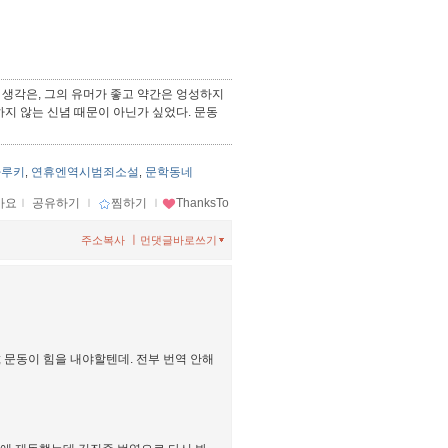
 생각은, 그의 유머가 좋고 약간은 엉성하지
지 않는 신념 때문이 아닌가 싶었다. 문동
하루키
연휴엔역시범죄소설
문학동네
,
,
아요
ｌ
공유하기
ｌ
찜하기
ｌ
ThanksTo
ㅣ
주소복사
먼댓글바로쓰기
; 문동이 힘을 내야할텐데. 전부 번역 안해