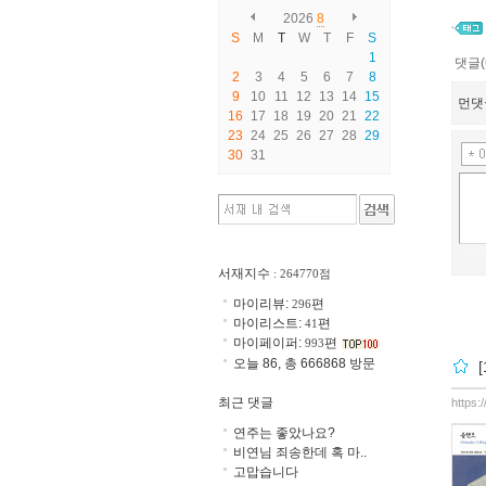
2026
8
S
M
T
W
T
F
S
1
댓글(
2
3
4
5
6
7
8
9
10
11
12
13
14
15
먼댓
16
17
18
19
20
21
22
23
24
25
26
27
28
29
30
31
서재지수
: 264770점
마이리뷰:
편
296
마이리스트:
편
41
마이페이퍼:
편
993
오늘 86, 총 666868 방문
최근 댓글
https:
연주는 좋았나요?
비연님 죄송한데 혹 마..
고맙습니다