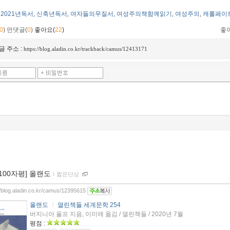
2021년독서
신축년독서
여자들의무질서
여성주의책함께읽기
여성주의
캐롤페이
,
,
,
,
,
0
)
먼댓글(
0
)
좋아요(
22
)
좋
글 주소 :
https://blog.aladin.co.kr/trackback/camus/12413171
[100자평] 올랜도
ｌ
짧은단상
//blog.aladin.co.kr/camus/12395615
올랜도
ㅣ
열린책들 세계문학 254
버지니아 울프 지음, 이미애 옮김 / 열린책들 / 2020년 7월
평점 :