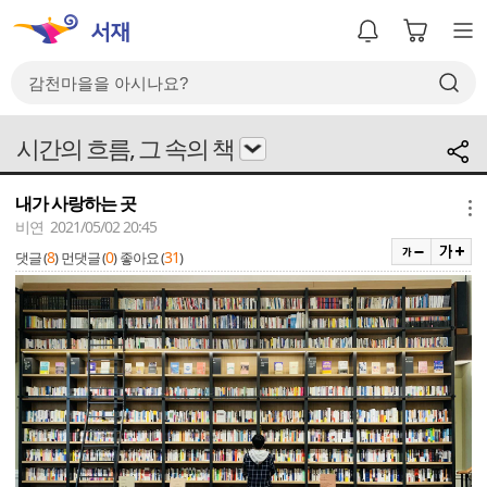
시간의 흐름, 그 속의 책
내가 사랑하는 곳
메뉴
비연 2021/05/02 20:45
8
0
31
댓글 (
)
먼댓글 (
)
좋아요 (
)