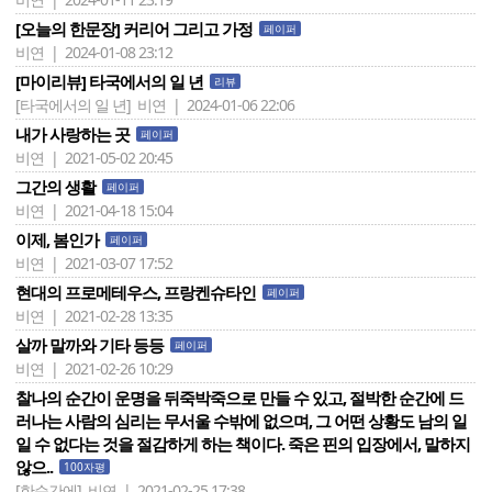
[오늘의 한문장] 커리어 그리고 가정
페이퍼
비연 | 2024-01-08 23:12
[마이리뷰] 타국에서의 일 년
리뷰
[타국에서의 일 년]
비연 | 2024-01-06 22:06
내가 사랑하는 곳
페이퍼
비연 | 2021-05-02 20:45
그간의 생활
페이퍼
비연 | 2021-04-18 15:04
이제, 봄인가
페이퍼
비연 | 2021-03-07 17:52
현대의 프로메테우스, 프랑켄슈타인
페이퍼
비연 | 2021-02-28 13:35
살까 말까와 기타 등등
페이퍼
비연 | 2021-02-26 10:29
찰나의 순간이 운명을 뒤죽박죽으로 만들 수 있고, 절박한 순간에 드
러나는 사람의 심리는 무서울 수밖에 없으며, 그 어떤 상황도 남의 일
일 수 없다는 것을 절감하게 하는 책이다. 죽은 핀의 입장에서, 말하지
않으..
100자평
[한순간에]
비연 | 2021-02-25 17:38