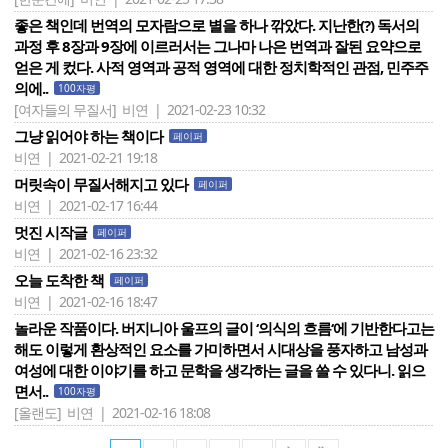
좋은 책인데 번역의 모자람으로 별을 하나 깎았다. 지난한(?) 독서의
과정 후 8장과 9장에 이르러서는 그나마 나은 번역과 잘된 요약으로
얻은 게 컸다. 사적 영역과 공적 영역에 대한 정치학적인 관점, 민주주
의에..
100자평
[여자들의 무질서]
비연 | 2021-02-23 10:32
그냥 읽어야 하는 책이다
페이퍼
비연 | 2021-02-21 19:18
머릿속이 무질서해지고 있다
페이퍼
비연 | 2021-02-17 16:44
멋진 시작글
페이퍼
비연 | 2021-02-16 23:32
오늘 도착한 책
페이퍼
비연 | 2021-02-16 18:47
놀라운 작품이다. 버지니아 울프의 글이 ‘의식의 흐름‘에 기반한다고는
해도 이렇게 환상적인 요소를 가미하면서 시대상을 풍자하고 남성과
여성에 대한 이야기를 하고 문학을 생각하는 글을 쓸 수 있다니. 읽으
면서..
100자평
[올랜도]
비연 | 2021-02-16 18:08