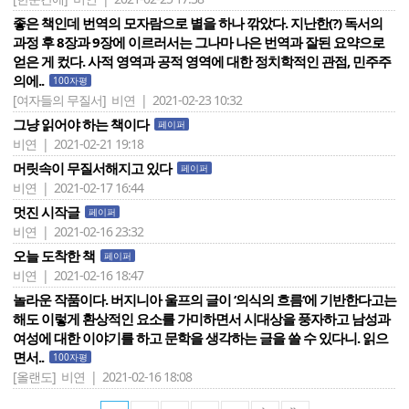
좋은 책인데 번역의 모자람으로 별을 하나 깎았다. 지난한(?) 독서의
과정 후 8장과 9장에 이르러서는 그나마 나은 번역과 잘된 요약으로
얻은 게 컸다. 사적 영역과 공적 영역에 대한 정치학적인 관점, 민주주
의에..
100자평
[여자들의 무질서]
비연 | 2021-02-23 10:32
그냥 읽어야 하는 책이다
페이퍼
비연 | 2021-02-21 19:18
머릿속이 무질서해지고 있다
페이퍼
비연 | 2021-02-17 16:44
멋진 시작글
페이퍼
비연 | 2021-02-16 23:32
오늘 도착한 책
페이퍼
비연 | 2021-02-16 18:47
놀라운 작품이다. 버지니아 울프의 글이 ‘의식의 흐름‘에 기반한다고는
해도 이렇게 환상적인 요소를 가미하면서 시대상을 풍자하고 남성과
여성에 대한 이야기를 하고 문학을 생각하는 글을 쓸 수 있다니. 읽으
면서..
100자평
[올랜도]
비연 | 2021-02-16 18:08