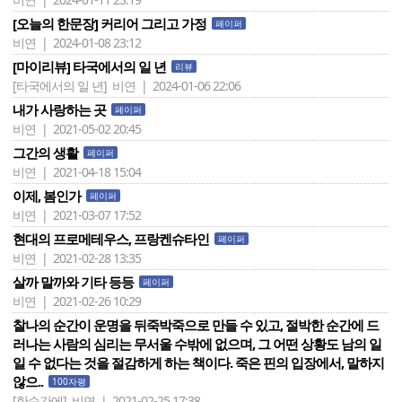
[오늘의 한문장] 커리어 그리고 가정
페이퍼
비연 | 2024-01-08 23:12
[마이리뷰] 타국에서의 일 년
리뷰
[타국에서의 일 년]
비연 | 2024-01-06 22:06
내가 사랑하는 곳
페이퍼
비연 | 2021-05-02 20:45
그간의 생활
페이퍼
비연 | 2021-04-18 15:04
이제, 봄인가
페이퍼
비연 | 2021-03-07 17:52
현대의 프로메테우스, 프랑켄슈타인
페이퍼
비연 | 2021-02-28 13:35
살까 말까와 기타 등등
페이퍼
비연 | 2021-02-26 10:29
찰나의 순간이 운명을 뒤죽박죽으로 만들 수 있고, 절박한 순간에 드
러나는 사람의 심리는 무서울 수밖에 없으며, 그 어떤 상황도 남의 일
일 수 없다는 것을 절감하게 하는 책이다. 죽은 핀의 입장에서, 말하지
않으..
100자평
[한순간에]
비연 | 2021-02-25 17:38