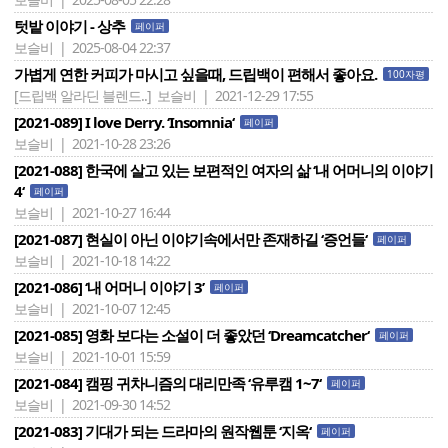
텃밭 이야기 - 상추
페이퍼
보슬비 | 2025-08-04 22:37
가볍게 연한 커피가 마시고 싶을때, 드립백이 편해서 좋아요.
100자평
[드립백 알라딘 블렌드..]
보슬비 | 2021-12-29 17:55
[2021-089] I love Derry. ‘Insomnia‘
페이퍼
보슬비 | 2021-10-28 23:26
[2021-088] 한국에 살고 있는 보편적인 여자의 삶 ‘내 어머니의 이야기
4‘
페이퍼
보슬비 | 2021-10-27 16:44
[2021-087] 현실이 아닌 이야기속에서만 존재하길 ‘증언들‘
페이퍼
보슬비 | 2021-10-18 14:22
[2021-086] ‘내 어머니 이야기 3’
페이퍼
보슬비 | 2021-10-07 12:45
[2021-085] 영화 보다는 소설이 더 좋았던 ‘Dreamcatcher‘
페이퍼
보슬비 | 2021-10-01 15:59
[2021-084] 캠핑 귀차니즘의 대리만족 ‘유루캠 1~7‘
페이퍼
보슬비 | 2021-09-30 14:52
[2021-083] 기대가 되는 드라마의 원작웹툰 ‘지옥‘
페이퍼