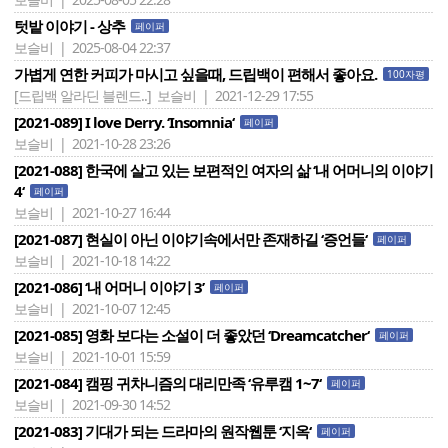
텃밭 이야기 - 상추
페이퍼
보슬비 | 2025-08-04 22:37
가볍게 연한 커피가 마시고 싶을때, 드립백이 편해서 좋아요.
100자평
[드립백 알라딘 블렌드..]
보슬비 | 2021-12-29 17:55
[2021-089] I love Derry. ‘Insomnia‘
페이퍼
보슬비 | 2021-10-28 23:26
[2021-088] 한국에 살고 있는 보편적인 여자의 삶 ‘내 어머니의 이야기
4‘
페이퍼
보슬비 | 2021-10-27 16:44
[2021-087] 현실이 아닌 이야기속에서만 존재하길 ‘증언들‘
페이퍼
보슬비 | 2021-10-18 14:22
[2021-086] ‘내 어머니 이야기 3’
페이퍼
보슬비 | 2021-10-07 12:45
[2021-085] 영화 보다는 소설이 더 좋았던 ‘Dreamcatcher‘
페이퍼
보슬비 | 2021-10-01 15:59
[2021-084] 캠핑 귀차니즘의 대리만족 ‘유루캠 1~7‘
페이퍼
보슬비 | 2021-09-30 14:52
[2021-083] 기대가 되는 드라마의 원작웹툰 ‘지옥‘
페이퍼