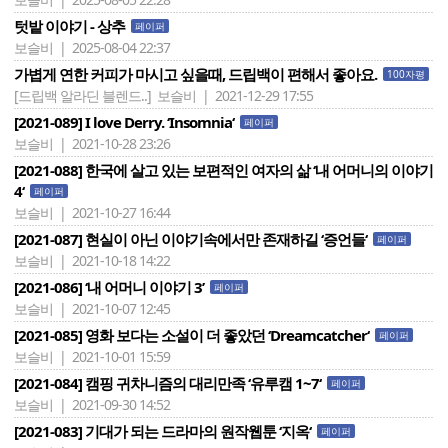
텃밭 이야기 - 상추
페이퍼
보슬비 | 2025-08-04 22:37
가볍게 연한 커피가 마시고 싶을때, 드립백이 편해서 좋아요.
100자평
[드립백 알라딘 블렌드..]
보슬비 | 2021-12-29 17:55
[2021-089] I love Derry. ‘Insomnia‘
페이퍼
보슬비 | 2021-10-28 23:26
[2021-088] 한국에 살고 있는 보편적인 여자의 삶 ‘내 어머니의 이야기
4‘
페이퍼
보슬비 | 2021-10-27 16:44
[2021-087] 현실이 아닌 이야기속에서만 존재하길 ‘증언들‘
페이퍼
보슬비 | 2021-10-18 14:22
[2021-086] ‘내 어머니 이야기 3’
페이퍼
보슬비 | 2021-10-07 12:45
[2021-085] 영화 보다는 소설이 더 좋았던 ‘Dreamcatcher‘
페이퍼
보슬비 | 2021-10-01 15:59
[2021-084] 캠핑 귀차니즘의 대리만족 ‘유루캠 1~7‘
페이퍼
보슬비 | 2021-09-30 14:52
[2021-083] 기대가 되는 드라마의 원작웹툰 ‘지옥‘
페이퍼