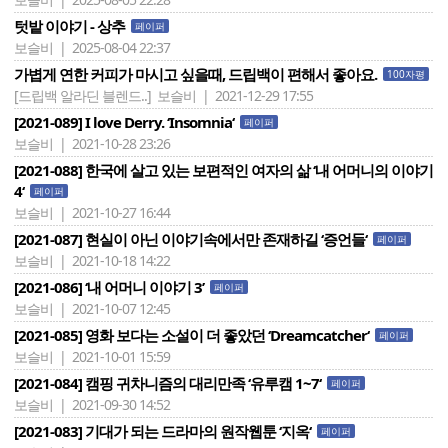
텃밭 이야기 - 상추
페이퍼
보슬비 | 2025-08-04 22:37
가볍게 연한 커피가 마시고 싶을때, 드립백이 편해서 좋아요.
100자평
[드립백 알라딘 블렌드..]
보슬비 | 2021-12-29 17:55
[2021-089] I love Derry. ‘Insomnia‘
페이퍼
보슬비 | 2021-10-28 23:26
[2021-088] 한국에 살고 있는 보편적인 여자의 삶 ‘내 어머니의 이야기
4‘
페이퍼
보슬비 | 2021-10-27 16:44
[2021-087] 현실이 아닌 이야기속에서만 존재하길 ‘증언들‘
페이퍼
보슬비 | 2021-10-18 14:22
[2021-086] ‘내 어머니 이야기 3’
페이퍼
보슬비 | 2021-10-07 12:45
[2021-085] 영화 보다는 소설이 더 좋았던 ‘Dreamcatcher‘
페이퍼
보슬비 | 2021-10-01 15:59
[2021-084] 캠핑 귀차니즘의 대리만족 ‘유루캠 1~7‘
페이퍼
보슬비 | 2021-09-30 14:52
[2021-083] 기대가 되는 드라마의 원작웹툰 ‘지옥‘
페이퍼