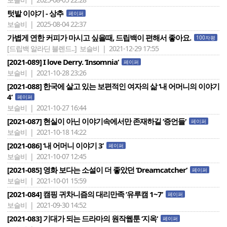
텃밭 이야기 - 상추
페이퍼
보슬비 | 2025-08-04 22:37
가볍게 연한 커피가 마시고 싶을때, 드립백이 편해서 좋아요.
100자평
[드립백 알라딘 블렌드..]
보슬비 | 2021-12-29 17:55
[2021-089] I love Derry. ‘Insomnia‘
페이퍼
보슬비 | 2021-10-28 23:26
[2021-088] 한국에 살고 있는 보편적인 여자의 삶 ‘내 어머니의 이야기
4‘
페이퍼
보슬비 | 2021-10-27 16:44
[2021-087] 현실이 아닌 이야기속에서만 존재하길 ‘증언들‘
페이퍼
보슬비 | 2021-10-18 14:22
[2021-086] ‘내 어머니 이야기 3’
페이퍼
보슬비 | 2021-10-07 12:45
[2021-085] 영화 보다는 소설이 더 좋았던 ‘Dreamcatcher‘
페이퍼
보슬비 | 2021-10-01 15:59
[2021-084] 캠핑 귀차니즘의 대리만족 ‘유루캠 1~7‘
페이퍼
보슬비 | 2021-09-30 14:52
[2021-083] 기대가 되는 드라마의 원작웹툰 ‘지옥‘
페이퍼