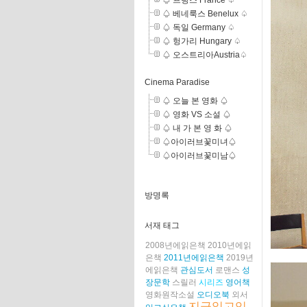
♤ 프랑스 France ♤
♤ 베네룩스 Benelux ♤
♤ 독일 Germany ♤
♤ 헝가리 Hungary ♤
♤ 오스트리아Austria♤
Cinema Paradise
♤ 오늘 본 영화 ♤
♤ 영화 VS 소설 ♤
♤ 내 가 본 영 화 ♤
♤아이러브꽃미녀♤
♤아이러브꽃미남♤
방명록
서재 태그
2008년에읽은책
2010년에읽
은책
2011년에읽은책
2019년
에읽은책
관심도서
로맨스
성
장문학
스릴러
시리즈
영어책
영화원작소설
오디오북
외서
지금읽고있