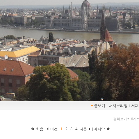
글보기
ｌ
서재브리핑
ｌ
서재
펼쳐보기
5개
처음 |
이전 |
1
|
2
|
3
|
4
|
다음
|
마지막