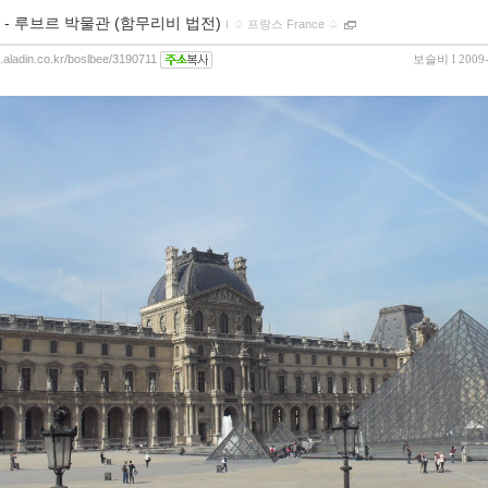
 - 루브르 박물관 (함무리비 법전)
ｌ
♤ 프랑스 France ♤
g.aladin.co.kr/boslbee/3190711
보슬비
l 2009