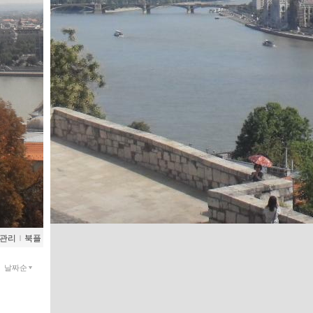
관리
ｌ
북플
날짜순