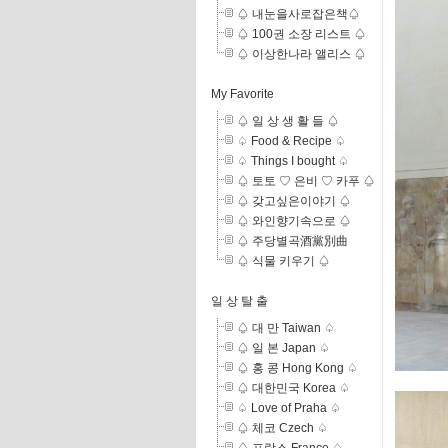
♤ 내눈을사로잡은책♤
♤ 100권 소장 리스트 ♤
♤ 이상한나라 앨리스 ♤
My Favorite
♤ 일 상 생 활 들 ♤
♤ Food & Recipe ♤
♤ Things I bought ♤
♤ 토토 ♡ 은비 ♡ 카푸 ♤
♤ 갖고싶은이야기 ♤
♤ 와인향기속으로 ♤
♤ 주당별곡酒黨別曲
♤ 식물 키우기 ♤
일 상 탈 출
♤ 대 만 Taiwan ♤
♤ 일 본 Japan ♤
♤ 홍 콩 Hong Kong ♤
♤ 대한민국 Korea ♤
♤ Love of Praha ♤
♤ 체코 Czech ♤