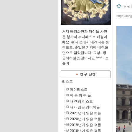
파리
https://blo
서재 배경화면과 타이틀 사진
은 헝가리 부다페스트 배경이
예요. 부다 성에서 내려다본 풍
경으로, 좋았던 기억에 배경화
면으로 담았답니다. 그냥.. 궁
금해하실것 같아서요 *^^* -
보
슬비
리스트
마이리스트
책 속 의 책 들
내 책장 리스트
내가 읽은 영어책들
2021년에 읽은 책들
2020년에 읽은 책들
2019년에 읽은 책들
2018년에 읽은 책들