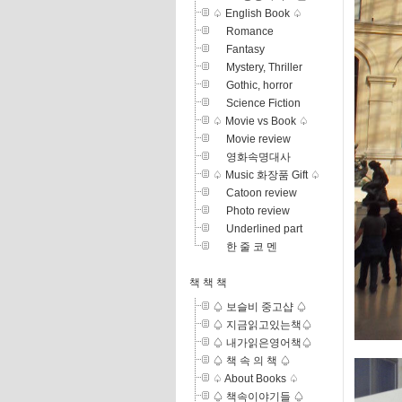
♤ English Book ♤
Romance
Fantasy
Mystery, Thriller
Gothic, horror
Science Fiction
♤ Movie vs Book ♤
Movie review
영화속명대사
♤ Music 화장품 Gift ♤
Catoon review
Photo review
Underlined part
한 줄 코 멘
책 책 책
♤ 보슬비 중고샵 ♤
♤ 지금읽고있는책♤
♤ 내가읽은영어책♤
♤ 책 속 의 책 ♤
♤ About Books ♤
♤ 책속이야기들 ♤