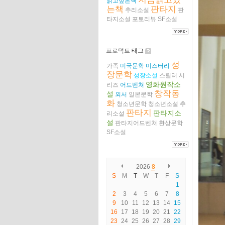
읽고싶은책
는책
판타지
추리소설
판
타지소설
포토리뷰
SF소설
프로덕트 태그
성
가족
미국문학
미스터리
장문학
성장소설
스릴러
시
영화원작소
리즈
어드벤쳐
창작동
설
외서
일본문학
화
청소년문학
청소년소설
추
판타지
판타지소
리소설
설
판타지어드벤쳐
환상문학
SF소설
2026
8
S
M
T
W
T
F
S
1
2
3
4
5
6
7
8
9
10
11
12
13
14
15
16
17
18
19
20
21
22
23
24
25
26
27
28
29