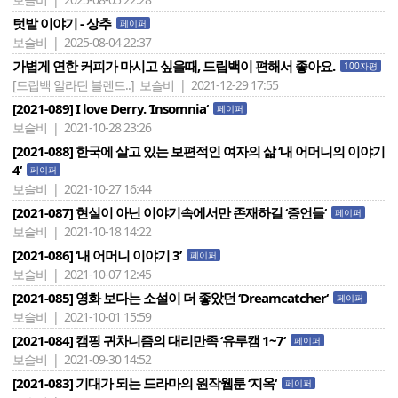
텃밭 이야기 - 상추
페이퍼
보슬비 | 2025-08-04 22:37
가볍게 연한 커피가 마시고 싶을때, 드립백이 편해서 좋아요.
100자평
[드립백 알라딘 블렌드..]
보슬비 | 2021-12-29 17:55
[2021-089] I love Derry. ‘Insomnia‘
페이퍼
보슬비 | 2021-10-28 23:26
[2021-088] 한국에 살고 있는 보편적인 여자의 삶 ‘내 어머니의 이야기
4‘
페이퍼
보슬비 | 2021-10-27 16:44
[2021-087] 현실이 아닌 이야기속에서만 존재하길 ‘증언들‘
페이퍼
보슬비 | 2021-10-18 14:22
[2021-086] ‘내 어머니 이야기 3’
페이퍼
보슬비 | 2021-10-07 12:45
[2021-085] 영화 보다는 소설이 더 좋았던 ‘Dreamcatcher‘
페이퍼
보슬비 | 2021-10-01 15:59
[2021-084] 캠핑 귀차니즘의 대리만족 ‘유루캠 1~7‘
페이퍼
보슬비 | 2021-09-30 14:52
[2021-083] 기대가 되는 드라마의 원작웹툰 ‘지옥‘
페이퍼