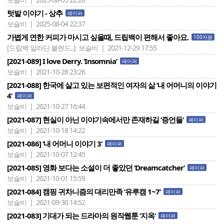
텃밭 이야기 - 상추
페이퍼
보슬비 | 2025-08-04 22:37
가볍게 연한 커피가 마시고 싶을때, 드립백이 편해서 좋아요.
100자평
[드립백 알라딘 블렌드..]
보슬비 | 2021-12-29 17:55
[2021-089] I love Derry. ‘Insomnia‘
페이퍼
보슬비 | 2021-10-28 23:26
[2021-088] 한국에 살고 있는 보편적인 여자의 삶 ‘내 어머니의 이야기
4‘
페이퍼
보슬비 | 2021-10-27 16:44
[2021-087] 현실이 아닌 이야기속에서만 존재하길 ‘증언들‘
페이퍼
보슬비 | 2021-10-18 14:22
[2021-086] ‘내 어머니 이야기 3’
페이퍼
보슬비 | 2021-10-07 12:45
[2021-085] 영화 보다는 소설이 더 좋았던 ‘Dreamcatcher‘
페이퍼
보슬비 | 2021-10-01 15:59
[2021-084] 캠핑 귀차니즘의 대리만족 ‘유루캠 1~7‘
페이퍼
보슬비 | 2021-09-30 14:52
[2021-083] 기대가 되는 드라마의 원작웹툰 ‘지옥‘
페이퍼