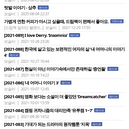
텃밭 이야기 - 상추
페이퍼
보슬비 | 2025-08-04 22:37
가볍게 연한 커피가 마시고 싶을때, 드립백이 편해서 좋아요.
100자평
[드립백 알라딘 블렌드..]
보슬비 | 2021-12-29 17:55
[2021-089] I love Derry. ‘Insomnia‘
페이퍼
보슬비 | 2021-10-28 23:26
[2021-088] 한국에 살고 있는 보편적인 여자의 삶 ‘내 어머니의 이야기
4‘
페이퍼
보슬비 | 2021-10-27 16:44
[2021-087] 현실이 아닌 이야기속에서만 존재하길 ‘증언들‘
페이퍼
보슬비 | 2021-10-18 14:22
[2021-086] ‘내 어머니 이야기 3’
페이퍼
보슬비 | 2021-10-07 12:45
[2021-085] 영화 보다는 소설이 더 좋았던 ‘Dreamcatcher‘
페이퍼
보슬비 | 2021-10-01 15:59
[2021-084] 캠핑 귀차니즘의 대리만족 ‘유루캠 1~7‘
페이퍼
보슬비 | 2021-09-30 14:52
[2021-083] 기대가 되는 드라마의 원작웹툰 ‘지옥‘
페이퍼