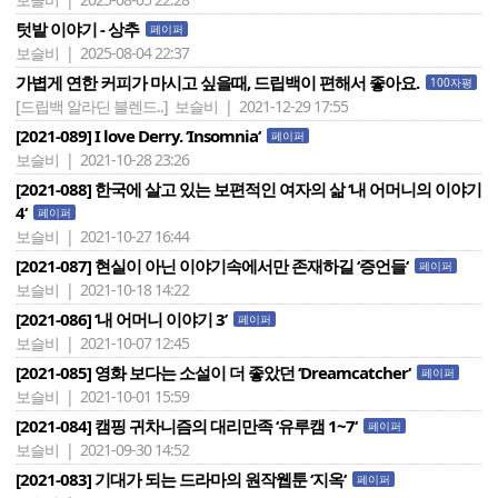
텃밭 이야기 - 상추
페이퍼
보슬비 | 2025-08-04 22:37
가볍게 연한 커피가 마시고 싶을때, 드립백이 편해서 좋아요.
100자평
[드립백 알라딘 블렌드..]
보슬비 | 2021-12-29 17:55
[2021-089] I love Derry. ‘Insomnia‘
페이퍼
보슬비 | 2021-10-28 23:26
[2021-088] 한국에 살고 있는 보편적인 여자의 삶 ‘내 어머니의 이야기
4‘
페이퍼
보슬비 | 2021-10-27 16:44
[2021-087] 현실이 아닌 이야기속에서만 존재하길 ‘증언들‘
페이퍼
보슬비 | 2021-10-18 14:22
[2021-086] ‘내 어머니 이야기 3’
페이퍼
보슬비 | 2021-10-07 12:45
[2021-085] 영화 보다는 소설이 더 좋았던 ‘Dreamcatcher‘
페이퍼
보슬비 | 2021-10-01 15:59
[2021-084] 캠핑 귀차니즘의 대리만족 ‘유루캠 1~7‘
페이퍼
보슬비 | 2021-09-30 14:52
[2021-083] 기대가 되는 드라마의 원작웹툰 ‘지옥‘
페이퍼