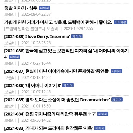
텃밭 이야기 - 상추
페이퍼
보슬비 | 2025-08-04 22:37
가볍게 연한 커피가 마시고 싶을때, 드립백이 편해서 좋아요.
100자평
[드립백 알라딘 블렌드..]
보슬비 | 2021-12-29 17:55
[2021-089] I love Derry. ‘Insomnia‘
페이퍼
보슬비 | 2021-10-28 23:26
[2021-088] 한국에 살고 있는 보편적인 여자의 삶 ‘내 어머니의 이야기
4‘
페이퍼
보슬비 | 2021-10-27 16:44
[2021-087] 현실이 아닌 이야기속에서만 존재하길 ‘증언들‘
페이퍼
보슬비 | 2021-10-18 14:22
[2021-086] ‘내 어머니 이야기 3’
페이퍼
보슬비 | 2021-10-07 12:45
[2021-085] 영화 보다는 소설이 더 좋았던 ‘Dreamcatcher‘
페이퍼
보슬비 | 2021-10-01 15:59
[2021-084] 캠핑 귀차니즘의 대리만족 ‘유루캠 1~7‘
페이퍼
보슬비 | 2021-09-30 14:52
[2021-083] 기대가 되는 드라마의 원작웹툰 ‘지옥‘
페이퍼