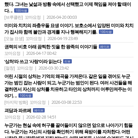
했다. 그녀는 낯섦과 방황 속에서 선택했고 이제 책임을 져야 할 때이
다. ..
100자평
[브루클린]
꼬마요정 | 2026-04-20 00:03
미미와 치치의 좌충우돌 묘생 이야기. 보호소에서 입양된 미미와 치치
가 집사와 함께 불안과 경계를 지나 행복해지기를.
100자평
[오늘 묘생]
꼬마요정 | 2026-04-19 23:49
권력의 비호 아래 끔찍한 짓을 한 왕족의 이야기들
페이퍼
꼬마요정 | 2026-04-17 00:42
‘상처‘라 쓰고 ‘사랑‘이라 읽는다
리뷰
[절창]
꼬마요정 | 2026-03-30 23:42
어린 시절의 상처는 기억의 왜곡을 가져온다. 같은 일을 겪어도 누군
가는 범인 잡는 사람이 되고, 누군가는 범인이 된다. 여러 사건들을 해
결하면서 자신의 상처를 치유하고 타인의 상처까지 어루만져주는 이
야기. ..
100자평
[마지막 방화]
꼬마요정 | 2026-03-08 22:53
괴담과 파르페
페이퍼
꼬마요정 | 2026-02-28 14:51
누군가는 현실 속에 허구를 끌어들이지 않으면 앞으로 나아가기 힘들
다. 누군가는 자신의 사랑을 확인하기 위해 욕받이를 자처한다. 어떤