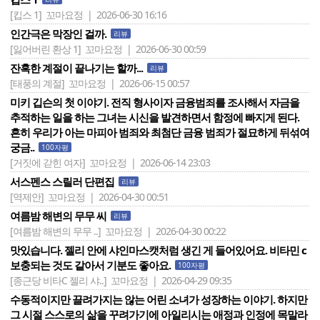
[킵스 1]
꼬마요정 | 2026-06-30 16:16
인간극은 막장인 걸까.
리뷰
[잃어버린 환상 1]
꼬마요정 | 2026-06-30 00:59
잔혹한 계절이 끝나기는 할까...
리뷰
[태풍의 계절]
꼬마요정 | 2026-06-15 00:57
미키 깁슨의 첫 이야기. 전직 형사이자 금융범죄를 조사해서 자금을
추적하는 일을 하는 그녀는 시신을 발견하면서 함정에 빠지게 된다.
흔히 우리가 아는 마피아 범죄와 최첨단 금융 범죄가 절묘하게 뒤섞여
궁금..
100자평
[거짓에 갇힌 여자]
꼬마요정 | 2026-06-14 23:03
서스펜스 스릴러 단편집
리뷰
[역제안]
꼬마요정 | 2026-04-30 00:51
여름밤 해변의 무무 씨
리뷰
[여름밤 해변의 무무 ..]
꼬마요정 | 2026-04-30 00:22
맛있습니다. 젤리 안에 샤인마스캣처럼 생긴 게 들어있어요. 비타민 c
보충되는 것도 같아서 기분도 좋아요.
100자평
[종근당 비타C 젤리 샤..]
꼬마요정 | 2026-04-29 09:35
수동적이지만 끌려가지는 않는 어린 소녀가 성장하는 이야기. 하지만
그 시절 스스로의 삶을 꾸려가기에 아일리시는 애정과 인정에 목말라