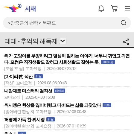
레테 - 추억의 해독제
쥐가 고양이를 부양하려고 열심히 일하는 이야기. 너무나 귀엽고 귀엽
다. 포썸은 직장생활도 잘하고 사회생활도 잘하는 듯.
100자평
[포썸 포 썸]
꼬마요정 | 2026-08-07 23:12
[마이리뷰] 적산
리뷰
[적산]
꼬마요정 | 2026-08-06 00:43
내맘대로 미스터리 걸작선
페이퍼
꼬마요정 | 2026-07-30 16:08
뤼시앵은 환상을 잃어버렸고 다비드는 삶을 되찾았다
리뷰
[잃어버린 환상 3]
꼬마요정 | 2026-07-08 00:48
허영에 가득 찬 뤼시앵
리뷰
[잃어버린 환상 2]
꼬마요정 | 2026-07-01 01:39
킵스 1
리뷰