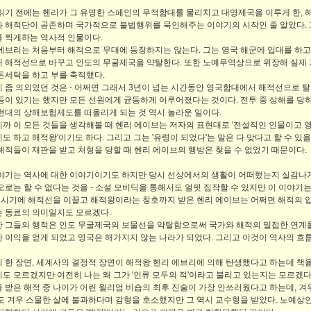
읽기 전에는 헨리가 그 유명한 스페인의 무적함대를 물리치고 대영제국을 이루게 한,
 해적단이 공존하며 국가적으로 불법행위를 묵인해주는 이야기의 시작인 줄 알았다. 
 찍게하는 역사적 인물이다.
에브리는 처음부터 해적으로 무대에 등장하지는 않는다. 그는 영국 해군에 입대를 하
 해적선으로 바꾸고 인도의 무굴제국을 약탈한다. 또한 노예무역상으로 위장해 실제 
돈세탁을 하고 부를 축적했다.
 좀 의외였던 것은 - 어쩌면 그래서 3년이 넘는 시간동안 영국함대에서 해적선으로
등이 있기는 했지만 모든 선원에게 균등하게 이루어졌다는 것이다. 전투 중 상해를 당
현대의 상해보험제도를 떠올리게 되는 것 역시 놀라운 일이다.
까 이 모든 것들을 생각해볼 때 헨리 에이브는 저자의 표현대로 '전설적인 인물이고
도 하고 해적왕'이기도 하다. 그리고 그는 '유령이 되었다'는 말은 다 맞다고 할 수 있
해적들이 재판을 받고 처형을 당할 때 헨리 에이브의 행방은 찾을 수 없었기 때문이다.
야기는 역사에 대한 이야기이기도 하지만 당시 선상에서의 생활이 어떠했는지 실감나게
오로는 할 수 없다는 것을 - 소설 모비딕을 통해서도 얼핏 짐작할 수 있지만 이 이야
그 시기에 해적선을 이끌고 해적왕이라는 칭호까지 받은 헨리 에이브는 어쩌면 해적의
 동료의 의미일지도 모르겠다.
 그들의 행적은 인도 무굴제국의 보물선을 약탈함으로써 국가와 해적의 밀접한 연계
 이익을 얻게 되었고 영국은 해가지지 않는 나라가 되었다. 그리고 이것이 역사의 흐
 한 장면, 세계사의 결정적 장면이 해적왕 헨리 에브리에 의해 탄생했다고 하는데 책을
도 모르겠지만 여전히 나는 왜 그가 '인류 모두의 적'이라고 불리고 있는지는 모르겠다
 받은 해적 중 나이가 어린 윌리엄 비숍의 최후 진술이 가장 안쓰러웠다고 하는데, 
도 겨우 스물한 살에 불과하다며 감형을 호소했지만 그 역시 교수형을 받았다. 노예상