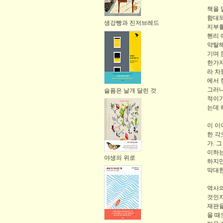
책을 
함대와
생강빵과 진저브레드
지부를
헨리 
약탈해
기며 
한가지
라 차
에서 
그러니
슬픔은 날개 달린 것
적이기
는데 
이 이
한 각
가. 
이하는
야생의 위로
하지만
막대한
역사의
것인지
재판을
을 때