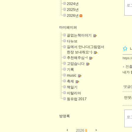
2024년
2025년
2026년
마이페이퍼
끝없는책이야기
다뉴브
길에서 만나다(그림엽서
한장 보내줘요~)
추천해주심~!
https:
고맙습니다
전출
기록
내가 
music
축제
댓글(
책일기
이탈리아
먼댓글
동유럽 2017
방명록
2026
8