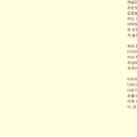
깨달
초반부
집중을
하는 
대부분
로 표
게 필
책의 
다지며
아서 
작성해
외국어
마지막
다하고
다든가
표를 
이제 
이, 