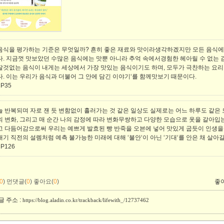
음식을 평가하는 기준은 무엇일까? 흔히 좋은 재료와 맛이라생각하겠지만 모든 음식에
다. 지금껏 맛보았던 수많은 음식에는 맛뿐 아니라 추억 속에서경험한 헤아릴 수 없는 
잘것없는 음식이 내게는 세상에서 가장 맛있는 음식이기도 하며, 모두가 극찬하는 요리
다. 이는 우리가 음식과 더불어 그 안에 담긴 이야기‘를 함께맛보기 때문이다.
 P35
늘 반복되며 자로 잰 듯 변함없이 흘러가는 것 같은 일상도 실제로는 어느 하루도 같은 
의 변화, 그리고 매 순간 나의 감정에 따라 변화무쌍하고 다양한 모습으로 옷을 갈아입
고 다듬어감으로써 우리는 예쁘게 발효된 빵 반죽을 오븐에 넣어 맛있게 굽듯이 인생을
내기 직전의 설렘처럼 예측 불가능한 미래에 대해 ‘불안‘이 아닌 ‘기대‘를 안은 채 살아갈
 P126
0
)
먼댓글(
0
)
좋아요(
0
)
좋
 주소 :
https://blog.aladin.co.kr/trackback/lifewith_/12737462