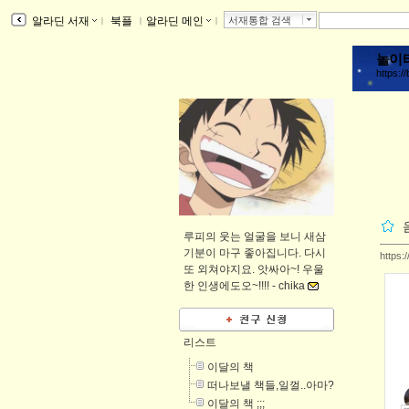
알라딘 서재
ｌ
북플
ｌ
알라딘 메인
ｌ
서재통합 검색
놀이
https://
루피의 웃는 얼굴을 보니 새삼
기분이 마구 좋아집니다. 다시
https:
또 외쳐야지요. 앗싸아~! 우울
한 인생에도오~!!!! -
chika
리스트
이달의 책
떠나보낼 책들,일껄..아마?
이달의 책 ;;;