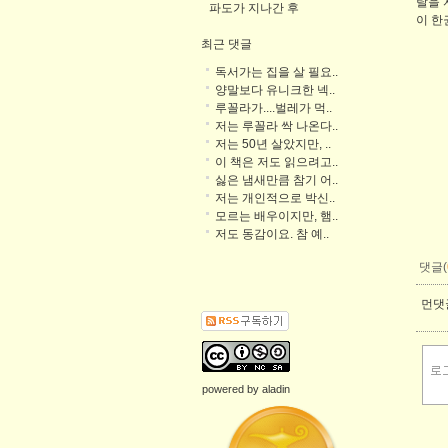
탈을 
파도가 지나간 후
이 한
최근 댓글
독서가는 집을 살 필요..
양말보다 유니크한 넥..
루꼴라가....벌레가 먹..
저는 루꼴라 싹 나온다..
저는 50년 살았지만, ..
이 책은 저도 읽으려고..
싫은 냄새만큼 참기 어..
저는 개인적으로 박신..
모르는 배우이지만, 햄..
저도 동감이요. 참 예..
댓글(
먼댓글
powered by
aladin