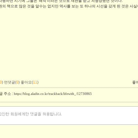
자행하던 시기에 그들은 '해적'이라는 것으로 재판을 받고 처형당했던 것이다.
권의 책으로 많은 것을 알수는 없지만 역사를 보는 또 하나의 시선을 갖게 된 것은 사
0
)
먼댓글(
0
)
좋아요(
11
)
좋
 주소 :
https://blog.aladin.co.kr/trackback/lifewith_/12730865