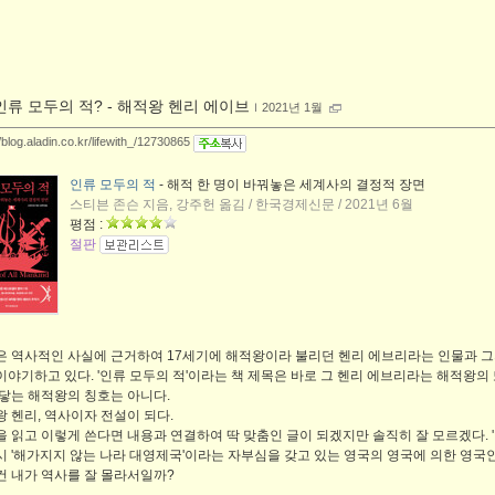
인류 모두의 적? - 해적왕 헨리 에이브
ｌ
2021년 1월
//blog.aladin.co.kr/lifewith_/12730865
인류 모두의 적
- 해적 한 명이 바꿔놓은 세계사의 결정적 장면
스티븐 존슨 지음, 강주헌 옮김 / 한국경제신문 / 2021년 6월
평점 :
절판
은 역사적인 사실에 근거하여 17세기에 해적왕이라 불리던 헨리 에브리라는 인물과 그
이야기하고 있다. '인류 모두의 적'이라는 책 제목은 바로 그 헨리 에브리라는 해적왕의
 닿는 해적왕의 칭호는 아니다.
왕 헨리, 역사이자 전설이 되다.
을 읽고 이렇게 쓴다면 내용과 연결하여 딱 맞춤인 글이 되겠지만 솔직히 잘 모르겠다. 
시 '해가지지 않는 나라 대영제국'이라는 자부심을 갖고 있는 영국의 영국에 의한 영국인
건 내가 역사를 잘 몰라서일까?