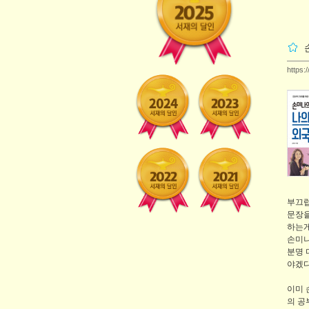
https:
부끄럽
문장을
하는게
손미나
분명 
야겠다
이미 
의 공