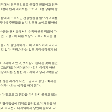
 해적에서 영국군인으로 둔갑한 인물이고 영국
그런데 헨리 에이브는 오히려 그런 상황의 종
고 함대에 오르지만 선상반란을 일으키고 배를
기니섬 주민들을 납치 감금해 노예로 팔아넘
 탈바꿈한 팬시호에서의 수익배분은 직급에 따
하면 그 정도에 따른 보상도 이루어졌다는 점
 영웅이자 살인자이기도 하고 폭도이며 국가의
을 것 같다. 유령,이라는 말은 의미심장하게 남
 묘사하고 있고, 뱃사람이 된다는 것이 왠만
기는 그보다도 이백여년이나 전의 이야기 아닌
 입장에서는 진정한 지도자이고 생사고락을 같
를 끊는 계기가 되었고 영국의 동인도회사는
름이구나,라는 생각을 하게 된다.
 다 읽고도 그 행간을 파악하지 못하고 있는
.
겨우 열여덟살에 강제로 끌려갔으며 재판을 받
인과 무역선이 타지역에서 당연히 침략과 약