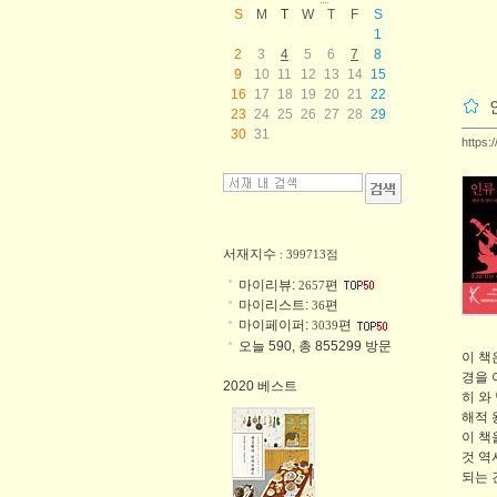
S
M
T
W
T
F
S
1
2
3
4
5
6
7
8
9
10
11
12
13
14
15
16
17
18
19
20
21
22
23
24
25
26
27
28
29
30
31
https:
서재지수
: 399713점
마이리뷰:
편
2657
마이리스트:
편
36
마이페이퍼:
편
3039
오늘 590, 총 855299 방문
이 책
경을 
2020 베스트
히 와
해적 
이 책
것 역
되는 