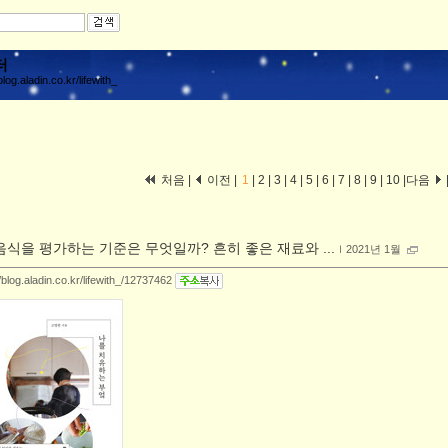
터
blog.aladin.co.kr/lifewith_
처음 |
이전 |
1
|
2
|
3
|
4
|
5
|
6
|
7
|
8
|
9
|
10
|
다음
음식을 평가하는 기준은 무엇일까? 흔히 좋은 재료와 ...
ｌ
2021년 1월
//blog.aladin.co.kr/lifewith_/12737462