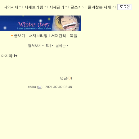
나의서재
ｌ
서재브리핑
ｌ
서재관리
ｌ
글쓰기
ｌ
즐겨찾는 서재
ｌ
글보기
ｌ
서재브리핑
ｌ
서재관리
ｌ
북플
펼쳐보기
5개
날짜순
|
마지막
댓글(
0
)
chika
(
) l 2021-07-02 05:48