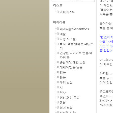
내가 이 
리스트
이 개성있
"색깔있는
마이리스트
누구를 흉
마이리뷰
들어가는 
책을 쓴 
페미니즘/Gender/Sex
예술
"한없이 
프랑스 소설
아팠다. 아
독서, 책을 말하는 책/글쓰
라고 이야
기
줄 알았던
건강한 다이어트/운동/여
자의 몸
아....
중남미/스페인 소설
이 갸륵한
에세이/산문/논문
영화
하지만....
만화
책을 읽으
우리 소설
이거 정말
시
충고해주는
역사
수없이 이
명상,영성,종교
하지만 어
동화
"다이어트 
영미 소설
심리/심리학