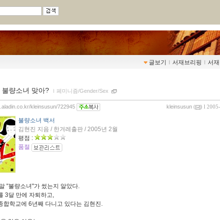
글보기
ｌ
서재브리핑
ｌ
서재
 불량소녀 맞아?
ｌ
페미니즘/Gender/Sex
g.aladin.co.kr/kleinsusun/722945
kleinsusun
(
) l 2005
불량소녀 백서
김현진 지음 / 한겨레출판 / 2005년 2월
평점 :
품절
.정말 "불량소녀"가 썼는지 알았다.
 3달 만에 자퇴하고,
합학교에 6년째 다니고 있다는 김현진.