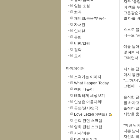
자꾸 "불
일본 소설
이 책을 
희곡
고은광순이
재테크/금융/부동산
별 다를 
자서전
스스로 불
인터뷰
너무도 "
음반
비평/칼럼
예를 들어
철학
몇 페이지
요리
그러면서 
마이페이퍼
저자는 끊
마치 웅변
스쳐가는 이미지
".....하자!"
What Happen Today
그런데...
책방 나들이
삐딱하게 세상보기
솔직한 글
인생은 아름다워!
뭘 하자고
공연/전시/연극
솔직한 글
사람을 움
Love Letter(이벤트)
문학 관련 스크랩
"이런 남
영화 관련 스크랩
나쁜 남자
시사/이슈
자신의 뼈
다이어트 일기