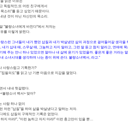
책을 읽은 이유는
고 독립적인,또 어린 친구에게서
 목소리"를 듣고 싶었기 때문이다.
내낸 것이 아닌 자신만의 목소리.
말 "불량소녀에게 바친다"에서 저자는
이유를 이렇게 밝힌다.
사랑스런 그녀들이 내가 했던 삽질과 내가 박살냈던 삶의 과정으로 걸어들어갈 생각을 
, 내가 십대 때, 스무살 때, 그놈하고 자지 말라고, 그런 말 듣고 참지 말라고, 연애에 
기해 주는 언니 하나 있었으면 얼마나 내 삶에 윤기가 있었을까. 좋은게 좋은 거라는 
 내 소녀시대를 생각하며 나는 종이 위에 쓴다. 불량소녀백서, 라고."
얼마나 사랑스럽고 기특한가?
 "집필의도"를 읽고 난 기쁜 마음으로 지갑을 열었다.
면서 내내 헛갈렸다.
 <불량소녀 백서> 맞아?
 사람 하나 없이
런 저런 "삽질"을 하며 삶을 박살냈다고 말하는 저자.
디에도 삽질의 구체적인 기록은 없었다.
하지 마라!", "이런 놈하고 자지 마라!" 이런 충고만이 있을 뿐....