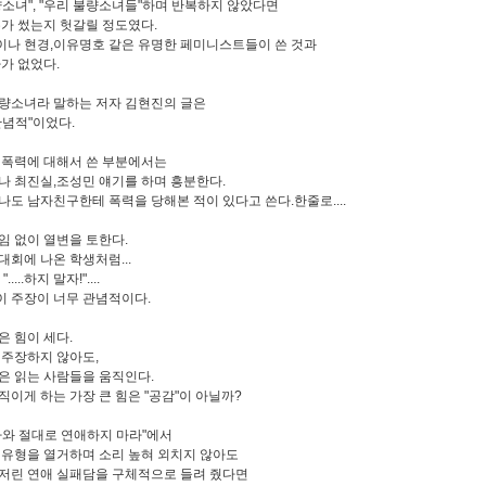
량소녀", "우리 불량소녀들"하며 반복하지 않았다면
누가 썼는지 헛갈릴 정도였다.
나 현경,이유명호 같은 유명한 페미니스트들이 쓴 것과
바가 없었다.
량소녀라 말하는 저자 김현진의 글은
관념적"이었다.
 폭력에 대해서 쓴 부분에서는
나 최진실,조성민 얘기를 하며 흥분한다.
나도 남자친구한테 폭력을 당해본 적이 있다고 쓴다.한줄로....
임 없이 열변을 토한다.
대회에 나온 학생처럼...
, ".....하지 말자!"....
.이 주장이 너무 관념적이다.
은 힘이 세다.
 주장하지 않아도,
은 읽는 사람들을 움직인다.
직이게 하는 가장 큰 힘은 "공감"이 아닐까?
자와 절대로 연애하지 마라"에서
 유형을 열거하며 소리 높혀 외치지 않아도
저린 연애 실패담을 구체적으로 들려 줬다면