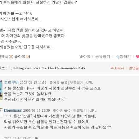
 후배들에게 훨씬 더 절절하게 와닿지 않을까?
 얘기를 듣고 싶다.
 자연스럽게 얘기하듯이....
벌써 다음 책을 준비하고 있다고 하던데,
좀 더 자기만의 빛깔을 반짝였으면 좋겠다.
한권 사주겠다.
재능있는 어린 친구를 지지하며...
먼댓글(
0
)
좋아요(
6
)
좋아요
ｌ
공유하기
ｌ
찜하기
ｌ
소 :
ㅣ
https://blog.aladin.co.kr/trackback/kleinsusun/722945
주소복사
먼댓글
로드무비
|
|
2005-08-15 11:59
좋아요
0
댓글달기
URL
저는 문장을 떠나서 어떻게 저렇게 산전수전 다 겪은 포즈로
글을 쓰는지 그것이 놀라워요.
수선님의 지적은 정말 예리하십니다.^^
kleinsusun
|
|
2005-08-15 23:39
좋아요
0
댓글달기
URL
ㅋㅋ, 온갖 "삽질" 다했다며 기선을 제압하고 들어가는데,
막상 읽어보면 무슨 삽질을 했다는건지 알 수 없어요.
사람의 눈길을 확 잡아끌 줄 아는 재능은 확실히 있는 것 같아요.^^
2005-08-16 13:47
URL