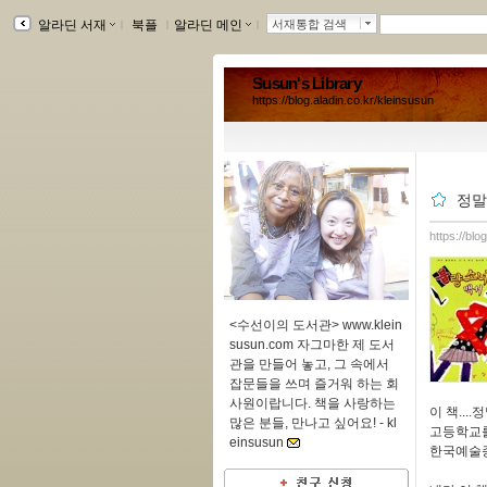
알라딘 서재
ｌ
북플
ｌ
알라딘 메인
ｌ
서재통합 검색
Susun's Library
https://blog.aladin.co.kr/kleinsusun
정말
https://blo
<수선이의 도서관> www.klein
susun.com 자그마한 제 도서
관을 만들어 놓고, 그 속에서
잡문들을 쓰며 즐거워 하는 회
사원이랍니다. 책을 사랑하는
이 책...
많은 분들, 만나고 싶어요! -
kl
고등학교를
einsusun
한국예술종