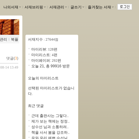
나의서재
ｌ
서재브리핑
ｌ
서재관리
ｌ
글쓰기
ｌ
즐겨찾는 서재
ｌ
관리
ｌ
북플
서재지수
: 27644점
마이리뷰:
편
128
마이리스트:
편
4
댓글(
3
)
마이페이퍼:
편
292
오늘 21, 총 99916 방문
-08-14 13:49
오늘의 마이리스트
선택된 마이리스트가 없습니
다.
최근 댓글
근데 출판사는 그렇다..
제가 보는 책에는 정정..
성수선 님과 소통하려..
책을 사서 봄을 강조하..
우와 우리 예쁜 수선님..