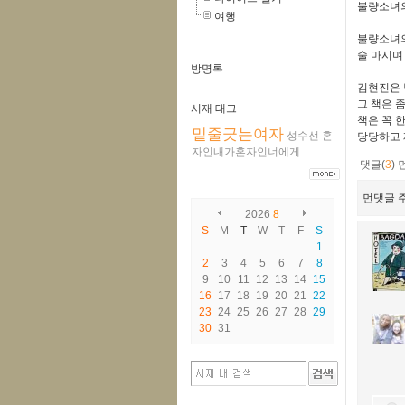
불량소녀의
여행
불량소녀의
술 마시며
방명록
김현진은 
그 책은 
서재 태그
책은 꼭 
밑줄긋는여자
성수선
혼
당당하고 
자인내가혼자인너에게
댓글(
3
)
먼댓글 주
2026
8
S
M
T
W
T
F
S
1
2
3
4
5
6
7
8
9
10
11
12
13
14
15
16
17
18
19
20
21
22
23
24
25
26
27
28
29
30
31