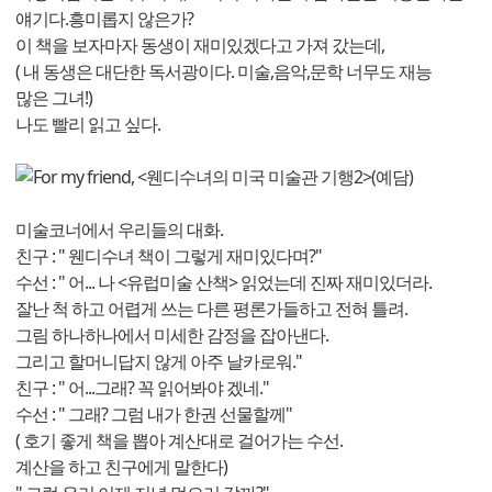
얘기다.흥미롭지 않은가?
이 책을 보자마자 동생이 재미있겠다고 가져 갔는데,
( 내 동생은 대단한 독서광이다. 미술,음악,문학 너무도 재능
많은 그녀!)
나도 빨리 읽고 싶다.
For my friend, <웬디수녀의 미국 미술관 기행2>(예담)
미술코너에서 우리들의 대화.
친구 : " 웬디수녀 책이 그렇게 재미있다며?"
수선 : " 어... 나 <유럽미술 산책> 읽었는데 진짜 재미있더라.
잘난 척 하고 어렵게 쓰는 다른 평론가들하고 전혀 틀려.
그림 하나하나에서 미세한 감정을 잡아낸다.
그리고 할머니답지 않게 아주 날카로워."
친구 : " 어...그래? 꼭 읽어봐야 겠네."
수선 : " 그래? 그럼 내가 한권 선물할께"
( 호기 좋게 책을 뽑아 계산대로 걸어가는 수선.
계산을 하고 친구에게 말한다)