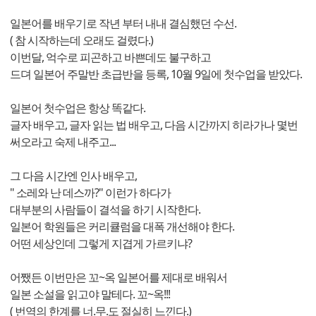
일본어를 배우기로 작년 부터 내내 결심했던 수선.
( 참 시작하는데 오래도 걸렸다.)
이번달, 억수로 피곤하고 바쁜데도 불구하고
드뎌 일본어 주말반 초급반을 등록, 10월 9일에 첫수업을 받았다.
일본어 첫수업은 항상 똑같다.
글자 배우고, 글자 읽는 법 배우고, 다음 시간까지 히라가나 몇번
써오라고 숙제 내주고...
그 다음 시간엔 인사 배우고,
" 소레와 난 데스까?" 이런가 하다가
대부분의 사람들이 결석을 하기 시작한다.
일본어 학원들은 커리큘럼을 대폭 개선해야 한다.
어떤 세상인데 그렇게 지겹게 가르키냐?
어쨌든 이번만은 꼬~옥 일본어를 제대로 배워서
일본 소설을 읽고야 말테다. 꼬~옥!!!
( 번역의 한계를 너.무.도 절실히 느낀다.)