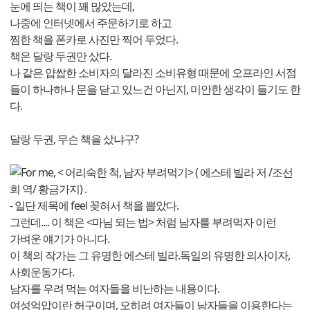
눈에 띄는 책이 꽤 많았는데,
나중에 인터넷에서 주문하기로 하고
찜한 책을 폰카로 사진만 찍어 두었다.
책은 달랑 두권만 샀다.
나 같은 얍쌉한 소비자의 달라진 소비유형 때문에 오프라인 서점
들이 하나하나 문을 닫고 있느건 아닌지, 미안한 생각이 들기도 한
다.
달랑 두권, 무슨 책을 샀냐구?
For me, < 어리숙한 척, 남자 부려먹기> ( 에스테 빌라 저 /조선
희 역/ 황금가지) .
- 일단 제목에 feel 꽂혀서 책을 뽑았다.
그런데.... 이 책은 <마님 되는 법> 처럼 남자를 부려먹자 이런
가벼운 얘기가 아니다.
이 책의 작가는 그 유명한 에스테 빌라.독일의 유명한 의사이자,
사회운동가다.
남자를 우려 먹는 여자들을 비난하는 내용이다.
여성억압이란 허구이며, 오히려 여자들이 남자들을 이용한다는