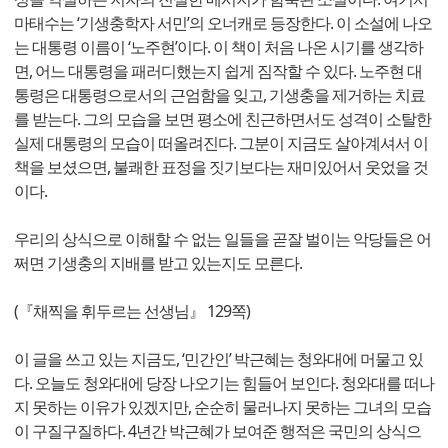
마태수는 ‘기생충학자 서민’의 오너캐로 등장한다. 이 소설에 나오
는 대통령 이름이 ‘노주현’이다. 이 책이 처음 나온 시기를 생각하
면, 어느 대통령을 패러디했는지 쉽게 짐작할 수 있다. 노주현 대
통령은 대통령으로서의 근엄함을 잊고, 기생충을 제거하는 치료
를 받는다. 그의 모습을 보면 평소에 친근하면서도 성격이 소탈한
실제 대통령의 모습이 떠올려진다. 그분이 지금도 살아계셔서 이
책을 보셨으면, 불쾌한 표정을 짓기보다는 재미있어서 웃었을 것
이다.
우리의 상식으로 이해할 수 없는 일들을 곧잘 벌이는 악당들은 어
쩌면 기생충의 지배를 받고 있는지도 모른다.
(『채찍을 휘두르는 선생님』 129쪽)
이 글을 쓰고 있는 지금도, ‘민간인’ 박근혜는 청와대에 머물고 있
다. 오늘도 청와대에 당장 나오기는 힘들어 보인다. 청와대를 떠나
지 못하는 이유가 있겠지만, 순순히 물러나지 못하는 그녀의 모습
이 구질구질하다. 4년간 박근혜가 보여준 행적은 국민의 상식으