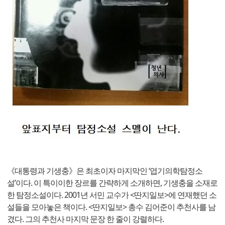
《대통령과 기생충》은 최초이자 마지막인 ‘엽기의학탐정소
설’이다. 이 특이이한 장르를 간략하게 소개하면, 기생충을 소재로
한 탐정소설이다. 2001년 서민 교수가 <딴지일보>에 연재했던 소
설들을 모아놓은 책이다. <딴지일보> 총수 김어준이 추천사를 남
겼다. 그의 추천사 마지막 문장 한 줄이 강렬하다.