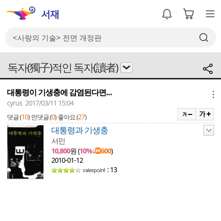
독자(獨子)적인 독자(讀者)
대통령이 기생충에 감염된다면...
메뉴
cyrus 2017/03/11 15:04
10
0
27
댓글 (
)
먼댓글 (
)
좋아요 (
)
대통령과 기생충
서민
10,800
원 (
10%
↓
600
)
2010-01-12
: 13