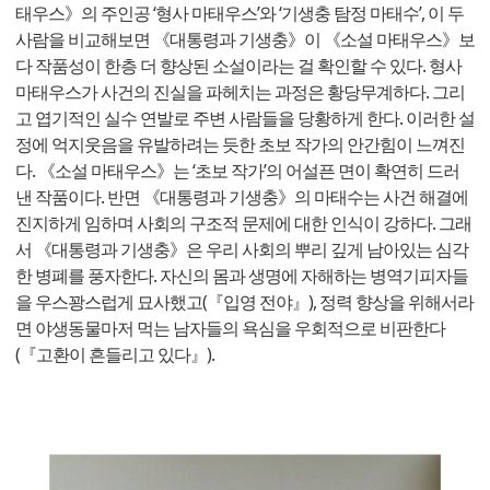
태우스》의 주인공 ‘형사 마태우스’와 ‘기생충 탐정 마태수’, 이 두
사람을 비교해보면 《대통령과 기생충》이 《소설 마태우스》보
다 작품성이 한층 더 향상된 소설이라는 걸 확인할 수 있다. 형사
마태우스가 사건의 진실을 파헤치는 과정은 황당무계하다. 그리
고 엽기적인 실수 연발로 주변 사람들을 당황하게 한다. 이러한 설
정에 억지웃음을 유발하려는 듯한 초보 작가의 안간힘이 느껴진
다. 《소설 마태우스》는 ‘초보 작가’의 어설픈 면이 확연히 드러
낸 작품이다. 반면 《대통령과 기생충》의 마태수는 사건 해결에
진지하게 임하며 사회의 구조적 문제에 대한 인식이 강하다. 그래
서 《대통령과 기생충》은 우리 사회의 뿌리 깊게 남아있는 심각
한 병폐를 풍자한다. 자신의 몸과 생명에 자해하는 병역기피자들
을 우스꽝스럽게 묘사했고(『입영 전야』), 정력 향상을 위해서라
면 야생동물마저 먹는 남자들의 욕심을 우회적으로 비판한다
(『고환이 흔들리고 있다』).