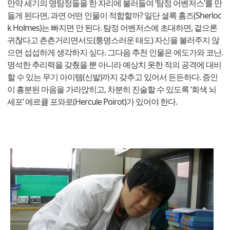
만약 세기의 명탐정들을 한 자리에 불러들여 ‘탐정 어벤저스’를 만
들게 된다면, 과연 어떤 인물이 적합할까? 일단 셜록 홈즈(Sherloc
k Holmes)는 빠지면 안 된다. 탐정 어벤저스에 초대하면, 겉으론
귀찮다고 츤츤거리면서도(퉁명스러운 태도) 자신을 불러주지 않
으면 섭섭하게 생각하지 싶다. 그다음 추천 인물은 에도가와 코난.
명석한 추리력을 갖췄을 뿐 아니라 예상치 못한 적의 공격에 대비
할 수 있는 무기 아이템(신발)까지 갖추고 있어서 든든하다. 증인
이 흥분된 마음을 가라앉히고, 차분히 진술할 수 있도록 ‘회색 뇌
세포’ 에르큘 포와로(Hercule Poirot)가 있어야 한다.