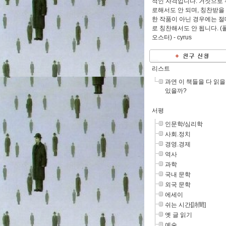
적인 자격입니다. 거짓으로 
로해서도 안 되며, 칭찬받을
한 작품이 아닌 경우에는 절
로 칭찬해서도 안 됩니다. (
오스터) -
cyrus
리스트
과연 이 책들을 다 읽을
있을까?
서평
인문학/심리학
사회.정치
경영.경제
역사
과학
국내 문학
외국 문학
에세이
쉬는 시간[詩間]
옛 글 읽기
예술