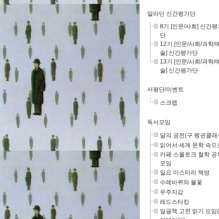
알라딘 신간평가단
8기 [인문/사회] 신간
단
12기 [인문/사회/과학/
술] 신간평가단
13기 [인문/사회/과학/
술] 신간평가단
서평단/이벤트
스크랩
독서모임
달의 궁전(구 펭귄클래
읽어서 세계 문학 속으
카페 스몰토크 철학 공
모임
일요 미스터리 책방
수레바퀴와 불꽃
우주지감
레드스타킹
일글책 고전 읽기 모임