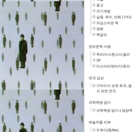
종교
자기계발
실용. 취미, 만화 (기타)
의심스러운 책
영화
책갈피
장르문학 서평
추리/서스펜스/스릴러
SF
미스터리/판타지/호러
연극 감상
가까이서 보면 희곡, 
서 보면 연극
과학책방 담다
과학책방 담다 x 담담
예술작품 리뷰
두루미(美/Me)