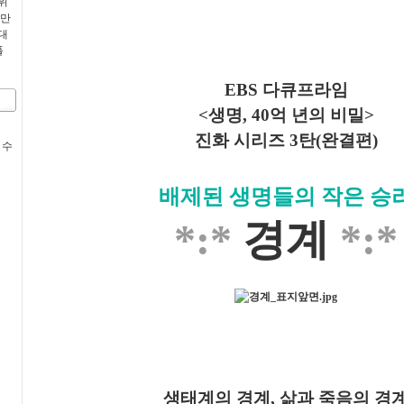
위
 만
대
폴
EBS 다큐프라임
<생명, 40억 년의 비밀>
진화 시리즈 3탄(완결편)
 수
배제된 생명들의 작은 승
*:*
경계
*:*
생태계의 경계, 삶과 죽음의 경