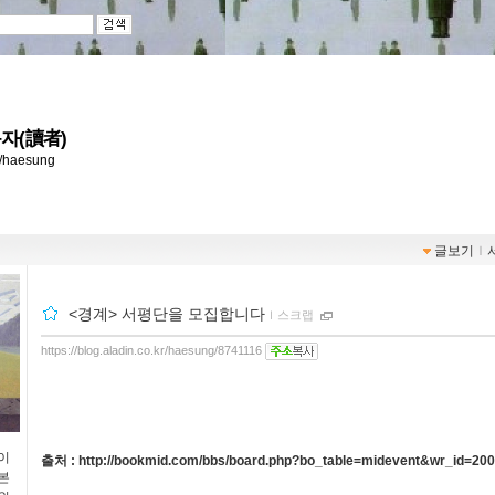
자(讀者)
kr/haesung
글보기
ｌ
<경계> 서평단을 모집합니다
ｌ
스크랩
https://blog.aladin.co.kr/haesung/8741116
이
출처 :
http://bookmid.com/bbs/board.php?bo_table=midevent&wr_id=20
본