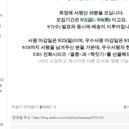
최정예 서평단
10분
을 모십니다.
평가
모집기간은
9/2(금) - 9/6(화)
이고요.
예
9/7(수) 발표와 동시에 배송이 이루어집니
예
서평 마감일은
9/25(일)
이며,
우수서평 마감일은
9/
9/18까지 서평을 남겨주신 분들 가운데, 우수서평자 
EBS 진화시리즈 <멸종>과 <짝짓기>를 선물해드
(이미 소장하고 계시다면 다른 도서로 대체 가능
식)
로
부
댓글(
4
)
먼댓글(
0
)
좋아요(
11
)
좋
먼댓글 주소 :
https://blog.aladin.co.kr/trackback/haesung/8741116
(파