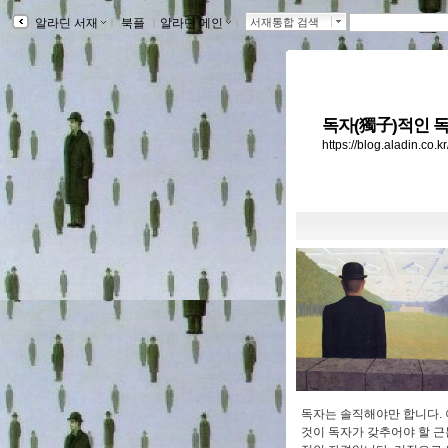
알라딘 서재
ｌ
북플
ｌ
알라딘 메인
ｌ
서재통합 검색
독자(獨子)적인 독
https://blog.aladin.co.
독자는 솔직해야만 합니다. 
것이 독자가 갖추어야 할 근