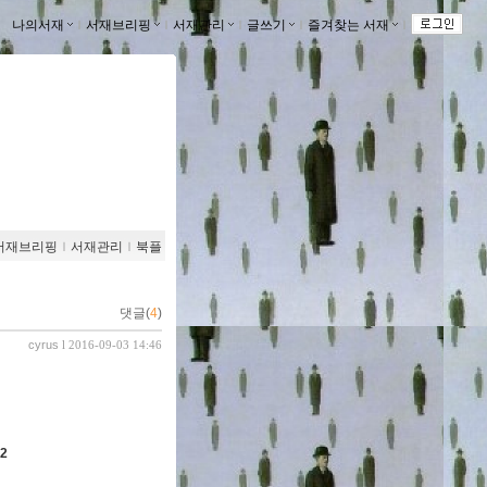
나의서재
ｌ
서재브리핑
ｌ
서재관리
ｌ
글쓰기
ｌ
즐겨찾는 서재
ｌ
서재브리핑
ｌ
서재관리
ｌ
북플
댓글(
4
)
cyrus
l 2016-09-03 14:46
02