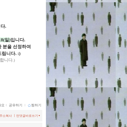
다.
18(일)
입니다.
한 분을 선정하여
립니다. :)
합니다.)
아요
ｌ
공유하기
ｌ
찜하기
ㅣ
주소복사
먼댓글바로쓰기