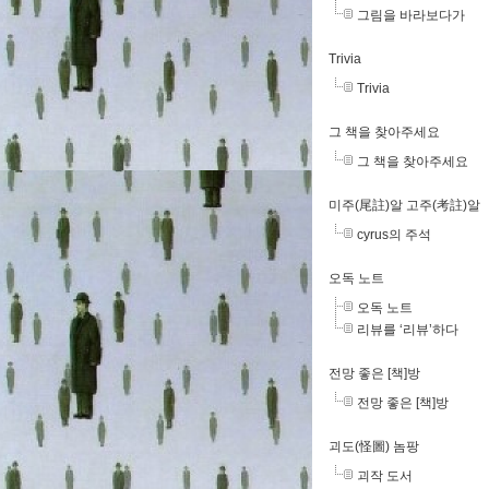
그림을 바라보다가
Trivia
Trivia
그 책을 찾아주세요
그 책을 찾아주세요
미주(尾註)알 고주(考註)알
cyrus의 주석
오독 노트
오독 노트
리뷰를 ‘리뷰’하다
전망 좋은 [책]방
전망 좋은 [책]방
괴도(怪圖) 놈팡
괴작 도서