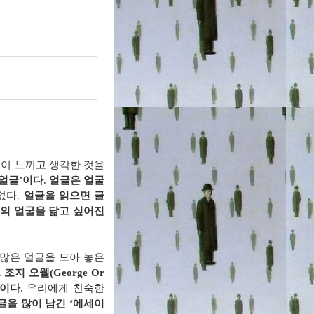
이 느끼고 생각한 것을
얼글
’
이다
.
얼글은 얼굴
없다
.
얼글을 읽으면 글
의 얼굴을 닮고 싶어진
많은 얼글을 모아 놓은
.
조지 오웰
(George Or
럼이다
.
우리에게 친숙한
글을 많이 남긴
‘
에세이