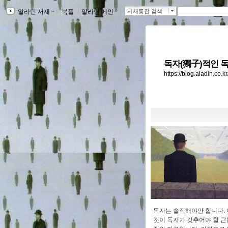
알라딘 서재
ｌ
북플
ｌ
알라딘 메인
ｌ
서재통합 검색
독자(獨子)적인 독
https://blog.aladin.co.
독자는 솔직해야만 합니다. 
것이 독자가 갖추어야 할 근