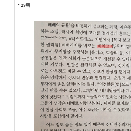
* 29
쪽