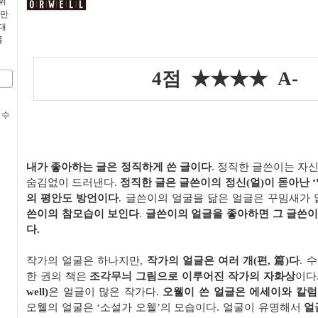
위
 만
대
폴
4
점
★★★★
A-
 수
내가 좋아하는 글은 정직하게 쓴 글이다
.
정직한 글쓴이는 자신
숨김없이 드러낸다
.
정직한 글은 글쓴이의 정신(얼)이 돋아난
‘
의 평안도 방언이다
.
글쓴이의 얼굴을 닮은 얼글은 꾸밈새가 
쓴이의 참모습이 보인다
.
글쓴이의
얼글을 좋아하면 그 글쓴이
다
.
작가의 얼굴은 하나지만
,
작가의 얼글은 여러 개
(
편
,
篇
)
다
.
수
한 권의 책은
조각무늬 그림
으로 이루어진 작가의 자화상
이다
well)
은 얼글이 많은 작가다
.
오웰이 쓴 얼글은 에세이와 칼
오웰의 얼굴은
‘
소설가 오웰
’
의 모습이다
.
얼굴이 유명해서
얼