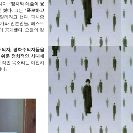
니다
.
‘
정치와 예술이 융
껏 썼다
.
그는
‘
폭로하고
 알리려고 했다
.
파시즘
작가와 언론인들
, 베스트
이 공개했다
.
오웰의 칼
주의자
,
평화주의자들을
 쉬운 정치적인 시대
에
치적인 목소리는
여전히
때다.