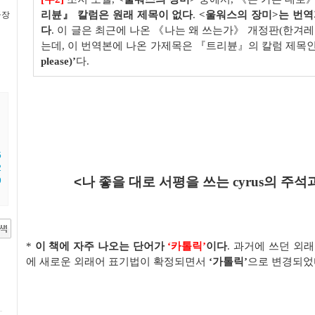
리뷴
』
칼럼은 원래 제목이 없다
.
<
울워스의 장미
>
는 번역
극장
다
.
이 글은 최근에 나온
《
나는 왜 쓰는가
》
개정판
(
한겨레
는데
,
이 번역본에 나온 가제목은
『
트리뷴
』의 칼럼 제목
please)
’
다
.
5
2
<
나 좋을 대로 서평을 쓰는
cyrus
의 주석
9
*
이 책에 자주 나오는 단어가
‘
카톨릭
’
이다
.
과거에 쓰던 외
에 새로운 외래어 표기법이 확정되면서
‘
가톨릭
’
으로 변경되었