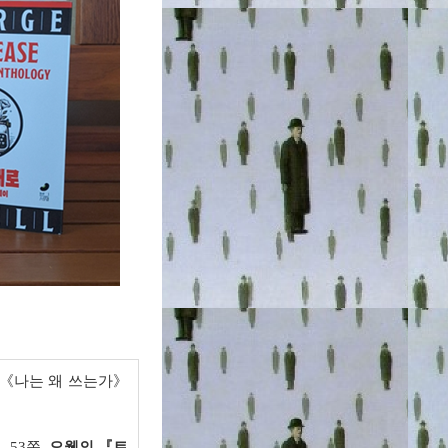
《
나는 왜 쓰는가
》
》
, 53
쪽
.
오웰의
『
트