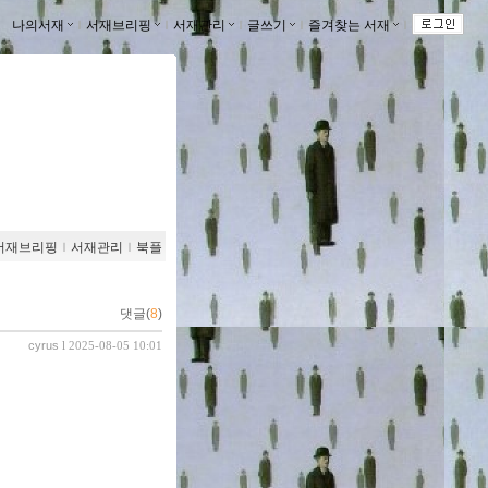
나의서재
ｌ
서재브리핑
ｌ
서재관리
ｌ
글쓰기
ｌ
즐겨찾는 서재
ｌ
서재브리핑
ｌ
서재관리
ｌ
북플
댓글(
8
)
cyrus
l 2025-08-05 10:01