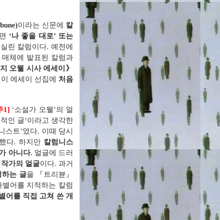
ibune)
이라는 신문에
칼
하면
‘
나 좋을 대로
’
또는
 실린 칼럼이다
.
예전에
론 매체에 발표된 칼럼과
지 오웰 시사 에세이
》
.
이 에세이 선집에
처음
주1]
‘
소설가 오웰
’
의 얼
치적인 글
’
이라고 생각한
니스트
’였
다
.
이때 당시
했다.
하지만
칼럼니스
가 아니
다
.
얼글에 드러
 작가의 얼굴
이다
.
과거
정하는 글
을
『
트리뷴
』
차별어를 지적하는 칼럼
별어를 직접 고쳐 쓴 개