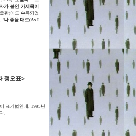
자가 붙인 가제목이
출판
)
에도 수록되었
인
‘
나 좋을 대로(
As I
과 정오표
>
래어 표기법인데
, 1995
년
다
.