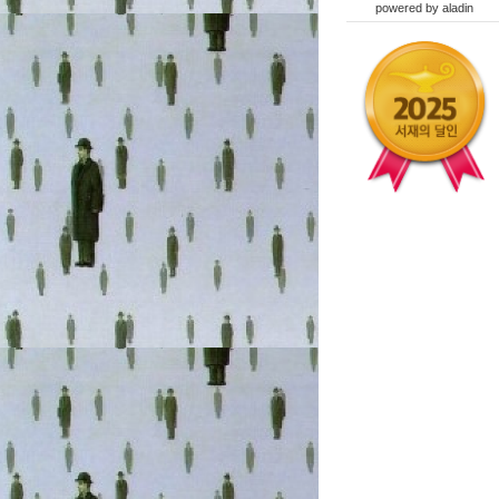
powered by
aladin