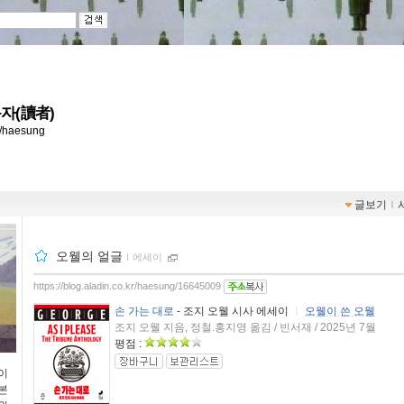
자(讀者)
kr/haesung
글보기
ｌ
오웰의 얼글
ｌ
에세이
https://blog.aladin.co.kr/haesung/16645009
손 가는 대로
- 조지 오웰 시사 에세이
ㅣ
오웰이 쓴 오웰
조지 오웰 지음, 정철.홍지영 옮김 / 빈서재 / 2025년 7월
평점 :
이
본