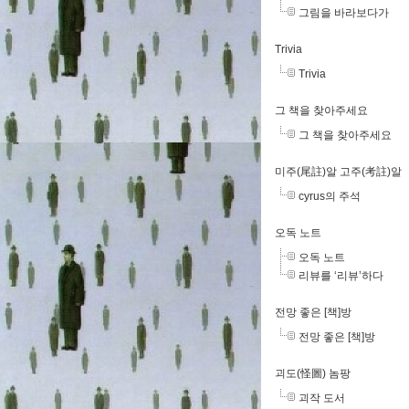
그림을 바라보다가
Trivia
Trivia
그 책을 찾아주세요
그 책을 찾아주세요
미주(尾註)알 고주(考註)알
cyrus의 주석
오독 노트
오독 노트
리뷰를 ‘리뷰’하다
전망 좋은 [책]방
전망 좋은 [책]방
괴도(怪圖) 놈팡
괴작 도서