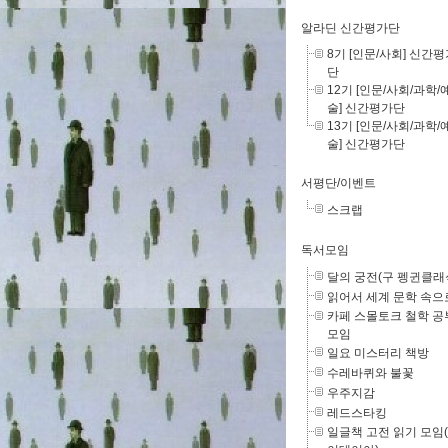
알라딘 신간평가단
8기 [인문/사회] 신간
단
12기 [인문/사회/과학/
술] 신간평가단
13기 [인문/사회/과학/
술] 신간평가단
서평단/이벤트
스크랩
독서모임
달의 궁전(구 펭귄클래
읽어서 세계 문학 속으
카페 스몰토크 철학 공
모임
일요 미스터리 책방
수레바퀴와 불꽃
우주지감
레드스타킹
일글책 고전 읽기 모임