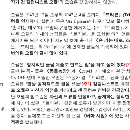
작가 겸 칼럼니스트 오웰
’
의 모습
은 잘 알려지지 않았다
.
오웰은
1943
년
12
월 초부터
1947
년
4
월 초까지
『
트리뷴
』
(Tr
럼을 연재
했다
.
칼럼 제목은
‘As I please’
다
.
우리말로 풀이
‘
손 가는 대로
’
다
.
오웰의 유명한 에세이는 주로
『
트리뷴
』
에
나온 오웰의 에세이 선집들은
『
트리뷴
』
을 포함한 여러 언
에세이를 모은 것이다
.
지난달 초에 출간된
《
손 가는 대로
:
조
는
『
트리뷴
』
의
‘As I please’
에 연재된 글들이 수록되어 있다
번역된 오웰의 글이 많이 있다
.
오웰은
‘
정치적인 글을 예술로 만드는 일
’
을 하고 싶어 했다
.
[
굴만 본 독자들은
《
동물농장
》
과
《
1984
》
가
‘
예술이 된 정
다
.
1940
년대 초중반 오웰은
‘
소설가 겸
『
트리뷴
』 전속
칼럼
오웰은
‘
항상 공격적으로 글을 쓰는
’
[주2]
칼럼니스트
로 유명
멀리
트
오웰
은
자신의 약점을 가리려고 센 척하는 건방진 건공잡이
난 오웰의 참모습은
자신의 오류를 인정하고
,
공개하는 정직한
에 자신이 썼던
『
트리뷴
』
칼럼에 오류가 발견되면
,
이를
정
책방
에 실었다
.
오웰은 중국인과 흑인을 경멸하는 감정이 스며든 
을 썼다
.
실제로 그는 자신의 첫 소설
《
버마 시절
》
에 있는 차
정판
을 발표했다
.