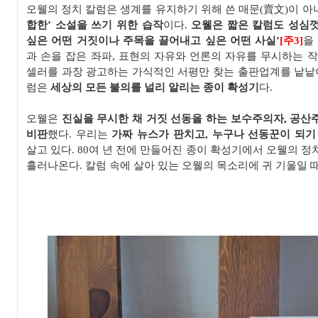
오웰의 정치 칼럼은 생계를 유지하기 위해 쓴 매문
(
賣文
)
이 아
합한
’
소설을 쓰기 위한 습작
이다
.
오웰은 짧은 칼럼도 성심
싶은 어떤 거짓이나 주목을 끌어내고 싶은 어떤 사실
’
[주3]
을
과 손을 잡은 좌파
,
표현의 자유와 언론의 자유를 무시하는 
셀러를
과장 광고하는 가식적인 서평만 찾는 출판업계를 낱낱
럼은
세상의 모든
불의를 널리 알리는 종이 확성기
다
.
오웰은
진실을 무시한 채 거짓 선동을 하는 보수주의자
,
공산
비판
했다
. 우리는
가짜 뉴스가 판치고
,
누구나 선동꾼이 되기
살고 있다.
80
여 년 전에 만들어진 종이 확성기에서
오웰의 정
흘러나온다
.
칼럼 속에 살아 있는
오웰의 목소리에 귀 기울일 