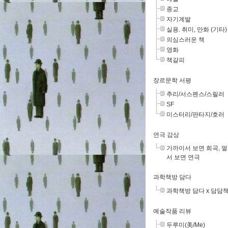
종교
자기계발
실용. 취미, 만화 (기타)
의심스러운 책
영화
책갈피
장르문학 서평
추리/서스펜스/스릴러
SF
미스터리/판타지/호러
연극 감상
가까이서 보면 희곡, 
서 보면 연극
과학책방 담다
과학책방 담다 x 담담
예술작품 리뷰
두루미(美/Me)