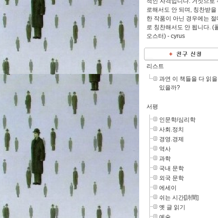
적인 자격입니다. 거짓으로 
로해서도 안 되며, 칭찬받을
한 작품이 아닌 경우에는 절
로 칭찬해서도 안 됩니다. (
오스터) -
cyrus
리스트
과연 이 책들을 다 읽을
있을까?
서평
인문학/심리학
사회.정치
경영.경제
역사
과학
국내 문학
외국 문학
에세이
쉬는 시간[詩間]
옛 글 읽기
예술