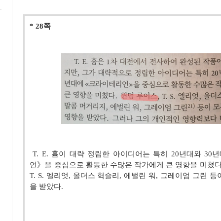
* 28
쪽
T. E.
흄이 대략 정립한 아이디어는 특히
20
년대와
30
년
언
》
을 중심으로 활동한 수많은 작가에게 큰 영향을 미쳤
T. S.
엘리엇
,
올더스 헉슬리
,
에벌린 워
,
그레이엄 그린 등
을 받았다
.