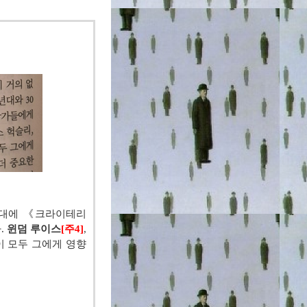
대에
《
크라이테리
다
.
윈덤 루이스
[
주
4]
,
이 모두 그에게 영향