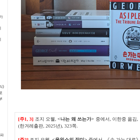
평가
예
예
식)
로
부
[
주
1, 3]
조지 오웰
,
<
나는 왜 쓰는가
>
중에서
,
이한중 옮김
,
(
한겨레출판
, 2025
년
), 323
쪽
.
(파
[
주
2]
조지 오웰
,
<
울워스의 장미
>
중에서
,
《
손 가는 대로