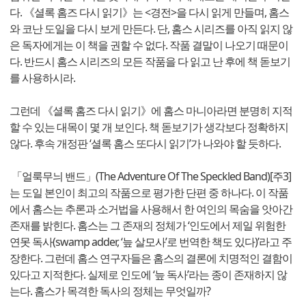
다. 《셜록 홈즈 다시 읽기》는 <경전>을 다시 읽게 만들며, 홈스
와 코난 도일을 다시 보게 만든다. 단, 홈스 시리즈를 아직 읽지 않
은 독자에게는 이 책을 권할 수 없다. 작품 결말이 나오기 때문이
다. 반드시 홈스 시리즈의 모든 작품을 다 읽고 난 후에 책 돋보기
를 사용하시라.
그런데 《셜록 홈즈 다시 읽기》에 홈스 마니아라면 분명히 지적
할 수 있는 대목이 몇 개 보인다. 책 돋보기가 생각보다 정확하지
않다. 후속 개정판 ‘셜록 홈스 또다시 읽기’가 나와야 할 듯하다.
「얼룩무늬 밴드」(The Adventure Of The Speckled Band)[주3]
는 도일 본인이 최고의 작품으로 평가한 단편 중 하나다. 이 작품
에서 홈스는 추론과 소거법을 사용해서 한 여인의 목숨을 앗아간
존재를 밝힌다. 홈스는 그 존재의 정체가 ‘인도에서 제일 위험한
연못 독사(swamp adder, ‘늪 살모사’로 번역한 책도 있다)’라고 주
장한다. 그런데 홈스 연구자들은 홈스의 결론에 치명적인 결함이
있다고 지적한다. 실제로 인도에 ‘늪 독사’라는 종이 존재하지 않
는다. 홈스가 목격한 독사의 정체는 무엇일까?