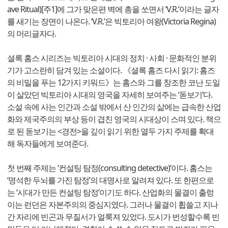
ave Ritual)[주1]에 그가 맞은편 벽에 총을 쏘면서 ‘V.R.’이라는 글자
를 새기는 장면이 나온다. ‘V.R.’은 빅토리아 여왕(Victoria Regina)
의 머리글자다.
셜록 홈스 시리즈는 빅토리아 시대의 정치 · 사회 · 문화적인 분위
기가 고스란히 담겨 있는 소설이다. 《셜록 홈즈 다시 읽기: 홈즈
의 비밀을 푸는 12가지 키워드》는 홈스와 그를 창조한 코난 도일
이 살았던 빅토리아 시대의 영국을 자세히 보여주는 ‘돋보기’다.
소설 속에 사는 인간과 소설 밖에서 산 인간의 삶에는 급속한 산업
화와 제국주의의 부상 등이 겹친 영국의 시대상이 스며 있다. 책으
로 된 돋보기는 <경전>을 깊이 읽기 위한 열두 가지 주제를 확대
해 독자들에게 보여준다.
첫 번째 주제는 ‘컨설팅 탐정(consulting detective)’이다. 홈스는
‘명석한 두뇌를 가진 탐정’의 대명사로 알려져 있다. 또 한편으로
는 ‘시대가 만든 컨설팅 탐정’이기도 하다. 산업화의 물결이 출렁
이는 런던은 자본주의의 중심지였다. 그러나 물결이 휩쓸고 지나
간 자리에 빈곤과 무질서가 얼룩져 있었다. 도시가 번성할수록 빈