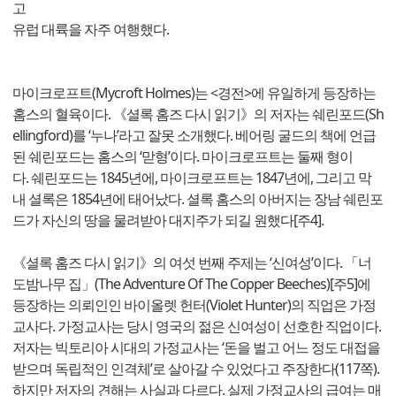
고
유럽 대륙을 자주 여행했다.
마이크로프트(Mycroft Holmes)는 <경전>에 유일하게 등장하는
홈스의 혈육이다. 《셜록 홈즈 다시 읽기》의 저자는 쉐린포드(Sh
ellingford)를 ‘누나’라고 잘못 소개했다. 베어링 굴드의 책에 언급
된 쉐린포드는 홈스의 ‘맏형’이다. 마이크로프트는 둘째 형이
다. 쉐린포드는 1845년에, 마이크로프트는 1847년에, 그리고 막
내 셜록은 1854년에 태어났다. 셜록 홈스의 아버지는 장남 쉐린포
드가 자신의 땅을 물려받아 대지주가 되길 원했다[주4].
《셜록 홈즈 다시 읽기》의 여섯 번째 주제는 ‘신여성’이다. 「너
도밤나무 집」(The Adventure Of The Copper Beeches)[주5]에
등장하는 의뢰인인 바이올렛 헌터(Violet Hunter)의 직업은 가정
교사다. 가정교사는 당시 영국의 젊은 신여성이 선호한 직업이다.
저자는 빅토리아 시대의 가정교사는 ‘돈을 벌고 어느 정도 대접을
받으며 독립적인 인격체’로 살아갈 수 있었다고 주장한다(117쪽).
하지만 저자의 견해는 사실과 다르다. 실제 가정교사의 급여는 매