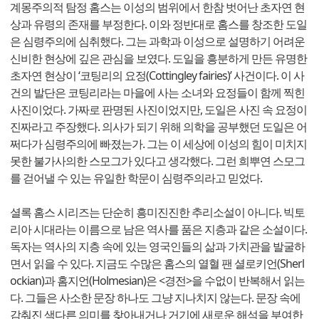
계몽주의적 탐정 홈스는 이성의 범위에서 한참 벗어난 초자연 현
상과 유령의 존재를 부정한다. 이와 정반대로 홈스를 창조한 도일
은 심령주의에 심취했다. 그는 과학과 이성으로 설명하기 어려운
신비한 현상에 깊은 관심을 보였다. 도일을 흥분하게 만든 유명한
초자연 현상이 ‘코팅리의 요정(Cottingley fairies)’ 사건이다. 이 사
건의 발단은 코팅리라는 마을에 사는 소녀와 요정들이 함께 찍힌
사진이었다. 가짜로 판명된 사진이었지만, 도일은 사진 속 요정이
진짜라고 주장했다. 의사가 되기 위해 의학을 공부했던 도일은 어
쩌다가 심령주의에 빠졌는가. 그는 이 세상에 이성의 힘이 미치지
못한 불가사의한 스모그가 있다고 생각했다. 그런 희뿌연 스모그
를 걷어낼 수 있는 유일한 학문이 심령주의라고 믿었다.
셜록 홈스 시리즈는 단순히 흥미진진한 추리소설이 아니다. 빅토
리아 시대라는 이름으로 남은 역사를 품은 지층과 같은 소설이다.
독자는 역사의 지층 속에 있는 영국인들의 삶과 가치관을 발굴하
면서 읽을 수 있다. 지금도 수많은 홈스의 열혈 팬 셜로키언(Sherl
ockian)과 홈지언(Holmesian)은 <경전>을 수없이 반복해서 읽는
다. 그들은 사소한 문장 하나도 그냥 지나치지 않는다. 문장 속에
감춰진 색다른 의미를 찾아내거나 거기에 새로운 해석을 부여한