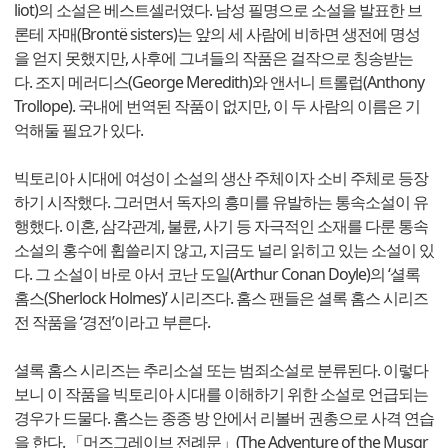
liot)의 소설은 베스트셀러였다. 남성 필명으로 소설을 발표한 브
론테 자매(Brontë sisters)는 앞의 세 사람에 비하면 생전에 명성
을 얻지 못했지만, 사후에 그녀들의 작품은 걸작으로 칭송받는
다. 조지 메러디스(George Meredith)와 앤서니 트롤럽(Anthony
Trollope). 국내에 번역된 작품이 없지만, 이 두 사람의 이름은 기
억해둘 필요가 있다.
빅토리아 시대에 여성이 소설의 생산 주체이자 소비 주체로 등장
하기 시작했다. 그러면서 독자의 흥미를 유발하는 통속소설이 유
행했다. 이혼, 삼각관계, 불륜, 사기 등 자극적인 소재를 다룬 통속
소설의 홍수에 휩쓸리지 않고, 지금도 널리 읽히고 있는 소설이 있
다. 그 소설이 바로 아서 코난 도일(Arthur Conan Doyle)의 ‘셜록
홈스(Sherlock Holmes)’ 시리즈다. 홈스 팬들은 셜록 홈스 시리즈
전 작품을 ‘경전’이라고 부른다.
셜록 홈스 시리즈는 추리소설 또는 범죄소설로 분류된다. 이렇다
보니 이 작품을 빅토리아 시대를 이해하기 위한 소설로 언급되는
경우가 드물다. 홈스는 종종 방 안에서 리볼버 권총으로 사격 연습
을 한다. 「머즈그레이브 전례문」(The Adventure of the Musgr