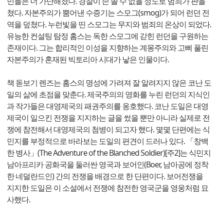
민들은 더 가난해졌다. 경찰이 손 쓸 수 없을 정도로 범죄가 판을
쳤다. 자본주의가 뿜어낸 수증기는 스모그(smog)가 되어 런던 전
역을 덮쳤다. 누런빛을 띤 스모그는 무지와 범죄의 온상이 되었다.
유능한 컨설팅 탐정 홈스는 독한 스모그에 갇힌 런던을 구원하는
존재이다. 그는 합리적인 이성을 지향하는 계몽주의와 고삐 풀린
자본주의가 혼재된 빅토리아 시대가 낳은 인물이다.
책 돋보기 렌즈는 홈스의 명성에 가려져 잘 알려지지 않은 코난 도
일의 삶에 초점을 맞춘다. 제국주의의 영화를 누린 런던의 지식인
과 작가들은 대영제국의 패권주의를 옹호했다. 코난 도일은 대영
제국이 일으킨 전쟁을 지지하는 글을 썼을 뿐만 아니라 실제로 전
쟁에 참전해서 대영제국의 첨병이 되고자 했다. 몇몇 단편에는 식
민지를 부정적으로 바라보는 도일의 편견이 드러나 있다. 「창백
한 병사」(The Adventure of the Blanched Soldier)[주2]는 식민지
남아프리카 공화국을 둘러싼 영국과 보어인(Boer, 남아공에 정착
한 네덜란드인) 간의 전쟁을 배경으로 한 단편이다. 보어전쟁을
지지한 도일은 이 소설에서 전쟁에 참전한 영국군을 영웅처럼 묘
사했다.