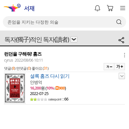
독자(獨子)적인 독자(讀者)
런던을 구해줘! 홈즈
메뉴
cyrus 2022/08/06 10:11
8
0
31
댓글 (
)
먼댓글 (
)
좋아요 (
)
셜록 홈즈 다시 읽기
안병억
16,200
원 (
10%
↓
900
)
2022-07-25
: 66