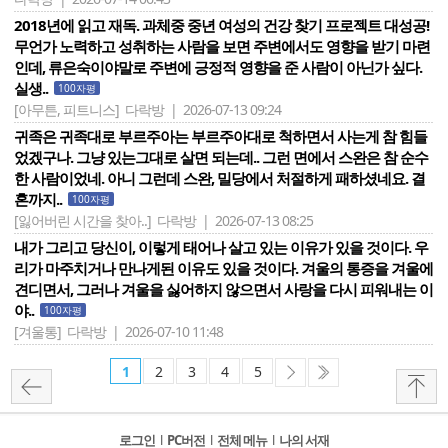
2018년에 읽고 재독. 과체중 중년 여성의 건강 찾기 프로젝트 대성공!
무언가 노력하고 성취하는 사람을 보면 주변에서도 영향을 받기 마련
인데, 류은숙이야말로 주변에 긍정적 영향을 준 사람이 아닌가 싶다.
실생..
100자평
[아무튼, 피트니스]
다락방 | 2026-07-13 09:24
귀족은 귀족대로 부르주아는 부르주아대로 척하면서 사는게 참 힘들
었겠구나. 그냥 있는그대로 살면 되는데.. 그런 면에서 스완은 참 순수
한 사람이었네. 아니 그런데 스완, 밀당에서 처절하게 패하셨네요. 결
혼까지..
100자평
[잃어버린 시간을 찾아..]
다락방 | 2026-07-13 08:25
내가 그리고 당신이, 이렇게 태어나 살고 있는 이유가 있을 것이다. 우
리가 마주치거나 만나게된 이유도 있을 것이다. 겨울의 통증을 겨울에
견디면서, 그러나 겨울을 싫어하지 않으면서 사랑을 다시 피워내는 이
야..
100자평
[겨울통]
다락방 | 2026-07-10 11:48
1
2
3
4
5
로그인
l
PC버전
l
전체 메뉴
l
나의 서재