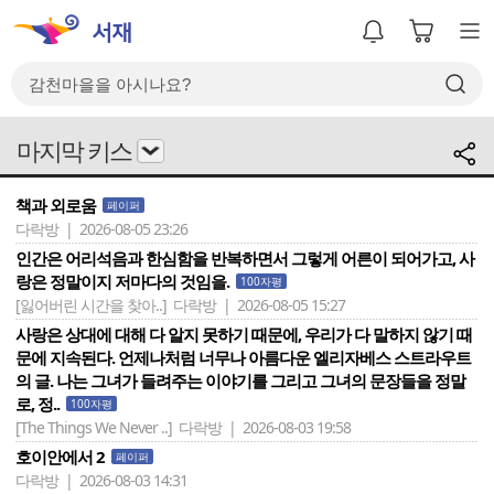
마지막 키스
책과 외로움
페이퍼
다락방 | 2026-08-05 23:26
인간은 어리석음과 한심함을 반복하면서 그렇게 어른이 되어가고, 사
랑은 정말이지 저마다의 것임을.
100자평
[잃어버린 시간을 찾아..]
다락방 | 2026-08-05 15:27
사랑은 상대에 대해 다 알지 못하기 때문에, 우리가 다 말하지 않기 때
문에 지속된다. 언제나처럼 너무나 아름다운 엘리자베스 스트라우트
의 글. 나는 그녀가 들려주는 이야기를 그리고 그녀의 문장들을 정말
로, 정..
100자평
[The Things We Never ..]
다락방 | 2026-08-03 19:58
호이안에서 2
페이퍼
다락방 | 2026-08-03 14:31