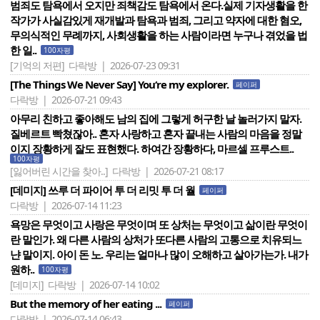
범죄도 탐욕에서 오지만 죄책감도 탐욕에서 온다.실제 기자생활을 한
작가가 사실감있게 재개발과 탐욕과 범죄, 그리고 약자에 대한 혐오,
무의식적인 무례까지, 사회생활을 하는 사람이라면 누구나 겪었을 법
한 일..
100자평
[기억의 저편]
다락방 | 2026-07-23 09:31
[The Things We Never Say] You‘re my explorer.
페이퍼
다락방 | 2026-07-21 09:43
아무리 친하고 좋아해도 남의 집에 그렇게 허구한 날 놀러가지 말자.
질베르트 빡쳤잖아.. 혼자 사랑하고 혼자 끝내는 사람의 마음을 정말
이지 장황하게 잘도 표현했다. 하여간 장황하다, 마르셀 프루스트..
100자평
[잃어버린 시간을 찾아..]
다락방 | 2026-07-21 08:17
[데미지] 쓰루 더 파이어 투 더 리밋 투 더 월
페이퍼
다락방 | 2026-07-14 11:23
욕망은 무엇이고 사랑은 무엇이며 또 상처는 무엇이고 삶이란 무엇이
란 말인가. 왜 다른 사람의 상처가 또다른 사람의 고통으로 치유되느
냔 말이지. 아이 돈 노. 우리는 얼마나 많이 오해하고 살아가는가. 내가
원하..
100자평
[데미지]
다락방 | 2026-07-14 10:02
But the memory of her eating ...
페이퍼
다락방 | 2026-07-14 06:43