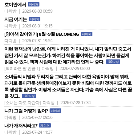
호이안에서
페이퍼
다락방 | 2026-08-03 00:59
지금 여기는
페이퍼
다락방 | 2026-08-01 19:15
[영어책 같이읽기] 8월~9월 BECOMING
페이퍼
다락방 | 2026-07-31 19:54
이런 헌책방의 낭만은, 이제 사라진 거 아니었나. 내가 알라딘 중고서
점만 가서 잘 모르는건가. 하여간 책을 좋아하는 사람이라면 즐겁게
읽을 수 있다. 책과 사람에 대한 얘기라면 언제나 좋다.
100자평
[책이라면 팔 만큼 1]
다락방 | 2026-07-29 08:00
소녀들의 비밀과 무리지음 그리고 단짝에 대한 욕망이야 말해 뭐해,
과거로 돌아간듯 생생한데겪어보지 못한 비밀에 대한 것까지도 이토
록 생생할 일인가. 이렇게 소녀들은 자란다, 가슴 속에 사실은 다른 꿈
을 갖고..
100자평
[소녀는 따로 자란다]
다락방 | 2026-07-28 17:34
니가 그걸 어떻게 알어?
페이퍼
다락방 | 2026-07-27 09:56
내가 개저씨라고?
페이퍼
다락방 | 2026-07-24 11:37