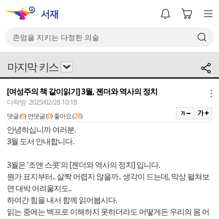
마지막 키스
[여성주의 책 같이읽기] 3월, 젠더와 역사의 정치
메뉴
다락방 2025/02/28 10:18
6
0
28
댓글 (
)
먼댓글 (
)
좋아요 (
)
안녕하십니까 여러분.
3월 도서 안내합니다.
3월은 '조앤 스콧'의 [젠더와 역사의 정치] 입니다.
뭔가 표지부터.. 살짝 어렵지 않을까.. 생각이 드는데, 막상 펼쳐보
면 대박 어려울지도..
하여간 힘을 내서 함께 읽어봅시다.
읽는 중에는 백프로 이해하지 못하더라도 어떻게든 우리의 몸 어