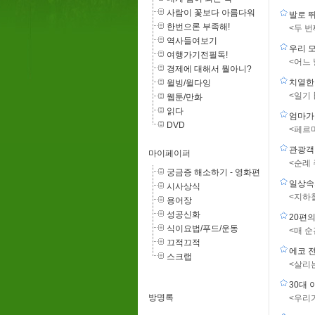
사람이 꽃보다 아름다워
발로 
한번으론 부족해!
<두 
역사들여보기
우리 
여행가기전필독!
<어느 
경제에 대해서 뭘아니?
치열한
윌빙/윌다잉
<일기
웹툰/만화
읽다
엄마가
DVD
<페르
관광객
마이페이퍼
<순례
궁금증 해소하기 - 영화편
일상속
시사상식
<지하
용어장
성공신화
20편
식이요법/푸드/운동
<매 
끄적끄적
에코 
스크랩
<살리
30대
방명록
<우리