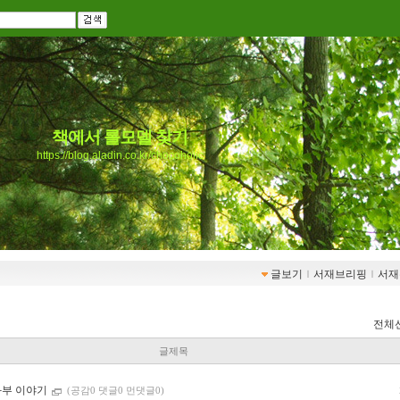
책에서 롤모델 찾기
https://blog.aladin.co.kr/chocoholic
글보기
ｌ
서재브리핑
ｌ
서재
전체
글제목
과부 이야기
(공감0 댓글0 먼댓글0)