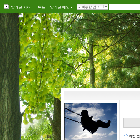
알라딘 서재
ｌ
북플
ｌ
알라딘 메인
ｌ
서재통합 검색
위장 