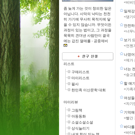
<비비
좀 늦게 가는 것이 창피한 일은
일제강
아닙니다. 사막의 낙타는 천천
<댕기
히 가기에 무사히 목적지에 닿
을 수 있지 않습니까. 무엇이든
안전하
과정이 있는 법이고, 그 과정을
<너무
묵묵히 견뎌낸 사람만이 결국
보기 
에는 값진 열매를 -
공중제비
<언젠
나였어
<제가
리스트
너는 
구매리스트
<숭고
마이리스트
할 얘
필사
<가족
한민족 이산문학 대회
여성들
마이리뷰
<자기
그림책
기억해
아동동화
<빨간
소설소설소설
바다를
상식늘리기
<바다
내게 힘이 되는 책