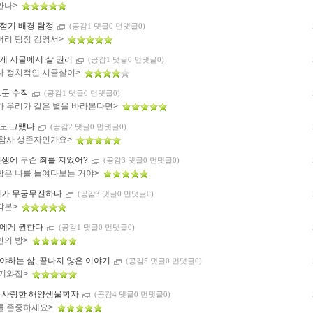
안나>
점기 배경 탐정
(공감1 댓글0 먼댓글0)
머리 탐정 김영서>
게 시골에서 살 권리
(공감1 댓글0 먼댓글0)
나 정치적인 시골살이>
드문 수작
(공감1 댓글0 먼댓글0)
가 우리가 같은 별을 바라본다면>
도 그랬다
(공감2 댓글0 먼댓글0)
 참사 생존자인가요>
전생에 무슨 죄를 지었어?
(공감3 댓글0 먼댓글0)
함은 나를 들여다보는 거야>
기가 무궁무진하다
(공감3 댓글0 먼댓글0)
각본>
에게 권한다
(공감1 댓글0 먼댓글0)
만의 방>
야하는 삶, 끝나지 않은 이야기
(공감5 댓글0 먼댓글0)
 기와집>
 사랑한 해양생물학자
(공감4 댓글0 먼댓글0)
를 존중하세요>