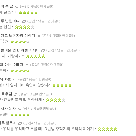
뛰며 쓴 글
(공감2 댓글0 먼댓글0)
번째 글쓰기>
모두 난민이다.
(공감2 댓글0 먼댓글0)
날 난민>
 원고 노동자의 이야기
(공감1 댓글0 먼댓글0)
 日記>
 들려줄 법한 여행 에세이
(공감2 댓글0 먼댓글0)
마타, 이탈리아>
이 아닌 순례자
(공감3 댓글0 먼댓글0)
 주택>
의 차별
(공감2 댓글0 먼댓글0)
철에서 옆자리에 흑인이 앉았다>
의 독후감
(공감3 댓글0 먼댓글0)
순간 흔들려도 매일 우아하게>
전사가 되자
(공감2 댓글0 먼댓글0)
는 일>
 이후 필독서
(공감4 댓글0 먼댓글0)
가 우리를 우리라고 부를 때 : N번방 추적기와 우리의 이야기>