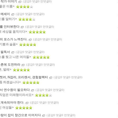
 작가 이야기
(공감0 댓글0 먼댓글0)
 좋은 이름>
 에세이
(공감0 댓글0 먼댓글0)
기를 말하기>
를 인터뷰한다
(공감0 댓글0 먼댓글0)
로 세상을 움직이다>
의 포스가 느껴진다.
(공감0 댓글0 먼댓글0)
 기쁨과 슬픔>
 필독서
(공감0 댓글0 먼댓글0)
스를 찢고 나온 여자들>
마흔에 도전하라
(공감0 댓글0 먼댓글0)
, 발레>
찟러, N잡러, 프리랜서, 경험컬렉터
(공감0 댓글0 먼댓글0)
 좀 하겠습니다>
서 연수원이 필요하다
(공감0 댓글0 먼댓글0)
 직업은 미래형이라서요>
 계속되어야 한다.
(공감2 댓글0 먼댓글0)
진 여성들>
사랑이 잡지 창간으로 이어지다
(공감0 댓글0 먼댓글0)