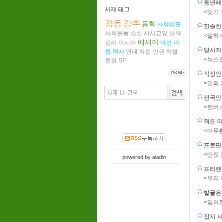
동년배
서재 태그
<잊기
감동
강추
동화
사회비판
진솔한
사회운동
소설
시사교양
실화
<말하
에세이
심리
아시아
여성
여
당사자
행
역사
연대
유럽
인권
차별
<뉴스
환경
SF
직장인
<일의
전국민
<캔버
뭐든 
<아무튼
프로딴
<딴짓
powered by
aladin
프리랜
<우리
발굴은
<잊혀
잡지 