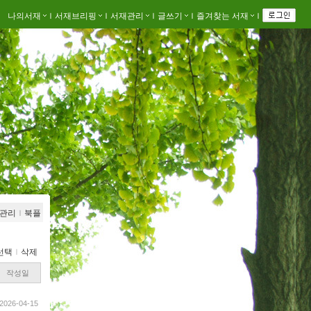
나의서재
ｌ
서재브리핑
ｌ
서재관리
ｌ
글쓰기
ｌ
즐겨찾는 서재
ｌ
관리
ｌ
북플
선택
ｌ
삭제
작성일
2026-04-15