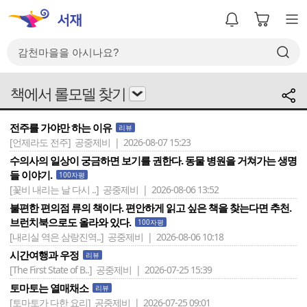
책에서 롤모델 찾기
전주를 가야만 하는 이유
리뷰
[언제라도 전주]
공중제비 | 2026-08-07 15:23
수의사의 일상이 궁금하면 보기를 권한다. 동물 병원을 거쳐가는 생명
들 이야기.
100자평
[꽃비 내리는 날 다시 ..]
공중제비 | 2026-08-06 13:52
불편한 편의점 류의 책이다. 편안하게 읽고 싶은 책을 찾는다면 추천.
브런치북으로도 올라와 있다.
100자평
[내리실 역은 삼랑진역..]
공중제비 | 2026-08-06 10:18
시간여행과 우정
리뷰
[The First State of B..]
공중제비 | 2026-07-25 15:39
토마토는 열매채소
리뷰
[토마토가 다한 요리]
공중제비 | 2026-07-25 09:01