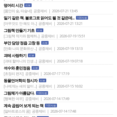
덩어리 시간
리뷰
[품안의 숲, 따숲네]
공중제비 | 2026-07-21 13:45
일기 같은 책. 블로그로 읽어도 될 것 같은데...
100자평
[아무것도 안 해도 아..]
공중제비 | 2026-07-21 13:21
그림책 만들기 기초
리뷰
[그림책 작가와 함께하..]
공중제비 | 2026-07-19 15:51
부안 담양 정읍 고창 등
리뷰
[만화 나의 문화유산 ..]
공중제비 | 2026-07-19 13:13
괴테 사랑하기
리뷰
[괴테 할머니의 인생 ..]
공중제비 | 2026-07-19 07:18
석수와 훈민정음
리뷰
[초정리 편지]
공중제비 | 2026-07-17 17:19
동물언어학의 창시자
리뷰
[나에게는 새의 말이 ..]
공중제비 | 2026-07-15 16:02
그림체가 아름답다.
100자평
[행복한 여우]
공중제비 | 2026-07-14 17:49
계속 곱씹어 보게 되는 책
100자평
[알바트로스의 꿈]
공중제비 | 2026-07-14 17:48