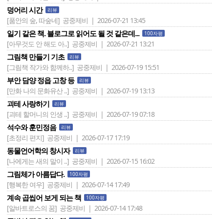
덩어리 시간
리뷰
[품안의 숲, 따숲네]
공중제비 | 2026-07-21 13:45
일기 같은 책. 블로그로 읽어도 될 것 같은데...
100자평
[아무것도 안 해도 아..]
공중제비 | 2026-07-21 13:21
그림책 만들기 기초
리뷰
[그림책 작가와 함께하..]
공중제비 | 2026-07-19 15:51
부안 담양 정읍 고창 등
리뷰
[만화 나의 문화유산 ..]
공중제비 | 2026-07-19 13:13
괴테 사랑하기
리뷰
[괴테 할머니의 인생 ..]
공중제비 | 2026-07-19 07:18
석수와 훈민정음
리뷰
[초정리 편지]
공중제비 | 2026-07-17 17:19
동물언어학의 창시자
리뷰
[나에게는 새의 말이 ..]
공중제비 | 2026-07-15 16:02
그림체가 아름답다.
100자평
[행복한 여우]
공중제비 | 2026-07-14 17:49
계속 곱씹어 보게 되는 책
100자평
[알바트로스의 꿈]
공중제비 | 2026-07-14 17:48