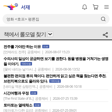
책에서 롤모델 찾기
전주를 가야만 하는 이유
리뷰
[언제라도 전주]
공중제비 | 2026-08-07 15:23
수의사의 일상이 궁금하면 보기를 권한다. 동물 병원을 거쳐가는 생명
들 이야기.
100자평
[꽃비 내리는 날 다시 ..]
공중제비 | 2026-08-06 13:52
불편한 편의점 류의 책이다. 편안하게 읽고 싶은 책을 찾는다면 추천.
브런치북으로도 올라와 있다.
100자평
[내리실 역은 삼랑진역..]
공중제비 | 2026-08-06 10:18
시간여행과 우정
리뷰
[The First State of B..]
공중제비 | 2026-07-25 15:39
토마토는 열매채소
리뷰
[토마토가 다한 요리]
공중제비 | 2026-07-25 09:01