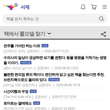
책에서 롤모델 찾기
전주를 가야만 하는 이유
리뷰
[언제라도 전주]
공중제비 | 2026-08-07 15:23
수의사의 일상이 궁금하면 보기를 권한다. 동물 병원을 거쳐가는 생명
들 이야기.
100자평
[꽃비 내리는 날 다시 ..]
공중제비 | 2026-08-06 13:52
불편한 편의점 류의 책이다. 편안하게 읽고 싶은 책을 찾는다면 추천.
브런치북으로도 올라와 있다.
100자평
[내리실 역은 삼랑진역..]
공중제비 | 2026-08-06 10:18
시간여행과 우정
리뷰
[The First State of B..]
공중제비 | 2026-07-25 15:39
토마토는 열매채소
리뷰
[토마토가 다한 요리]
공중제비 | 2026-07-25 09:01