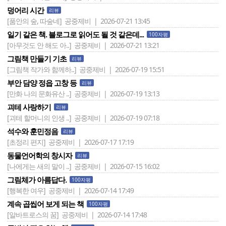
덩어리 시간
리뷰
[품안의 숲, 따숲네]
공중제비 | 2026-07-21 13:45
일기 같은 책. 블로그로 읽어도 될 것 같은데...
100자평
[아무것도 안 해도 아..]
공중제비 | 2026-07-21 13:21
그림책 만들기 기초
리뷰
[그림책 작가와 함께하..]
공중제비 | 2026-07-19 15:51
부안 담양 정읍 고창 등
리뷰
[만화 나의 문화유산 ..]
공중제비 | 2026-07-19 13:13
괴테 사랑하기
리뷰
[괴테 할머니의 인생 ..]
공중제비 | 2026-07-19 07:18
석수와 훈민정음
리뷰
[초정리 편지]
공중제비 | 2026-07-17 17:19
동물언어학의 창시자
리뷰
[나에게는 새의 말이 ..]
공중제비 | 2026-07-15 16:02
그림체가 아름답다.
100자평
[행복한 여우]
공중제비 | 2026-07-14 17:49
계속 곱씹어 보게 되는 책
100자평
[알바트로스의 꿈]
공중제비 | 2026-07-14 17:48