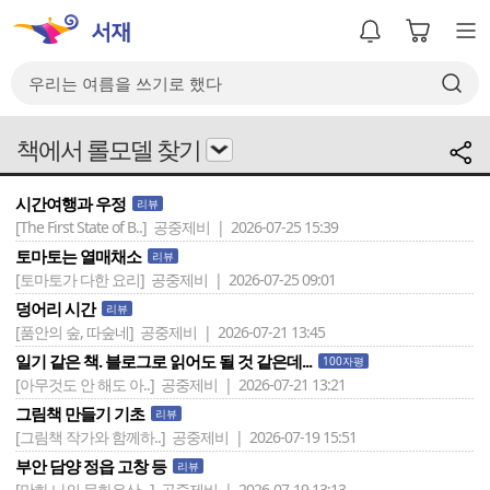
책에서 롤모델 찾기
시간여행과 우정
리뷰
[The First State of B..]
공중제비 | 2026-07-25 15:39
토마토는 열매채소
리뷰
[토마토가 다한 요리]
공중제비 | 2026-07-25 09:01
덩어리 시간
리뷰
[품안의 숲, 따숲네]
공중제비 | 2026-07-21 13:45
일기 같은 책. 블로그로 읽어도 될 것 같은데...
100자평
[아무것도 안 해도 아..]
공중제비 | 2026-07-21 13:21
그림책 만들기 기초
리뷰
[그림책 작가와 함께하..]
공중제비 | 2026-07-19 15:51
부안 담양 정읍 고창 등
리뷰
[만화 나의 문화유산 ..]
공중제비 | 2026-07-19 13:13