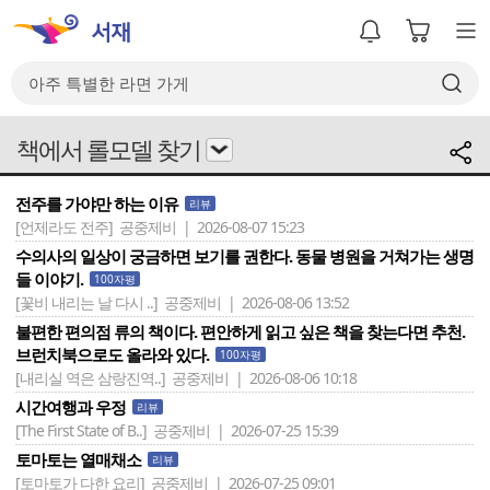
책에서 롤모델 찾기
전주를 가야만 하는 이유
리뷰
[언제라도 전주]
공중제비 | 2026-08-07 15:23
수의사의 일상이 궁금하면 보기를 권한다. 동물 병원을 거쳐가는 생명
들 이야기.
100자평
[꽃비 내리는 날 다시 ..]
공중제비 | 2026-08-06 13:52
불편한 편의점 류의 책이다. 편안하게 읽고 싶은 책을 찾는다면 추천.
브런치북으로도 올라와 있다.
100자평
[내리실 역은 삼랑진역..]
공중제비 | 2026-08-06 10:18
시간여행과 우정
리뷰
[The First State of B..]
공중제비 | 2026-07-25 15:39
토마토는 열매채소
리뷰
[토마토가 다한 요리]
공중제비 | 2026-07-25 09:01