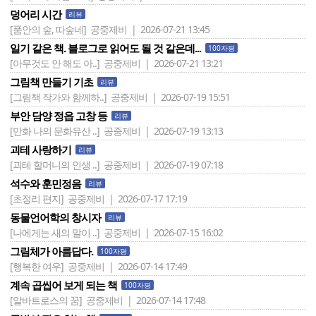
덩어리 시간
리뷰
[품안의 숲, 따숲네]
공중제비 | 2026-07-21 13:45
일기 같은 책. 블로그로 읽어도 될 것 같은데...
100자평
[아무것도 안 해도 아..]
공중제비 | 2026-07-21 13:21
그림책 만들기 기초
리뷰
[그림책 작가와 함께하..]
공중제비 | 2026-07-19 15:51
부안 담양 정읍 고창 등
리뷰
[만화 나의 문화유산 ..]
공중제비 | 2026-07-19 13:13
괴테 사랑하기
리뷰
[괴테 할머니의 인생 ..]
공중제비 | 2026-07-19 07:18
석수와 훈민정음
리뷰
[초정리 편지]
공중제비 | 2026-07-17 17:19
동물언어학의 창시자
리뷰
[나에게는 새의 말이 ..]
공중제비 | 2026-07-15 16:02
그림체가 아름답다.
100자평
[행복한 여우]
공중제비 | 2026-07-14 17:49
계속 곱씹어 보게 되는 책
100자평
[알바트로스의 꿈]
공중제비 | 2026-07-14 17:48