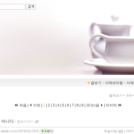
글보기
ｌ
서재브리핑
ｌ
서재
펼쳐보기
5개
처음 |
이전 |
1
|
2
|
3
|
4
|
5
|
6
|
7
|
8
|
9
|
10
|
다음
|
마지막
 아니다
ｌ
출판이야기
g.aladin.co.kr/3279/1117415
하늘바람
(
) l 2007