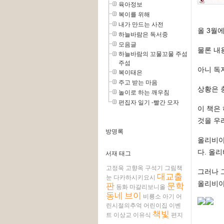
육아정보
복이를 위해
내가 만드는 사전
올 3월
하늘바람은 독서중
모음글
물론 내
하늘바람의 꼬물꼬물 주섬
주섬
아니 독
복이태은
주고 받는 마음
상황은 
놀이로 하는 깨우침
편집자 일기 -빨간 모자
이 책은
것을 우
방명록
올리비아
다. 올
서재 태그
고정욱
고향옥
구석기
그림책
그러나 
대교출
눈
다카하시키요시
올리비아
판
문학
동화
마갈리보니올
동네
브이
비룡소
아기
어
린시절의추억
어린이집
이벤
책빛
트
이상교
이유식
편지