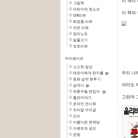
이 책이
그림책
어린이와 청소년
이 책의
Gift리뷰
화장품 리뷰
퍼온 리뷰
정리노트
밑줄긋기
포토리뷰
마이페이퍼
소소한 일상
우리 나
태은이에게 편지를
동화 습작 분투기
아마도 
습작시
좌충우돌 편집자
그런데 
출판이야기
온라인 전시회
우리말 우리글
요리
아름다운 헌책방
이벤트와 공모
운동