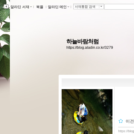
알라딘 서재
ｌ
북플
ｌ
알라딘 메인
ｌ
서재통합 검색
하늘바람처럼
https://blog.aladin.co.kr/3279
이건
https://blo