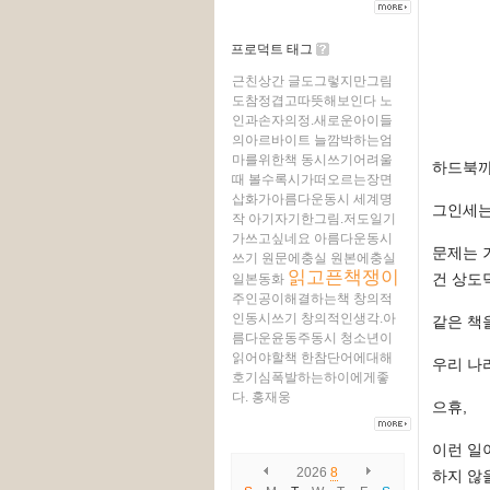
프로덕트 태그
근친상간
글도그렇지만그림
도참정겹고따뜻해보인다
노
인과손자의정.새로운아이들
의아르바이트
늘깜박하는엄
마를위한책
동시쓰기어려울
하드북까
때
볼수록시가떠오르는장면
삽화가아름다운동시
세계명
그인세는
작
아기자기한그림.저도일기
가쓰고싶네요
아름다운동시
문제는 
쓰기
원문에충실
원본에충실
읽고픈책쟁이
건 상도
일본동화
주인공이해결하는책
창의적
인동시쓰기
창의적인생각.아
같은 책
름다운윤동주동시
청소년이
읽어야할책
한참단어에대해
우리 나
호기심폭발하는하이에게좋
다.
홍재웅
으휴,
이런 일
2026
8
하지 않