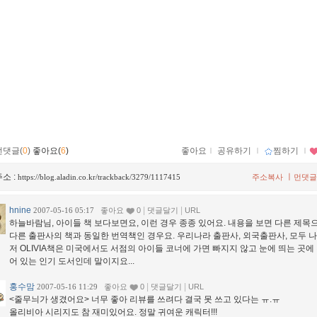
먼댓글(
0
)
좋아요(
6
)
좋아요
ｌ
공유하기
ｌ
찜하기
ｌ
소 :
ㅣ
https://blog.aladin.co.kr/trackback/3279/1117415
주소복사
먼댓글
hnine
|
|
2007-05-16 05:17
좋아요
0
댓글달기
URL
하늘바람님, 아이들 책 보다보면요, 이런 경우 종종 있어요. 내용을 보면 다른 제목
다른 출판사의 책과 동일한 번역책인 경우요. 우리나라 출판사, 외국출판사, 모두 
저 OLIVIA책은 미국에서도 서점의 아이들 코너에 가면 빠지지 않고 눈에 띄는 곳에
어 있는 인기 도서인데 말이지요...
홍수맘
|
|
2007-05-16 11:29
좋아요
0
댓글달기
URL
<줄무늬가 생겼어요> 너무 좋아 리뷰를 쓰려다 결국 못 쓰고 있다는 ㅠ.ㅠ
올리비아 시리지도 참 재미있어요. 정말 귀여운 캐릭터!!!