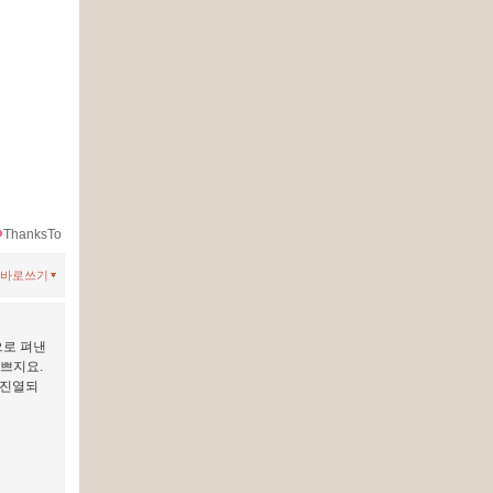
ThanksTo
바로쓰기
으로 펴낸
나쁘지요.
 진열되