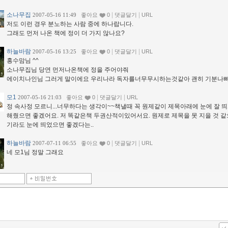
소나무집
|
|
2007-05-16 11:49
좋아요
0
댓글달기
URL
저도 이런 경우 분노하는 사람 중에 하나랍니다.
그래도 먼저 나온 책에 정이 더 가지 않나요?
하늘바람
|
|
2007-05-16 13:25
좋아요
0
댓글달기
URL
홍수맘님 ^^
소나무집님 당연 먼저나온책에 정을 주어야줘
에이치나인님 그러게 말이에요 우리나라 독자를너무무시하는것같아 괜히 기분나
모1
|
|
2007-05-16 21:03
좋아요
0
댓글달기
URL
정 속사정 모르니...너무하다는 생각이~~책낼때 꼭 원제같이 제목아래에 눈에 잘 
해줬으면 좋겠어요. 저 똑같은책 두권산적이있어서요. 원제로 제목을 못 지을 것 같
기라도 눈에 띄었으면 좋겠다는..
하늘바람
|
|
2007-07-11 06:55
좋아요
0
댓글달기
URL
네 모1님 정말 그래요