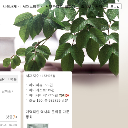
나의서재
ｌ
서재브리핑
ｌ
서재관리
ｌ
글쓰기
ｌ
즐겨찾는 서재
ｌ
서재지수
: 133406점
관리
ｌ
북플
마이리뷰:
편
779
마이리스트:
편
19
날짜순
마이페이퍼:
편
2372
오늘 190, 총 982729 방문
매력적인 역사와 문화를 다룬
동화
댓글(
6
)
-05-16 04:00