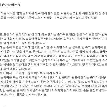
지 손가락 빠는 것
 아들 녀석은 엄지 손가락을 계속 빨아 왔거든요. 처음에는 그렇게 하면 잠을 더 잘 수 
 좋았는데요. 지금은 나중에 고쳐지지 않는 나쁜 습관이 되 버릴까봐 두려워요.
로 모든 아기들이 태어난 첫 해에 어느 땐가는 손가락을 빨죠. 많은 아기들은 엄마 
한 습관을 시작해요. 놀랄만한 일은 아니죠. 아기의 입은 단지 먹기 위해서 뿐만이 아
을 얻기 위해서도 중요한 기관입니다.
에는 손이 우연한 기회에 입으로 들어갈 수 있지만 아기는 곧바로 입 속의 손가락이 
가져다 준다는 것을 배우죠. 곧 바로 아기는 규칙적으로 손가락을 입에 넣게 되죠. 결국에
이 엄지 손가락이 빨기에는 가장 효과적이고 만족을 가져다 주는 손가락이라고 결정합
 부모님은 그러한 습관이 귀엽다고 생각 하시거나 부모님이 가르쳐주지도 않았는데 스
는 방법을 찾아냈다고 생각해서 기뻐할 수 조차 있습니다. 그런데, 몇 주가 지나고 습관
게 되면 걱정이 시작되죠.
하지 마시고 아기가 그렇게 하도록 내버려 두세요.
 손가락을 빠는 것 자체가 위험하다거나 정서적인 문제의 원인이 된다는 증거가 없습니다
 것이 5세 경에 끝난다면 고르지 못한 영구치의 원인이 되지도 않죠. 발생한 입모양의 
 습관이 없어지면 정상으로 되돌아 옵니다. 다만 장난감을 주거나 손가락·손 놀이(짝
 코, 입 놀이 등)를 하게 해서 손가락을 입에 가져가지 못하게 하세요. 손을 붙잡으시거나
해서 손가락의 활동을 방지 하시든지요.