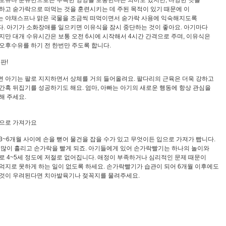
하고 숟가락으로 떠먹는 것을 훈련시키는 데 주된 목적이 있기 때문에 이
 야채스프나 맑은 국물을 조금씩 떠먹이면서 숟가락 사용에 익숙해지도록
. 아기가 소화장애를 일으키면 이유식을 잠시 중단하는 것이 좋아요. 아기마다
지만 대개 수유시간은 보통 오전 6시에 시작해서 4시간 간격으로 주며, 이유식은
오후수유를 하기 전 한번만 주도록 합니다.
판!
 아기는 팔로 지지하면서 상체를 거의 들어올려요. 팔다리의 근육은 더욱 강하고
간혹 뒤집기를 성공하기도 해요. 엄마, 아빠는 아기의 새로운 행동에 항상 관심을
해 주세요.
으로 가져가요
3~6개월 사이에 손을 뻗어 물건을 잡을 수가 있고 무엇이든 입으로 가져가 빱니다.
 많이 흘리고 손가락을 빨게 되죠. 아기들에게 있어 손가락빨기는 하나의 놀이와
로 4~5세 정도에 저절로 없어집니다. 애정이 부족하거나 심리적인 문제 때문이
억지로 못하게 하는 일이 없도록 하세요. 손가락빨기가 습관이 되어 6개월 이후에도
것이 우려된다면 치아발육기나 젖꼭지를 물려주세요.