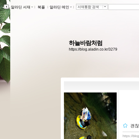
알라딘 서재
ｌ
북플
ｌ
알라딘 메인
ｌ
서재통합 검색
하늘바람처럼
https://blog.aladin.co.kr/3279
괜찮
https://blo