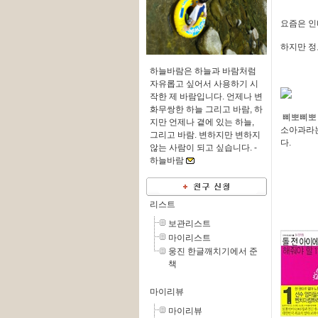
요즘은 인
하지만 정
하늘바람은 하늘과 바람처럼
자유롭고 싶어서 사용하기 시
작한 제 바람입니다. 언제나 변
화무쌍한 하늘 그리고 바람, 하
삐뽀삐뽀 
지만 언제나 곁에 있는 하늘,
소아과라는
그리고 바람. 변하지만 변하지
다.
않는 사람이 되고 싶습니다. -
하늘바람
리스트
보관리스트
마이리스트
웅진 한글깨치기에서 준
책
마이리뷰
마이리뷰