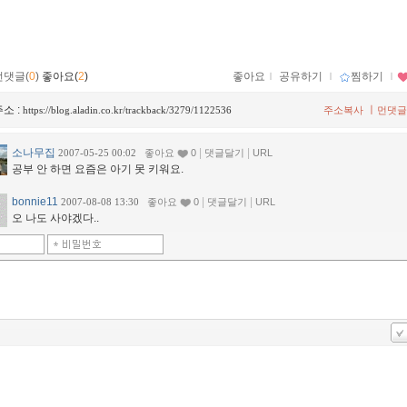
먼댓글(
0
)
좋아요(
2
)
좋아요
ｌ
공유하기
ｌ
찜하기
ｌ
소 :
ㅣ
https://blog.aladin.co.kr/trackback/3279/1122536
주소복사
먼댓글
소나무집
|
|
2007-05-25 00:02
좋아요
0
댓글달기
URL
공부 안 하면 요즘은 아기 못 키워요.
bonnie11
|
|
2007-08-08 13:30
좋아요
0
댓글달기
URL
오 나도 사야겠다..