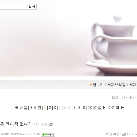
글보기
ｌ
서재브리핑
ｌ
서재
펼쳐보기
5개
처음 |
이전 |
1
|
2
|
3
|
4
|
5
|
6
|
7
|
8
|
9
|
10
|
다음
|
마지막
은 육아책 없나?
ｌ
육아정보
g.aladin.co.kr/3279/1122536
하늘바람
(
) l 2007