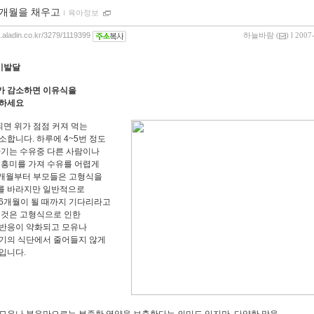
4개월을 채우고
ｌ
육아정보
g.aladin.co.kr/3279/1119399
하늘바람
(
) l 2007
기발달
가 감소하면 이유식을
작하세요
되면 위가 점점 커져 먹는
소합니다. 하루에 4~5번 정도
아기는 수유중 다른 사람이나
 흥미를 가져 수유를 어렵게
4개월부터 부모들은 고형식을
를 바라지만 일반적으로
6개월이 될 때까지 기다리라고
이것은 고형식으로 인한
반응이 약화되고 모유나
기의 식단에서 줄어들지 않게
입니다.
모유나 분유만으로는 부족한 영양을 보충한다는 의미도 있지만, 다양한 맛을