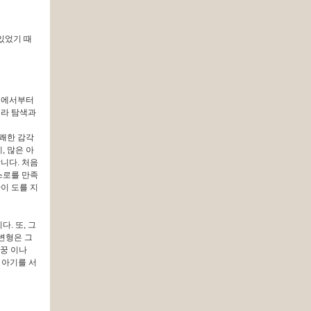
있었기 때
뱃속에서부터
니라 탐색과
유쾌한 감각
, 많은 아
니다. 처음
스로를 만족
이 도를 지
. 또, 그
변형은 그
짜꿍 이나
 아기를 서