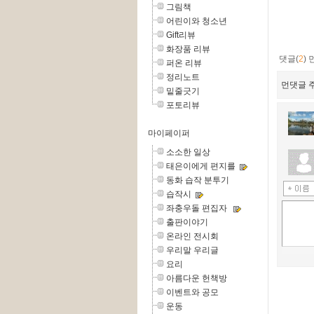
그림책
어린이와 청소년
Gift리뷰
화장품 리뷰
댓글(
2
)
퍼온 리뷰
정리노트
먼댓글 주
밑줄긋기
포토리뷰
마이페이퍼
소소한 일상
태은이에게 편지를
동화 습작 분투기
습작시
좌충우돌 편집자
출판이야기
온라인 전시회
우리말 우리글
요리
아름다운 헌책방
이벤트와 공모
운동