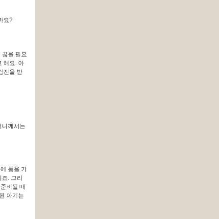
까요?
 끊을 필요
 해요. 아
검진을 받
할머니께서는
에 등을 기
죠. 그리
 준비될 때
락된 아기는