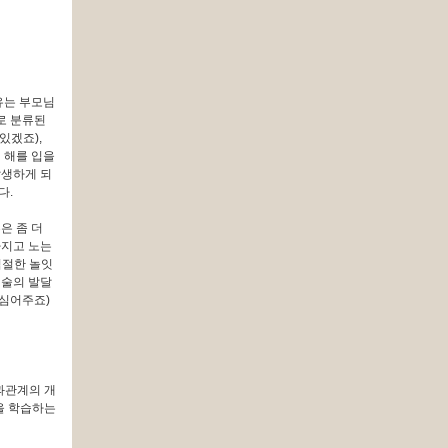
유는 부모님
로 분류된
있겠죠),
 해를 입을
발생하게 되
다.
은 좀 더
가지고 노는
적절한 놀잇
기술의 발달
 심어주죠)
과관계의 개
등을 학습하는