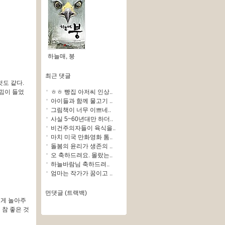
하늘매, 붕
최근 댓글
것도 같다.
ㅎㅎ 빵집 아저씨 인상..
낌이 들었
아이들과 함께 물고기 ..
그림책이 너무 이쁘네..
사실 5~60년대만 하더..
비건주의자들이 육식을..
마치 미국 만화영화 톰..
돌봄의 윤리가 생존의 ..
오 축하드려요. 몰랐는..
하늘바람님 축하드려..
엄마는 작가가 꿈이고 ..
먼댓글 (트랙백)
떻게 놀아주
참 좋은 것