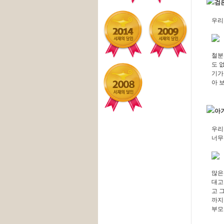
검
우리
철분
도 
기가
아 
아
우리
너무
많은
대고
고 
까지
부모