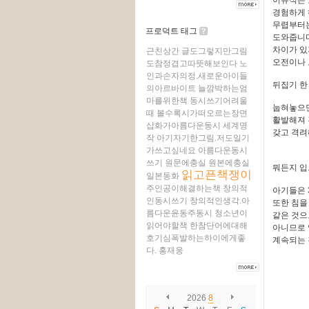
경험하게 
무렵부터는
프로덕트 태그
도와줍니다
차이가 있
근친상간
글도그렇지만그림
오전이나 
도참정겹고따뜻해보인다
노
인과손자의정.새로운아이들
뒤집기 한 
의아르바이트
늘깜박하는엄
마를위한책
동시쓰기어려울
눕혀놓으면
때
볼수록시가떠오르는장면
활발해져 
삽화가아름다운동시
세계명
갖고 격려
작
아기자기한그림.저도일기
가쓰고싶네요
아름다운동시
쓰기
원문에충실
원본에충실
뭐든지 입
읽고픈책쟁이
일본동화
주인공이해결하는책
창의적
아기들은 
인동시쓰기
창의적인생각.아
또한 침을
름다운윤동주동시
청소년이
같은 것으
읽어야할책
한참단어에대해
아니므로 
호기심폭발하는하이에게좋
계속되는 
다.
홍재웅
2026
8