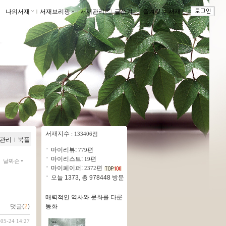
나의서재
ｌ
서재브리핑
ｌ
서재관리
ｌ
글쓰기
ｌ
즐겨찾는 서재
ｌ
서재지수
: 133406점
관리
ｌ
북플
마이리뷰:
편
779
마이리스트:
편
19
날짜순
마이페이퍼:
편
2372
오늘 1373, 총 978448 방문
매력적인 역사와 문화를 다룬
동화
댓글(
2
)
-05-24 14:27