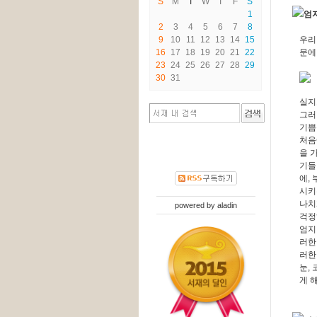
S
M
T
W
T
F
S
1
엄
2
3
4
5
6
7
8
9
10
11
12
13
14
15
우리
16
17
18
19
20
21
22
문에
23
24
25
26
27
28
29
30
31
실지
그러
기쁨
처음
을 
기들
에,
시키
나치
powered by
aladin
걱정
엄지
러한
러한
눈,
게 