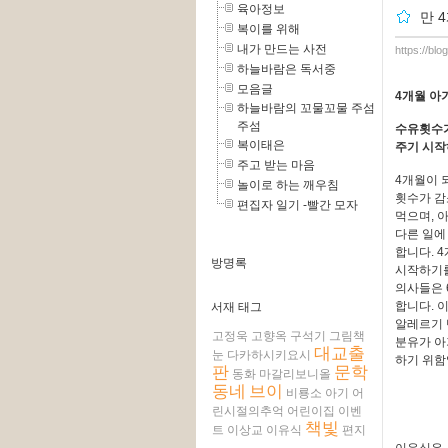
육아정보
만 
복이를 위해
내가 만드는 사전
https://blo
하늘바람은 독서중
모음글
4개월 아
하늘바람의 꼬물꼬물 주섬
주섬
수유횟수
복이태은
주기 시
주고 받는 마음
4개월이 
놀이로 하는 깨우침
횟수가 감
편집자 일기 -빨간 모자
먹으며, 
다른 일에
합니다. 
방명록
시작하기
의사들은 
합니다. 
서재 태그
알레르기 
고정욱
고향옥
구석기
그림책
분유가 아
대교출
눈
다카하시키요시
하기 위함
판
문학
동화
마갈리보니올
동네
브이
비룡소
아기
어
린시절의추억
어린이집
이벤
책빛
트
이상교
이유식
편지
이유식은 