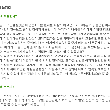
기 놀잇감
에 적절한가?
님이 구입한 놀잇감이 연령에 적합한지를 확실히 하고 넘어가야 하는 가장 분명한 이
가 먼저 알아보고 좋아할 것이기 때문입니다. 아기가 더 나이든 아기에게 적합한 것으
감에 흥미를 갖는다고 해도(조금 낮은 수준으로 그 놀잇감을 가지고 이럭저럭 놀 수는 
에 적합하다는 것은 안정성이 고려되었다는 것을 의미하기 때문에 그 놀잇감으로 인해
있다는 거죠. 놀잇감에 준비되기 전에 아기에게 놀잇감을 주게 되면 또 다른 문제점이 
요. 아기가 그 놀잇감에 준비되는 시기에는 이미 그것에 싫증나 있을 수 있다는 것입니
면 부모님 아기에게 놀잇감이 적절한지를 어떻게 알 수 있을까요?
지 방법은 놀잇감에 표시된 적정연령이죠. 부모님 아기가 보통 아기 보다 좀 더 일찍 혹
에 어떤 놀잇감에 적합하게 될 수 있지만 말이예요. 또 다른 방법은 아기가 놀잇감을 
 관찰하는 것입니다. 아기가 그 놀잇감을 원래의 사용방식에 알맞게 가지고 노나요? 
 아기가 이미 학습한 기술들을 완전히 익힐 수 있도록 돕거나 이제 막 접촉한 새로운 
향상시킬 수 있게 하는 것입니다. 너무 쉽지도(싫증나게 하죠), 너무 어렵지도(실패감을
야 하죠.
을 주는가?
가 성장해 감에 따라 아이에게 눈과 손의 협응능력, 대근육·소근육 운동 통제 능력, 인
 색과 모양 구별과 짝짓기, 청각 구별, 공간관계, 사회적·언어적 발달, 상상력, 창의성 
도움을 줄 수 있는 놀잇감이 좋습니다.