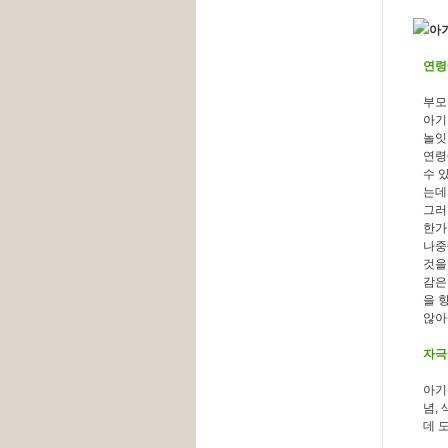
아
연령
부모
아기
놀잇
연령
수 
는데
그러
한가
나중
것을
감은
을 
않아
자극
아기
념,
데 