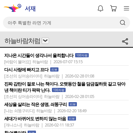
하늘바람처럼
지나온 시간들이 생각나서 울컥합니다
100자평
[바람이 불어요]
하늘바람 | 2026-07-07 15:15
다시 사랑에 빠지고 프다
리뷰
[조선의 싱어송라이터]
하늘바람 | 2026-02-28 01:08
진짜 감탄이 절로 나는 책이다. 오랫동안 철을 담금질하듯 갈고 닦아
낸 책이란 티가 팍팍 난다.
100자평
[조선의 싱어송라이터]
하늘바람 | 2026-02-28 01:05
세상을 살리는 작은 생명, 쇠똥구리
리뷰
[나는 쇠똥구리다]
하늘바람 | 2026-02-20 18:49
세대가 바뀌어도 변하지 않는 마음
리뷰
[개나소나]
하늘바람 | 2026-02-11 18:37
참 어른이란
리뷰