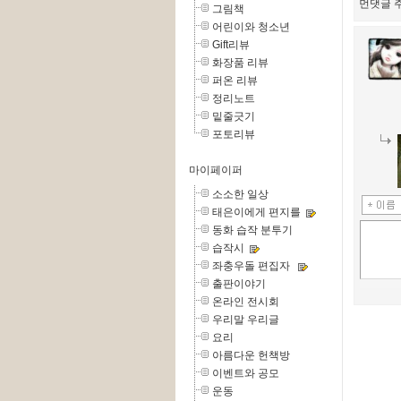
먼댓글 주
그림책
어린이와 청소년
Gift리뷰
화장품 리뷰
퍼온 리뷰
정리노트
밑줄긋기
포토리뷰
마이페이퍼
소소한 일상
태은이에게 편지를
동화 습작 분투기
습작시
좌충우돌 편집자
출판이야기
온라인 전시회
우리말 우리글
요리
아름다운 헌책방
이벤트와 공모
운동