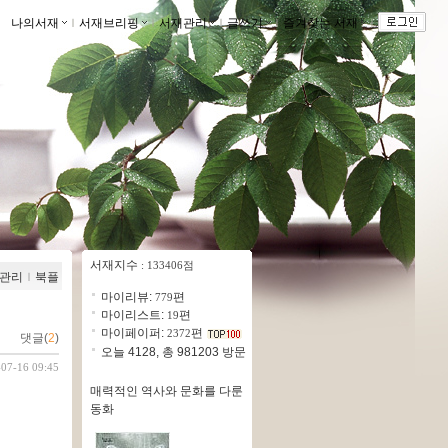
나의서재
ｌ
서재브리핑
ｌ
서재관리
ｌ
글쓰기
ｌ
즐겨찾는 서재
ｌ
서재지수
: 133406점
관리
ｌ
북플
마이리뷰:
편
779
마이리스트:
편
19
마이페이퍼:
편
2372
댓글(
2
)
오늘 4128, 총 981203 방문
-07-16 09:45
매력적인 역사와 문화를 다룬
동화