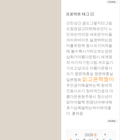
프로덕트 태그
근친상간
글도그렇지만그림
도참정겹고따뜻해보인다
노
인과손자의정.새로운아이들
의아르바이트
늘깜박하는엄
마를위한책
동시쓰기어려울
때
볼수록시가떠오르는장면
삽화가아름다운동시
세계명
작
아기자기한그림.저도일기
가쓰고싶네요
아름다운동시
쓰기
원문에충실
원본에충실
읽고픈책쟁이
일본동화
주인공이해결하는책
창의적
인동시쓰기
창의적인생각.아
름다운윤동주동시
청소년이
읽어야할책
한참단어에대해
호기심폭발하는하이에게좋
다.
홍재웅
2026
8