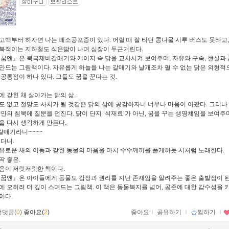
고백부터 하자면 나는 페소공포증이 있다. 어릴 때 잘 타던 콩나물 시루 버스도 못타고
북적이는 지하철도 식은땀이 나며 심장이 두근거린다.
 꿈엔』은 북극제비갈매기와 케이지 속 닭을 교차시켜 보여주며, 자유와 구속, 현실과 
만드는 그림책이다. 자유롭게 하늘을 나는 갈매기와 날개조차 펼 수 없는 닭은 외형적
 공통점이 하나 있다. 그들도 꿈을 꾼다는 것.
에 갇힌 채 살아가는 닭의 삶.
도 없고 절망도 사치가 될 것같은 닭의 삶에 공감하자니 너무나 마음이 아팠다. 그러나
 안의 침묵에 질문을 던진다. 닭이 단지 ‘식재료’가 아닌, 꿈을 꾸는 생명체임을 보여주
을 다시 생각하게 만든다.
매기라니~~~~
꾸다니.
유로운 새의 이동과 갇힌 동물의 마음을 마치 수수께끼를 풀게하듯 시처럼 노래한다.
딱 좋은.
음이 저릿저릿한 책이다.
 꿈엔』은 아이들에게 동물도 감정과 권리를 지닌 존재임을 알려주는 좋은 출발점이 된
에 오히려 더 깊이 스며드는 그림책. 이 책은 동물복지를 넘어, 공존에 대한 감수성을 
이다.
먼댓글(
0
)
좋아요(
2
)
좋아요
ｌ
공유하기
ｌ
찜하기
ｌ