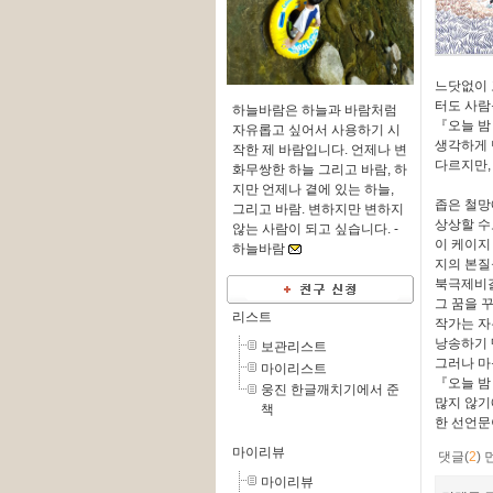
느닷없이 
터도 사람
하늘바람은 하늘과 바람처럼
『오늘 밤
자유롭고 싶어서 사용하기 시
생각하게 
작한 제 바람입니다. 언제나 변
다르지만,
화무쌍한 하늘 그리고 바람, 하
지만 언제나 곁에 있는 하늘,
좁은 철망
그리고 바람. 변하지만 변하지
상상할 수
않는 사람이 되고 싶습니다. -
이 케이지
하늘바람
지의 본질
북극제비갈
그 꿈을 
리스트
작가는 자
낭송하기 
보관리스트
그러나 마
마이리스트
『오늘 밤
웅진 한글깨치기에서 준
많지 않기
책
한 선언문
마이리뷰
댓글(
2
)
마이리뷰