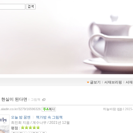
글보기
ｌ
서재브리핑
ｌ
서재
 현실이 된다면
ｌ
그림책
og.aladin.co.kr/3279/16596326
하늘바람
(
) l 2025
오늘 밤 꿈엔
ㅣ
책가방 속 그림책
최진희 지음 / 계수나무 / 2021년 12월
평점 :