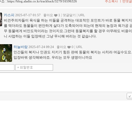
소 :
ㅣ
https://blog.aladin.co.kr/trackback/3279/16596326
주소복사
먼댓글
카스피
|
|
2025-07-17 01:57
좋아요
1
댓글달기
URL
비건주의자들이 육식을 하는 이들을 공격하는 대표적인 포인트가 바로 동물 복지지
를 먹더라도 동물들이 편안하게 살다가 도축되어야 되는데 현재의 농장과 육가공 
무 동물에게 비인도적이라는 것이지요.그런데 동물복지를 할 경우 아무래도 비용이
니 사업하는 이들 입장에선 그냥 무시해 버리는 것 같습니다.
하늘바람
|
2025-07-24 09:24
좋아요
0
URL
인간들의 복지나 인권도 지키기 힘든 판에 동물의 복지는 사치라 여길수도요.
입장바꿔 생각해봐야죠. 우리는 모두 생명이니까요