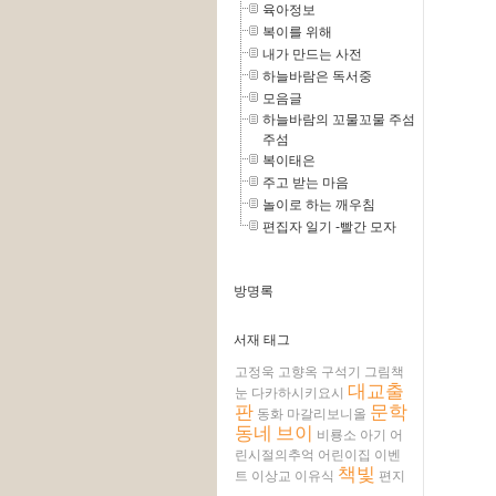
육아정보
복이를 위해
내가 만드는 사전
하늘바람은 독서중
모음글
하늘바람의 꼬물꼬물 주섬
주섬
복이태은
주고 받는 마음
놀이로 하는 깨우침
편집자 일기 -빨간 모자
방명록
서재 태그
고정욱
고향옥
구석기
그림책
대교출
눈
다카하시키요시
판
문학
동화
마갈리보니올
동네
브이
비룡소
아기
어
린시절의추억
어린이집
이벤
책빛
트
이상교
이유식
편지