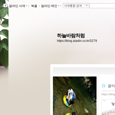
알라딘 서재
ｌ
북플
ｌ
알라딘 메인
ｌ
서재통합 검색
하늘바람처럼
https://blog.aladin.co.kr/3279
꿈이
https://bl