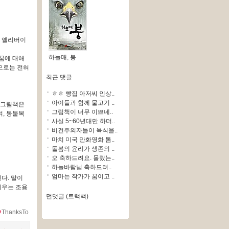
, 엘리버이
하늘매, 붕
꿈에 대해
으로는 전혀
최근 댓글
ㅎㅎ 빵집 아저씨 인상..
아이들과 함께 물고기 ..
 그림책은
그림책이 너무 이쁘네..
며, 동물복
사실 5~60년대만 하더..
비건주의자들이 육식을..
마치 미국 만화영화 톰..
돌봄의 윤리가 생존의 ..
오 축하드려요. 몰랐는..
하늘바람님 축하드려..
엄마는 작가가 꿈이고 ..
다. 말이
키우는 조용
먼댓글 (트랙백)
ThanksTo