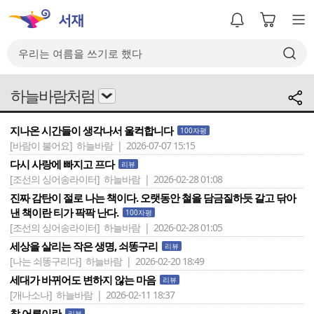
하늘바람처럼
지나온 시간들이 생각나서 울컥합니다
100자평
[바람이 불어요]
하늘바람 | 2026-07-07 15:15
다시 사랑에 빠지고 프다
리뷰
[조선의 싱어송라이터]
하늘바람 | 2026-02-28 01:08
진짜 감탄이 절로 나는 책이다. 오랫동안 철을 담금질하듯 갈고 닦아
낸 책이란 티가 팍팍 난다.
100자평
[조선의 싱어송라이터]
하늘바람 | 2026-02-28 01:05
세상을 살리는 작은 생명, 쇠똥구리
리뷰
[나는 쇠똥구리다]
하늘바람 | 2026-02-20 18:49
세대가 바뀌어도 변하지 않는 마음
리뷰
[개나소나]
하늘바람 | 2026-02-11 18:37
참 어른이란
리뷰