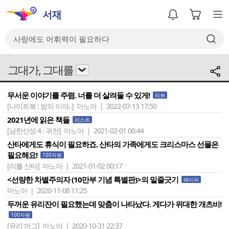
그대가, 그대를
무서운 이야기를 주렴. 너를 더 살려둘 수 있게!
리뷰
[나이트북 : 밤의 이야..]
마노아 | 2022-07-13 17:50
2021년에 읽은 책들
리스트
[남한산성 4 : 귀천]
마노아 | 2021-02-01 00:44
산타에게도 휴식이 필요하죠. 산타의 가족에게도 크리스마스 선물은
필요해요!
100자평
[리틀 산타]
마노아 | 2021-01-02 00:17
<선량한 차별주의자 (10만부 기념 특별판)>의 밑줄긋기
페이퍼
마노아 | 2020-11-08 11:25
두꺼운 유리잔이 필요했는데 맞춤이 나타났다. 게다가 위대한 개츠비!
100자평
[유리 머그]
마노아 | 2020-10-31 22:37