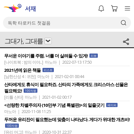
그대가, 그대를
무서운 이야기를 주렴. 너를 더 살려둘 수 있게!
리뷰
[나이트북 : 밤의 이야..]
마노아 | 2022-07-13 17:50
2021년에 읽은 책들
리스트
[남한산성 4 : 귀천]
마노아 | 2021-02-01 00:44
산타에게도 휴식이 필요하죠. 산타의 가족에게도 크리스마스 선물은
필요해요!
100자평
[리틀 산타]
마노아 | 2021-01-02 00:17
<선량한 차별주의자 (10만부 기념 특별판)>의 밑줄긋기
페이퍼
마노아 | 2020-11-08 11:25
두꺼운 유리잔이 필요했는데 맞춤이 나타났다. 게다가 위대한 개츠비!
100자평
[유리 머그]
마노아 | 2020-10-31 22:37