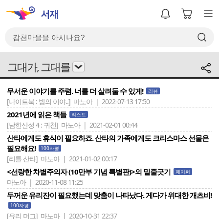
그대가, 그대를
무서운 이야기를 주렴. 너를 더 살려둘 수 있게!
리뷰
[나이트북 : 밤의 이야..]
마노아 | 2022-07-13 17:50
2021년에 읽은 책들
리스트
[남한산성 4 : 귀천]
마노아 | 2021-02-01 00:44
산타에게도 휴식이 필요하죠. 산타의 가족에게도 크리스마스 선물은
필요해요!
100자평
[리틀 산타]
마노아 | 2021-01-02 00:17
<선량한 차별주의자 (10만부 기념 특별판)>의 밑줄긋기
페이퍼
마노아 | 2020-11-08 11:25
두꺼운 유리잔이 필요했는데 맞춤이 나타났다. 게다가 위대한 개츠비!
100자평
[유리 머그]
마노아 | 2020-10-31 22:37