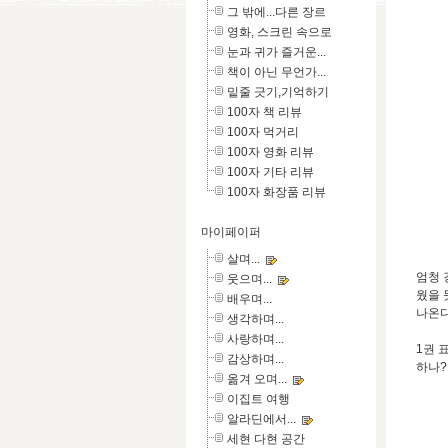
그 밖에...다른 장르
영화, 스크린 속으로
눈과 귀가 즐거운...
책이 아닌 무언가...
밑줄 긋기,기억하기
100자 책 리뷰
100자 먹거리
100자 영화 리뷰
100자 기타 리뷰
100자 화장품 리뷰
마이페이퍼
살며...
엄청 
웃으며...
웠을 
배우며...
나온다..
생각하며...
사랑하며...
1권 
감상하며...
하나?
옮겨 오며...
이집트 여행
알라딘에서...
세현 다현 공간