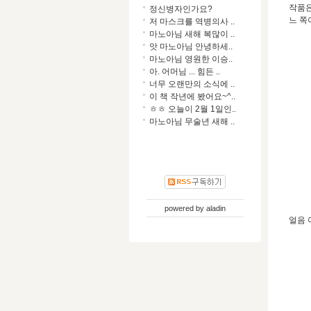
작품은
정신병자인가요?
느 쪽
저 마스크를 역병의사 ..
마노아님 새해 복많이 ..
앗 마노아님 안녕하세..
마노아님 영원한 이승..
아. 어머님 ... 힘든 ..
너무 오랜만의 소식에 ..
이 책 작년에 봤어요~^..
ㅎㅎ 오늘이 2월 1일인..
마노아님 무술년 새해 ..
powered by
aladin
얼음 