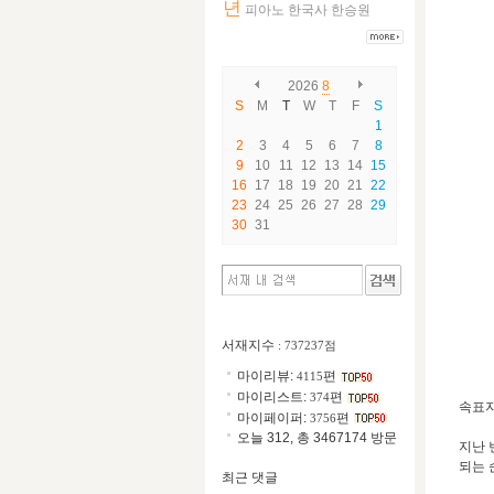
년
피아노
한국사
한승원
2026
8
S
M
T
W
T
F
S
1
2
3
4
5
6
7
8
9
10
11
12
13
14
15
16
17
18
19
20
21
22
23
24
25
26
27
28
29
30
31
서재지수
: 737237점
마이리뷰:
편
4115
마이리스트:
편
374
속표지
마이페이퍼:
편
3756
오늘 312, 총 3467174 방문
지난 
되는 
최근 댓글