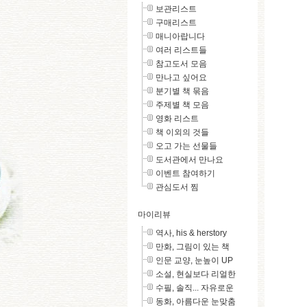
보관리스트
구매리스트
매니아랍니다
여러 리스트들
참고도서 모음
만나고 싶어요
분기별 책 묶음
주제별 책 모음
영화 리스트
책 이외의 것들
오고 가는 선물들
도서관에서 만나요
이벤트 참여하기
관심도서 찜
마이리뷰
역사, his & herstory
만화, 그림이 있는 책
인문 교양, 눈높이 UP
소설, 현실보다 리얼한
수필, 솔직... 자유로운
동화, 아름다운 눈맞춤