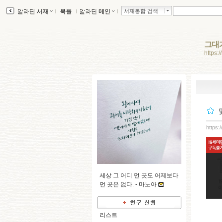
알라딘 서재
ｌ
북플
ｌ
알라딘 메인
ｌ
서재통합 검색
그대
https:
https:
세상 그 어디 먼 곳도 어제보다
먼 곳은 없다. -
마노아
리스트