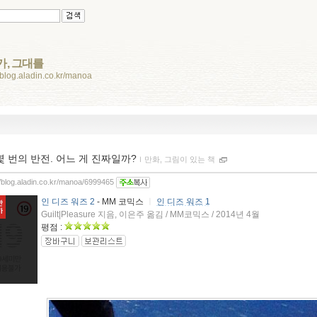
가, 그대를
//blog.aladin.co.kr/manoa
몇 번의 반전. 어느 게 진짜일까?
ｌ
만화, 그림이 있는 책
//blog.aladin.co.kr/manoa/6999465
인 디즈 워즈 2
- MM 코믹스
ㅣ
인 디즈 워즈 1
Guilt|Pleasure 지음, 이은주 옮김 / MM코믹스 / 2014년 4월
평점 :