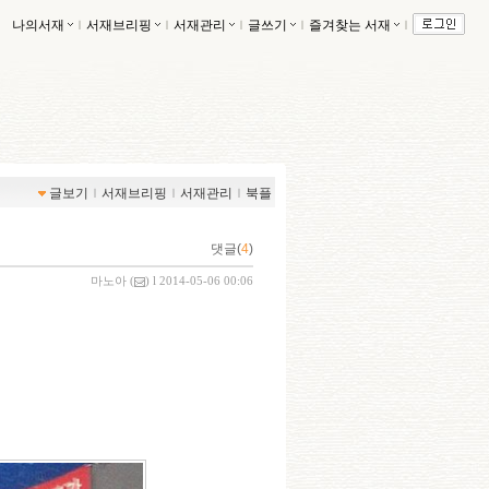
나의서재
ｌ
서재브리핑
ｌ
서재관리
ｌ
글쓰기
ｌ
즐겨찾는 서재
ｌ
글보기
ｌ
서재브리핑
ｌ
서재관리
ｌ
북플
댓글(
4
)
마노아
(
) l 2014-05-06 00:06