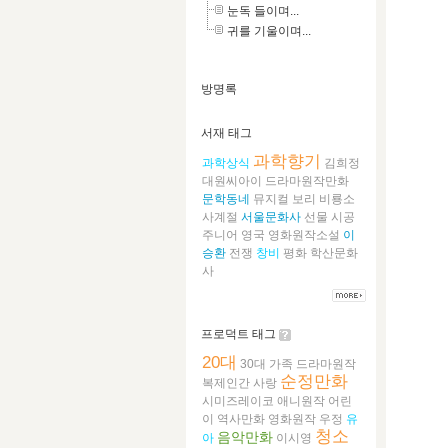
눈독 들이며...
귀를 기울이며...
방명록
서재 태그
과학향기
과학상식
김희정
대원씨아이
드라마원작만화
문학동네
뮤지컬
보리
비룡소
사계절
서울문화사
선물
시공
주니어
영국
영화원작소설
이
승환
전쟁
창비
평화
학산문화
사
프로덕트 태그
20대
30대
가족
드라마원작
순정만화
복제인간
사랑
시미즈레이코
애니원작
어린
이
역사만화
영화원작
우정
유
청소
음악만화
아
이시영